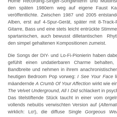
Home Recording-Singer-Songwriterin und Multiinst
den späten 1980ern weg auf eigene Faust Ka
veröffentlichte. Zwischen 1987 und 2005 entstan
Alben, erst auf 4-Spur-Gerät, später mit 8-Track-
Gitarre, Bass und eine stets leicht entrückte Stim
spartanischen, auch bewusst dilletantischen Rhyt
den simpel gehaltenen Kompositionen zumeist.
Die Songs der DIY- und Lo-Fi-Pionierin haben dabei
gefühlt einen undatierbaren Charme behalten, 
Bandbreite und nehmen in ihrem anachronistische
heutigen Bedroom Pop vorweg:
I See Your Face
l
mäandernde
A Crumb Of Your Affection
wirkt wie ei
The Velvet Underground,
All I Did
schlackert in psyc
Das titelstiftende Stück taucht in einer vom orge
vollends nebulös verwischten Version auf (
Alterna
wirklich: Lo!), die diffuse Single
Gorgeous Wea