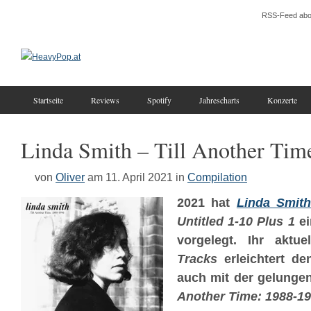
RSS-Feed abo
Startseite
Reviews
Spotify
Jahrescharts
Konzerte
Linda Smith – Till Another Time
von
Oliver
am 11. April 2021
in
Compilation
2021 hat
Linda Smit
Untitled 1-10 Plus 1
ei
vorgelegt. Ihr aktu
Tracks
erleichtert d
auch mit der gelunge
Another Time: 1988-1