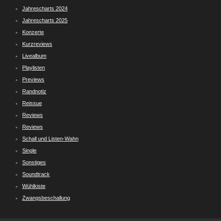
Jahrescharts 2024
Jahrescharts 2025
Konzerte
Kurzreviews
Livealbum
Playlisten
Previews
Randnotiz
Reissue
Reviews
Reviews
Schall und Listen-Wahn
Single
Sonstiges
Soundtrack
Wühlkiste
Zwangsbeschallung