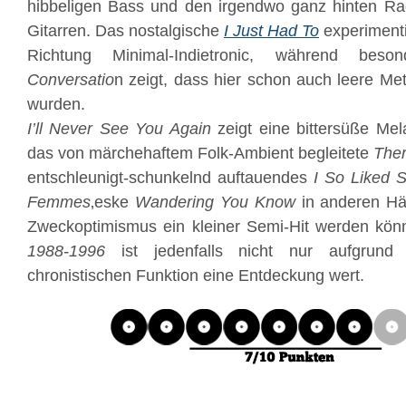
hibbeligen Bass und den irgendwo ganz hinten R
Gitarren. Das nostalgische
I Just Had To
experimenti
Richtung Minimal-Indietronic, während be
Conversatio
n zeigt, dass hier schon auch leere M
wurden.
I’ll Never See You Again
zeigt eine bittersüße Mel
das von märchehaftem Folk-Ambient begleitete
The
entschleunigt-schunkelnd auftauendes
I So Liked S
Femmes
‚eske
Wandering You Know
in anderen Hän
Zweckoptimismus ein kleiner Semi-Hit werden kö
1988​-​1996
ist jedenfalls nicht nur aufgrund 
chronistischen Funktion eine Entdeckung wert.