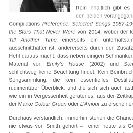
Rein inhaltlich gibt e
den beiden vorangegang
Compilations
Preference: Selected Songs 1987-19
the Stars That Never Were
von 2014, wobei der k
Till Another Time
einerseits ein unterhaltsa
ausschnitthafter ist, andererseits durch den Zusat
Hehl daraus macht, dass neben einigen Schmankerl
Material von
Emily’s House
(2002) und
Som
schlichtweg keine Beachtung findet. Kein Beinbruch
Songsammlung, die kein essentielles Destilla
rudimentärer Überblick, und die sich sich auch äst
wie ein in Vergessenheit geratenes, aus der Zeitka
der Marke
Colour Green
oder
L’Amour
zu erscheine
Durchaus verständlich, immerhin stehen die Chanc
nie etwas von Smith gehört – einer heute als G