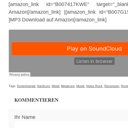
[amazon_link id=“B007417KWE“ target=“_bl
Amazon[/amazon_link] |[amazon_link id=“B007G1
]MP3 Download auf Amazon[/amazon_link]
Tags:
Experimental
,
Hardcore
,
Metal
,
Metalcore
,
Musik
,
Noise Rock
,
Rezension
,
Roc
KOMMENTIEREN
Ihr Name