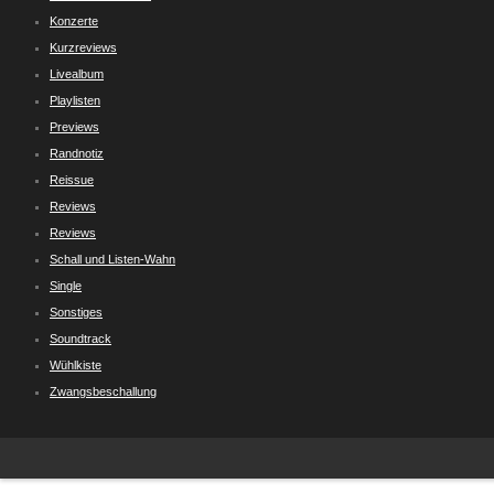
Konzerte
Kurzreviews
Livealbum
Playlisten
Previews
Randnotiz
Reissue
Reviews
Reviews
Schall und Listen-Wahn
Single
Sonstiges
Soundtrack
Wühlkiste
Zwangsbeschallung