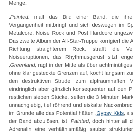
Menge.
‚
Painted
‚ malt das Bild einer Band, die ihre
Vergangenheit mitbringt und sich deswegen im S
Metalcore, Noise Rock und Post Hardcore ungez
Das zweite Album der All-Star-Truppe korrigiert die 
Richtung straighterem Rock, strafft die V
Noiseeruptionen, das Rhythmusgerüst sitzt eng
‚
Greenland
‚ ragt in der Mitte als über achtminütig
ohne klar gesteckte Grenzen auf, kocht langsam zum
den destruktiven Strudel zum alptraumhaften M
eindringlich aber gänzlich konsequenter auf den P
restlichen sieben Stücke, selten die 3 Minuten Ma
unnachgiebig, tief röhrend und eiskalte Nackenbrec
im Grunde alle das Potential hätten ‚
Gypsy Kids
‚ al
der Band abzulösen, ist ‚
Painted
‚ doch hinter all
Adrenalin eine verhältnismäßig sauber strukturie