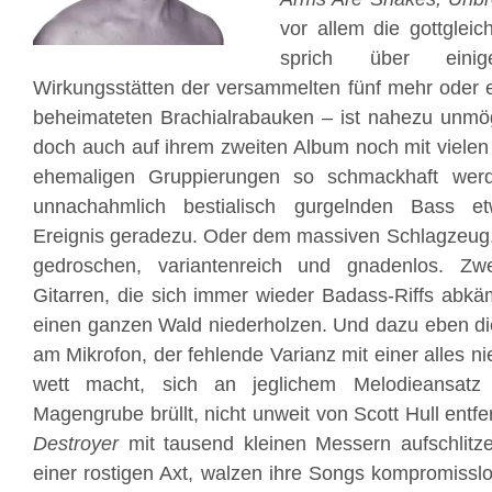
vor allem die gottglei
sprich über eini
Wirkungsstätten der versammelten fünf mehr oder e
beheimateten Brachialrabauken – ist nahezu unmö
doch auch auf ihrem zweiten Album noch mit vielen 
ehemaligen Gruppierungen so schmackhaft we
unnachahmlich bestialisch gurgelnden Bass et
Ereignis geradezu. Oder dem massiven Schlagzeug,
gedroschen, variantenreich und gnadenlos. Zwe
Gitarren, die sich immer wieder Badass-Riffs abkä
einen ganzen Wald niederholzen. Und dazu eben di
am Mikrofon, der fehlende Varianz mit einer alles 
wett macht, sich an jeglichem Melodieansatz 
Magengrube brüllt, nicht unweit von Scott Hull ent
Destroyer
mit tausend kleinen Messern aufschlit
einer rostigen Axt, walzen ihre Songs kompromissl