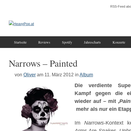
RSS-Feed abo
Startseite
Reviews
Spotify
Jahrescharts
Konzerte
Narrows – Painted
von
Oliver
am 11. März 2012
in
Album
Die verdiente Sup
Kampf gegen die ei
wieder auf – mit ‚
Pain
mehr als nur ein Etap
Im
Narrows
-Kontext 
Arms Are Snakes, Unb