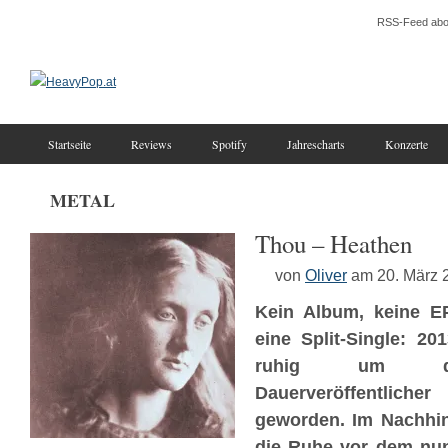
RSS-Feed abo
Startseite
Reviews
Spotify
Jahrescharts
Konzerte
METAL
Thou – Heathen
von
Oliver
am 20. März 
Kein Album, keine EP
eine Split-Single: 20
ruhig um die
Dauerveröffentlich
geworden. Im Nachhin
die Ruhe vor dem nun