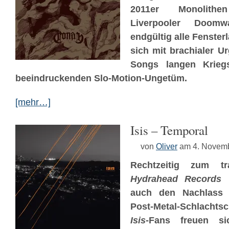
2011er Monolith
Liverpooler Doom
endgültig alle Fenster
sich mit brachialer U
Songs langen Krieg
beeindruckenden Slo-Motion-Ungetüm.
[mehr…]
Isis – Temporal
von
Oliver
am 4. Novem
Rechtzeitig zum t
Hydrahead Records
r
auch den Nachlass s
Post-Metal-Schlachtsc
Isis
-Fans freuen s