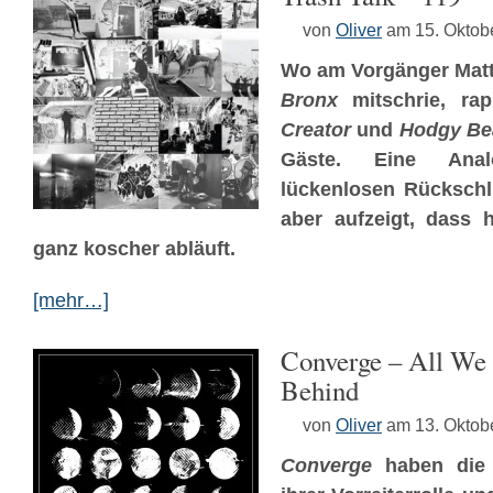
von
Oliver
am 15. Oktob
Wo am Vorgänger Mat
Bronx
mitschrie, r
Creator
und
Hodgy Be
Gäste. Eine Anal
lückenlosen Rückschl
aber aufzeigt, dass h
ganz koscher abläuft.
[mehr…]
Converge – All We
Behind
von
Oliver
am 13. Oktob
Converge
haben die 