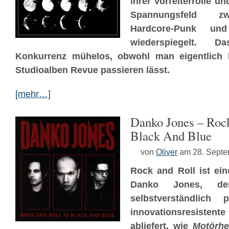
ihrer Vorreiterrolle u
Spannungsfeld z
Hardcore-Punk un
wiederspiegelt. 
Konkurrenz mühelos, obwohl man eigentlich b
Studioalben Revue passieren lässt.
[mehr…]
Danko Jones – Rock
Black And Blue
von
Oliver
am 28. Sept
Rock and Roll ist ein
Danko Jones, der
selbstverständlich 
innovationsresistent
abliefert, wie
Motörh