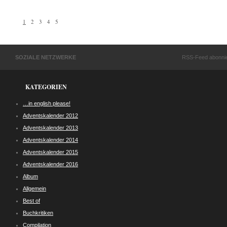
1
2
3
4
5
SOZIALE NETZWERKE
RSS-Feed abonni
KATEGORIEN
…in english please!
Adventskalender 2012
Adventskalender 2013
Adventskalender 2014
Adventskalender 2015
Adventskalender 2016
Album
Allgemein
Best of
Buchkritiken
Compilation