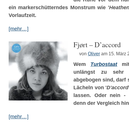
ein markerschütterndes Monstrum wie '
Heathe
Vorlaufzeit.
[mehr…]
Fjørt – D’accord
von
Oliver
am 15. März 
Wem
Turbostaat
mit
unlängst zu sehr R
abgebogen sind, darf 
Lächeln
von '
D'accord
lassen. Oder nein -
denn der Vergleich hink
[mehr…]