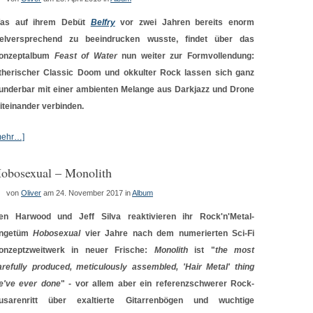
as auf ihrem Debüt
Belfry
vor zwei Jahren bereits enorm
ielversprechend zu beeindrucken wusste, findet über das
onzeptalbum
Feast of Water
nun weiter zur Formvollendung:
therischer Classic Doom und okkulter Rock lassen sich ganz
underbar mit einer ambienten Melange aus Darkjazz und Drone
iteinander verbinden.
mehr…]
obosexual – Monolith
von
Oliver
am 24. November 2017
in
Album
en Harwood und Jeff Silva reaktivieren ihr Rock'n'Metal-
ngetüm
Hobosexual
vier Jahre nach dem numerierten Sci-Fi
onzeptzweitwerk in neuer Frische:
Monolith
ist "
the most
arefully produced, meticulously assembled, 'Hair Metal' thing
e've ever done
" - vor allem aber ein referenzschwerer Rock-
usarenritt über exaltierte Gitarrenbögen und wuchtige