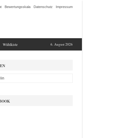
t
Bewertungsskala
Datenschutz
Impressum
Wühlkiste
6. August 2026
EN
BOOK