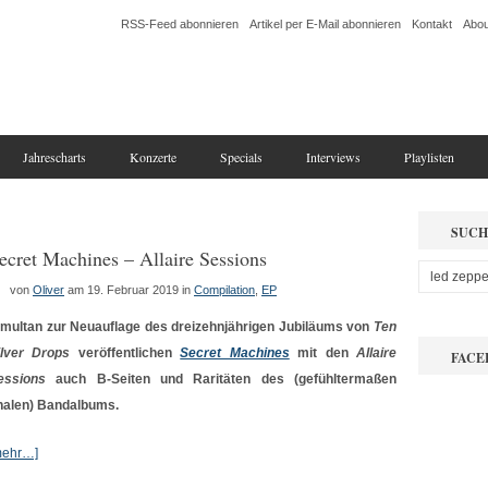
RSS-Feed abonnieren
Artikel per E-Mail abonnieren
Kontakt
Abou
Jahrescharts
Konzerte
Specials
Interviews
Playlisten
SUCH
ecret Machines – Allaire Sessions
von
Oliver
am 19. Februar 2019
in
Compilation
,
EP
imultan zur Neuauflage des dreizehnjährigen Jubiläums von
Ten
ilver Drops
veröffentlichen
Secret Machines
mit den
Allaire
FACE
essions
auch B-Seiten und Raritäten des (gefühltermaßen
inalen) Bandalbums.
mehr…]