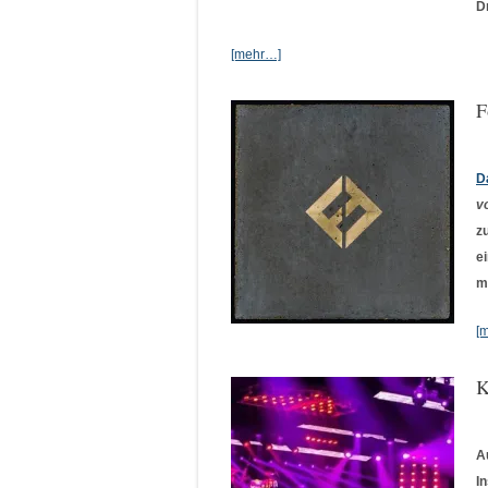
D
[mehr…]
F
D
v
z
e
m
[
K
A
I