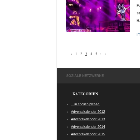
F
s
H
[
‹
1
2
3
4
5
›
»
SOZIALE NETZWERKE
KATEGORIEN
…in english please!
Adventskalender 2012
Adventskalender 2013
Adventskalender 2014
Adventskalender 2015