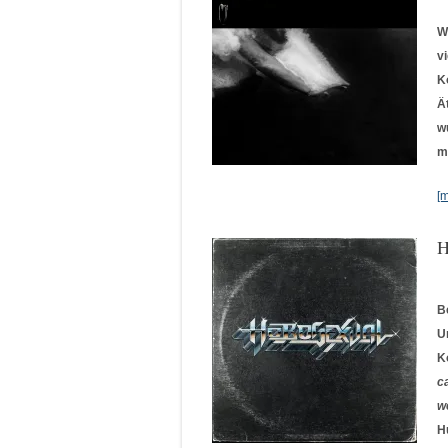
W
v
K
Ä
w
m
[
H
B
U
K
c
w
H