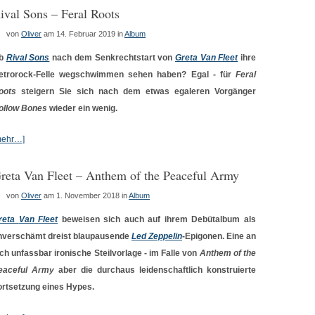
ival Sons – Feral Roots
von
Oliver
am 14. Februar 2019
in
Album
b
Rival Sons
nach dem Senkrechtstart von
Greta Van Fleet
ihre
etrorock-Felle wegschwimmen sehen haben? Egal - für
Feral
oots
steigern Sie sich nach dem etwas egaleren Vorgänger
ollow Bones
wieder ein wenig.
mehr…]
reta Van Fleet – Anthem of the Peaceful Army
von
Oliver
am 1. November 2018
in
Album
reta
Van
Fleet
beweisen sich auch auf ihrem Debütalbum als
nverschämt dreist blaupausende
Led Zeppelin
-Epigonen. Eine an
ich unfassbar ironische Steilvorlage - im Falle von
Anthem of the
eaceful Army
aber die durchaus leidenschaftlich konstruierte
ortsetzung eines Hypes.