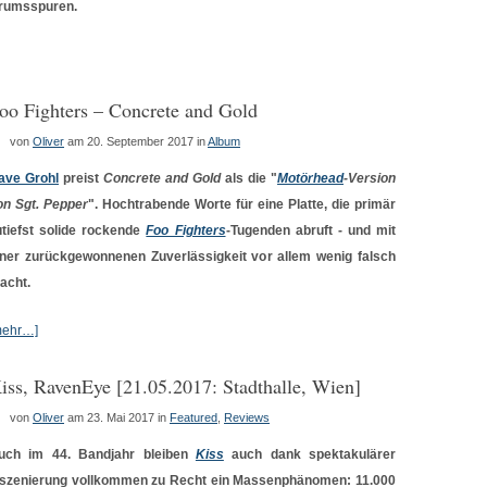
rumsspuren.
oo Fighters – Concrete and Gold
von
Oliver
am 20. September 2017
in
Album
ave Grohl
preist
Concrete and Gold
als die "
Motörhead
-Version
on Sgt. Pepper
". Hochtrabende Worte für eine Platte, die primär
utiefst solide rockende
Foo Fighters
-Tugenden abruft - und mit
iner zurückgewonnenen Zuverlässigkeit vor allem wenig falsch
acht.
mehr…]
iss, RavenEye [21.05.2017: Stadthalle, Wien]
von
Oliver
am 23. Mai 2017
in
Featured
,
Reviews
uch im 44. Bandjahr bleiben
Kiss
auch dank spektakulärer
nszenierung vollkommen zu Recht ein Massenphänomen: 11.000