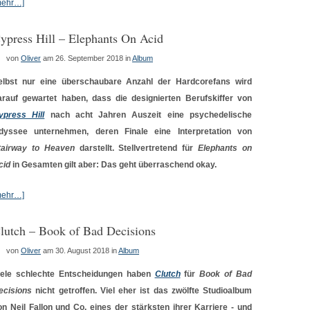
mehr…]
ypress Hill – Elephants On Acid
von
Oliver
am 26. September 2018
in
Album
elbst nur eine überschaubare Anzahl der Hardcorefans wird
arauf gewartet haben, dass die designierten Berufskiffer von
ypress Hill
nach acht Jahren Auszeit eine psychedelische
dyssee unternehmen, deren Finale eine Interpretation von
tairway to Heaven
darstellt. Stellvertretend für
Elephants on
cid
in Gesamten gilt aber: Das geht überraschend okay.
mehr…]
lutch – Book of Bad Decisions
von
Oliver
am 30. August 2018
in
Album
iele schlechte Entscheidungen haben
Clutch
für
Book of Bad
ecisions
nicht getroffen. Viel eher ist das zwölfte Studioalbum
on Neil Fallon und Co. eines der stärksten ihrer Karriere - und