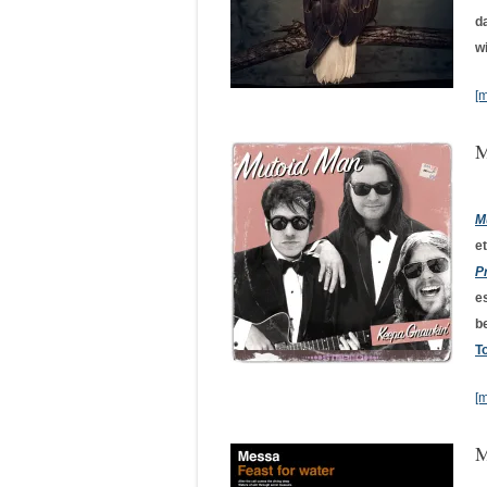
d
wi
[
M
M
e
P
e
b
T
[
M