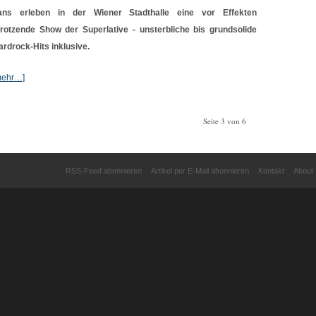
ans erleben in der Wiener Stadthalle eine vor Effekten
trotzende Show der Superlative - unsterbliche bis grundsolide
ardrock-Hits inklusive.
mehr…]
Seite 3 von 6
RSS-Feed abonnieren
Artikel per E-Mail abonnieren
Kontakt
About