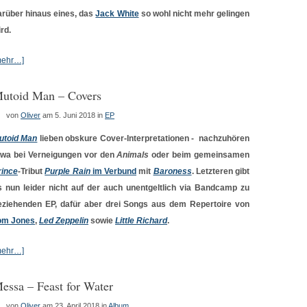
arüber hinaus eines, das
Jack White
so wohl nicht mehr gelingen
rd.
mehr…]
utoid Man – Covers
von
Oliver
am 5. Juni 2018
in
EP
utoid Man
lieben obskure Cover-Interpretationen - nachzuhören
twa bei Verneigungen vor den
Animals
oder beim gemeinsamen
rince
-Tribut
Purple Rain
im Verbund
mit
Baroness
. Letzteren gibt
s nun leider nicht auf der auch unentgeltlich via Bandcamp zu
eziehenden EP, dafür aber drei Songs aus dem Repertoire von
om Jones
,
Led Zeppelin
sowie
Little Richard
.
mehr…]
essa – Feast for Water
von
Oliver
am 23. April 2018
in
Album