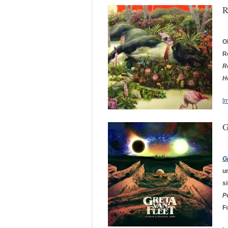
R
O
R
R
H
[
G
G
u
s
P
F