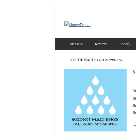
Startseite
Reviews
Spotify
SUCHE NACH:
LED ZEPPELIN
S
S
S
S
f
[