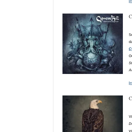
[
C
S
d
C
O
S
A
[
C
V
D
v