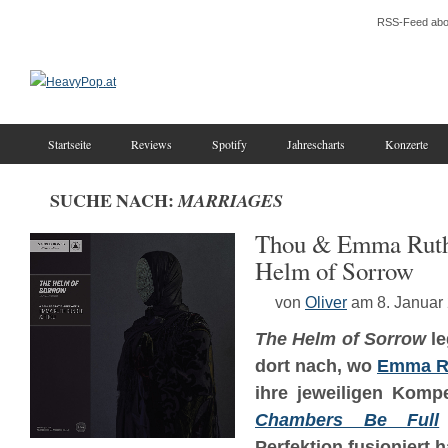
RSS-Feed abo
Startseite
Reviews
Spotify
Jahrescharts
Konzerte
SUCHE NACH:
MARRIAGES
Thou & Emma Ruth
Helm of Sorrow
von
Oliver
am 8. Januar
The Helm of Sorrow
le
dort nach, wo
Emma R
ihre jeweiligen Kom
Chambers Be Full
Perfektion fusioniert 