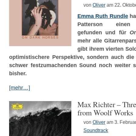
von
Oliver
am 22. Oktob
Emma Ruth Rundle
ha
Patterson einen 
gefunden und für
O
mehr alle Gitarrenpars
gibt ihrem vierten Sol
optimistischere Perspektive, sondern auch die
schwer festzumachenden Sound noch weiter st
bisher.
[mehr…]
Max Richter – Thr
from Woolf Works
von
Oliver
am 3. Februa
Soundtrack