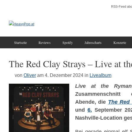
RSS-Feed abo
Startseite
Reviews
Spotify
Jahrescharts
Konzerte
The Red Clay Strays – Live at 
von
Oliver
am 4. Dezember 2024
in
Livealbum
Live at the Ryman
Zusammenschnitt 
Abende, die
The Red 
und
6.
September 202
Nashville-Location ges
Bei gerade einmal elf