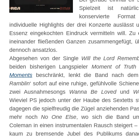
Spielzeit ist natür
konservierte Format
individuelle Highlights der drei Konzerte auslässt
Essenz eingekochten Eindruck vermitteln will. Zu
ineinander fließenden Ganzen zusammengefügt, ü
dennoch ansatzlos.
Abgesehen von der Single
Will the Lord Remem
beiden bisherigen Langspieler
Moment of Truth
Moments
beschränkt, lenkt die Band nach dem 
Ramblin
‘ sofort auf eine ruhige, gefühlvolle Schien
zwei Ausnahmesongs
Wanna Be Loved
und
W
Wieviel PS jedoch unter der Haube des Sextetts s
dagegen die spielfreudig die Zügel anziehenden Pa
mehr noch
No One Else
, wo sich die Band u
Coleman in einen instrumentalen Rausch steigert –
kaum zu bremsende Jubel des Publikums danac