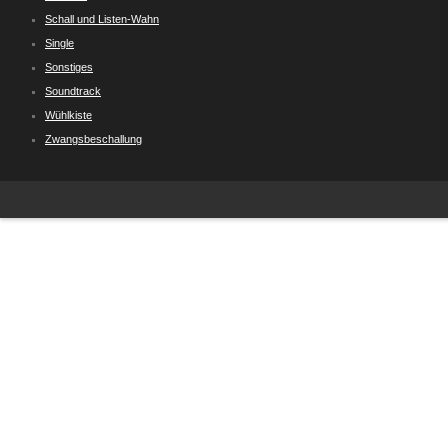
Schall und Listen-Wahn
Single
Sonstiges
Soundtrack
Wühlkiste
Zwangsbeschallung