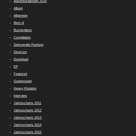
Adventskalender 2016
Album
Allgemein
Best of
Buchkritiken
Compilation
Diskografie Ranking
Diverses
Download
EP
Featured
Gewinnspiel
Heavy Rotation
Interview
Jahrescharts 2011
Jahrescharts 2012
Jahrescharts 2013
Jahrescharts 2014
Jahrescharts 2015