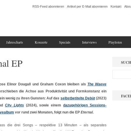
RSS-Feed abonnieren
Artikel per E-Mail abonnieren
Kontakt
Abou
Jahrescharts
Konzerte
Specials
Interviews
Playlisten
nal EP
SUCH
ose Elinor Dougall und Graham Coxon bleiben als
The Waeve
erschieben die Achse aus Produktivität und Formkonstanz ein
FACE
lein wenig zu ihren Gunsten: Auf das
selbstbetitelte Debüt
(2023)
nd
City Lights
(2024), sowie einem
dazugehörigen Sessions-
ivealbum
vor rund zwei Monaten, folgt nun die EP
Eternal
.
ass die drei Songs – respektive 13 Minuten – als separates