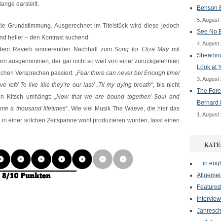
lange darstellt.
Benson B
5. August
kle Grundstimmung. Ausgerechnet im Titelstück wird diese jedoch
See No E
und heller – den Kontrast suchend.
4. August
dem Reverb sinnierenden Nachhall zum
Song for Eliza May
mit
Shearlin
ern ausgenommen, der gar nicht so weit von einer zurückgelehnten
Look at 
lichen Versprechen passiert. „
Fear there can never be/ Enough time/
3. August
 left/ To live like they’re our last/ ‚Til my dying breath
“, bis nicht
The Fore
n Kitsch umhängt: „
Now that we are bound together/ Soul and
Bernard 
 me a thousand lifetimes
“. Wie viel Musik The Waeve, die hier das
1. August
, in einer solchen Zeitspanne wohl produzieren würden, lässt einen
KATE
…in engl
Allgemei
Featured
Interview
Jahresch