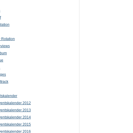
m
f
lation
 Rotation
eviews
lbum
ue
e
iges
track
tskalender
entskalender 2012
entskalender 2013
entskalender 2014
entskalender 2015
entskalender 2016