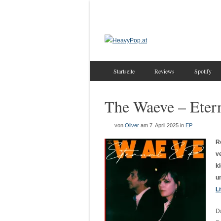
Startseite
Reviews
Spotify
The Waeve – Eter
von
Oliver
am 7. April 2025
in
EP
R
v
k
u
L
D