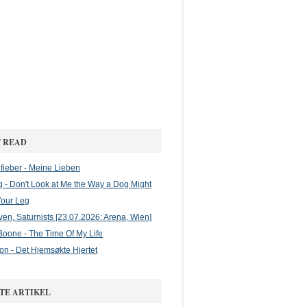
 READ
ieber - Meine Lieben
g - Don't Look at Me the Way a Dog Might
Your Leg
en, Saturnists [23.07.2026: Arena, Wien]
oone - The Time Of My Life
on - Det Hjemsøkte Hjertet
TE ARTIKEL