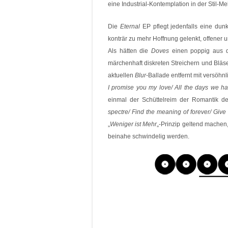
eine Industrial-Kontemplation in der Stil-Me
Die
Eternal
EP pflegt jedenfalls eine dun
konträr zu mehr Hoffnung gelenkt, offener 
Als hätten die
Doves
einen poppig aus 
märchenhaft diskreten Streichern und Bläs
aktuellen
Blur
-Ballade entfernt mit versöhn
I promise you my love/ All the days we have
einmal der Schüttelreim der Romantik de
spectre/ Find the meaning of forever/ Give
„
Weniger ist Mehr
„-Prinzip geltend machen
beinahe schwindelig werden.