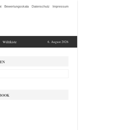
t
Bewertungsskala
Datenschutz
Impressum
Wühlkiste
6. August 2026
EN
BOOK