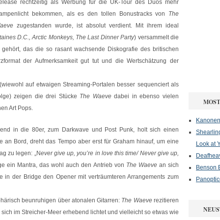
elease rechtzeitig als Werbung für die UK-Tour des Duos mehr
ampenlicht bekommen, als es den tollen Bonustracks von
The
aeve
zugestanden wurde, ist absolut verdient. Mit ihrem ideal
aines D.C., Arctic Monkeys, The Last Dinner Party
) versammelt die
gehört, das die so rasant wachsende Diskografie des britischen
rzformat der Aufmerksamkeit gut tut und die Wertschätzung der
wiewohl auf etwaigen Streaming-Portalen besser sequenciert als
olge) zeigen die drei Stücke
The Waeve
dabei in ebenso vielen
MOST
hen Art Pops.
Kanonenf
end in die 80er, zum Darkwave und Post Punk, holt sich einen
Shearlin
 an Bord, dreht das Tempo aber erst für Graham hinauf, um eine
Look at 
ag zu legen: „N
ever give up, you’re in love this time/ Never give up,
Deafheav
rige ein Mantra, das wohl auch den Antrieb von
The Waeve
an sich
Benson B
che in der Bridge den Opener mit verträumteren Arrangements zum
Panoptic
phärisch beunruhigen über atonalen Gitarren:
The Waeve
rezitieren
NEUS
sich im Streicher-Meer erhebend lichtet und vielleicht so etwas wie