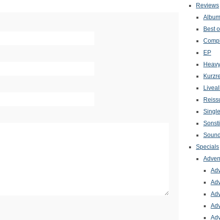
Reviews
Albu
Best o
Compi
EP
Heavy
Kurzr
Livea
Reiss
Singl
Sonst
Sound
Specials
Adven
Adv
Adv
Adv
Adv
Adv