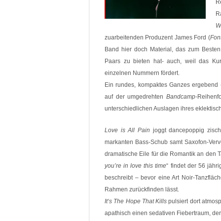
R
R
W
zuarbeitenden Produzent James Ford (
Font
Band hier doch Material, das zum Besten 
Paars zu bieten hat- auch, weil das Ku
einzelnen Nummern fördert.
Ein rundes, kompaktes Ganzes ergebend (
auf der umgedrehten
Bandcamp
-Reihenf
unterschiedlichen Auslagen ihres eklektisc
Love is All Pain
joggt dancepoppig zisch
markanten Bass-Schub samt Saxofon-Verve
dramatische Eile für die Romantik an den T
you’re in love this time
“ findet der 56 jäh
beschreibt – bevor eine Art Noir-Tanzflä
Rahmen zurückfinden lässt.
It‘s The Hope That Kills
pulsiert dort atmos
apathisch einen sedativen Fiebertraum, der 