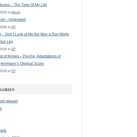
oone – The Time Of My Life
 2026 in
Album
vil – Unleveled
 2026 in
EP
g – Don’t Look at Me the Way a Dog Might
Your Leg
 2026 in
EP
st of Knives – Psycho, Adaptations of
Herrmann’s Original Score
 2026 in
EP
GORIEN
ish please!
n
arts