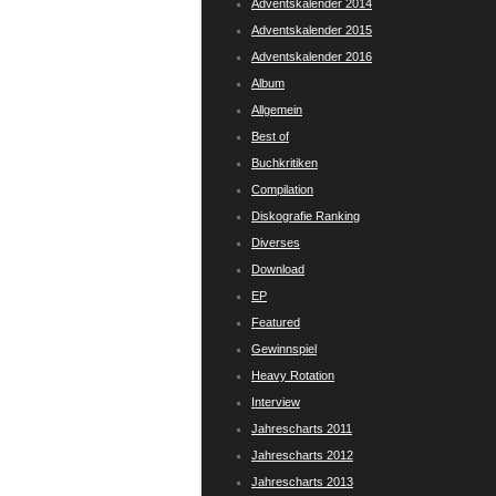
Adventskalender 2014
Adventskalender 2015
Adventskalender 2016
Album
Allgemein
Best of
Buchkritiken
Compilation
Diskografie Ranking
Diverses
Download
EP
Featured
Gewinnspiel
Heavy Rotation
Interview
Jahrescharts 2011
Jahrescharts 2012
Jahrescharts 2013