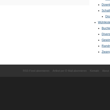
Down
Schal
Dis
Wühlkist
Buchkr
Diver
Gewin
Randn
Zwang
RSS-Feed abonnieren
Artikel per E-Mail abonnieren
Kontakt
About