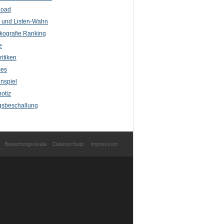
load
l und Listen-Wahn
kografie Ranking
e
itiken
ses
nspiel
otiz
sbeschallung
Bewertungsskala
Datenschutz
Impressum