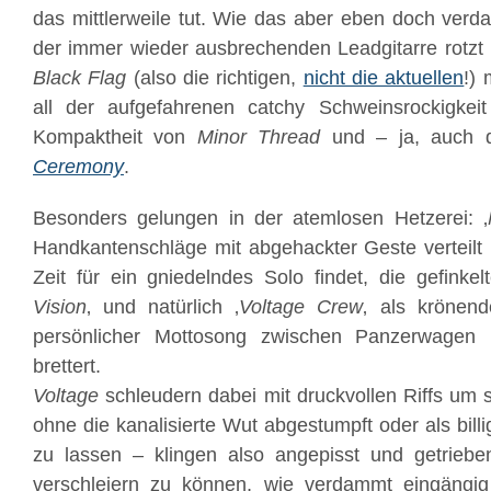
das mittlerweile tut. Wie das aber eben doch verd
der immer wieder ausbrechenden Leadgitarre rotzt
Black Flag
(also die richtigen,
nicht die aktuellen
!) 
all der aufgefahrenen catchy Schweinsrockigke
Kompaktheit von
Minor Thread
und – ja, auch di
Ceremony
.
Besonders gelungen in der atemlosen Hetzerei: ‚
Handkantenschläge mit abgehackter Geste verteilt
Zeit für ein gniedelndes Solo findet, die gefinkel
Vision
‚ und natürlich ‚
Voltage Crew
‚ als krönend
persönlicher Mottosong zwischen Panzerwagen 
brettert.
Voltage
schleudern dabei mit druckvollen Riffs um s
ohne die kanalisierte Wut abgestumpft oder als bill
zu lassen – klingen also angepisst und getrie
verschleiern zu können, wie verdammt eingängig