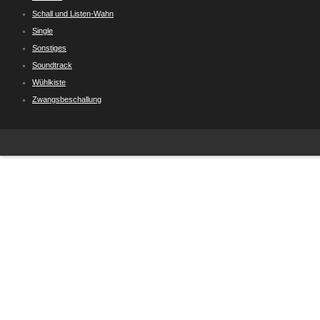
Schall und Listen-Wahn
Single
Sonstiges
Soundtrack
Wühlkiste
Zwangsbeschallung