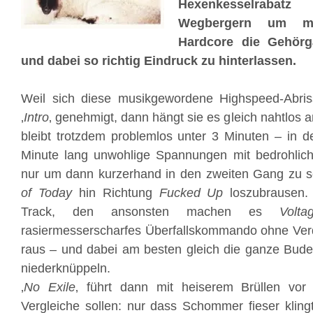
Hexenkesselrab
Wegbergern um mi
Hardcore die Gehörg
und dabei so richtig Eindruck zu hinterlassen.
Weil sich diese musikgewordene Highspeed-Abris
‚
Intro
‚ genehmigt, dann hängt sie es gleich nahtlos 
bleibt trotzdem problemlos unter 3 Minuten – in 
Minute lang unwohlige Spannungen mit bedrohlich
nur um dann kurzerhand in den zweiten Gang zu 
of Today
hin Richtung
Fucked Up
loszubrausen. 
Track, den ansonsten machen es
Volta
rasiermesserscharfes Überfallskommando ohne Verd
raus – und dabei am besten gleich die ganze Bude
niederknüppeln.
‚
No Exile
‚ führt dann mit heiserem Brüllen vo
Vergleiche sollen: nur dass Schommer fieser kling