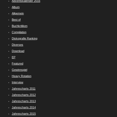
Adventskalender 2016
Album
Allgemein
Best of
Buchkritiken
Compilation
Diskografie Ranking
Diverses
Download
EP
Featured
Gewinnspiel
Heavy Rotation
Interview
Jahrescharts 2011
Jahrescharts 2012
Jahrescharts 2013
Jahrescharts 2014
Jahrescharts 2015