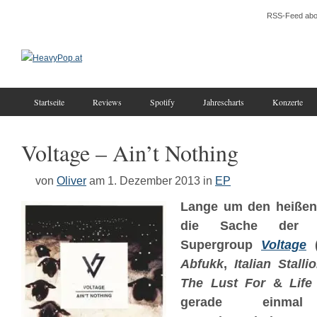
RSS-Feed abo
Startseite
Reviews
Spotify
Jahrescharts
Konzerte
Voltage – Ain’t Nothing
von
Oliver
am 1. Dezember 2013
in
EP
Lange um den heißen 
die Sache der v
Supergroup
Voltage
(
Abfukk
,
Italian Stall
The Lust For
&
Lif
gerade einma