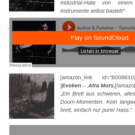
Industrial-Hate von eine
Instrumente selbst bastelt!
“
[amazon_link id=“B0088318
]
Evoken
– ‚
Atra Mors
‚[/amazo
„
Ein Brett aus schweren, alle
Doom-Momenten. Kein langwei
breit, einfach nur purer Hass.
“