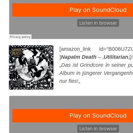
[amazon_link id=“B006U7ZU
]
Napalm Death
– ‚
Utilitarian
‚[
„
Das ist Grindcore in seiner p
Album in jüngerer Vergangenheit
nur fies!
„