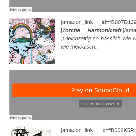
[amazon_link id=“B007D1J9
]
Torche
– ‚
Harmonicraft
‚[/ama
„
Gleichzeitig so hässlich wie
wie melodisch.
„
[amazon_link id=“B008K5RI