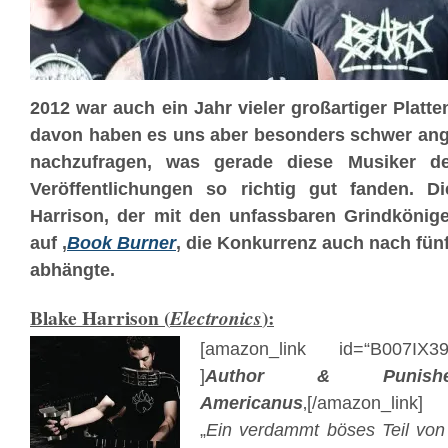
2012 war auch ein Jahr vieler großartiger Platte
davon haben es uns aber besonders schwer ang
nachzufragen, was gerade diese Musiker d
Veröffentlichungen so richtig gut fanden. D
Harrison, der mit den unfassbaren Grindköni
auf ‚
Book Burner
‚ die Konkurrenz auch nach fün
abhängte.
Blake Harrison
(
):
Electronics
[amazon_link id=“B007IX39
]
Author & Punishe
Americanus
‚[/amazon_link]
„
Ein verdammt böses Teil von