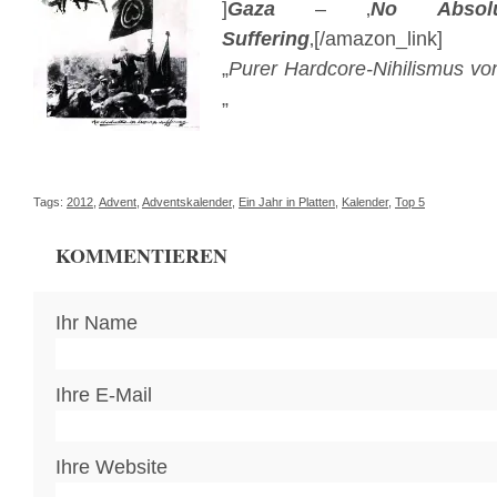
]
Gaza
– ‚
No Absol
Suffering
‚[/amazon_link]
„
Purer Hardcore-Nihilismus v
„
Tags:
2012
,
Advent
,
Adventskalender
,
Ein Jahr in Platten
,
Kalender
,
Top 5
KOMMENTIEREN
Ihr Name
Ihre E-Mail
Ihre Website