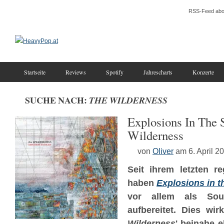
RSS-Feed abo
Startseite
Reviews
Spotify
Jahrescharts
Konzerte
SUCHE NACH:
THE WILDERNESS
Explosions In The 
Wilderness
von
Oliver
am 6. April 2
Seit ihrem letzten r
haben
Explosions in t
vor allem als Soun
aufbereitet. Dies wir
Wilderness
' beinahe 