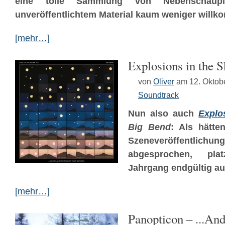
eine tolle Sammlung von Nebenschaupl
unveröffentlichtem Material kaum weniger will
[mehr…]
Explosions in the 
von
Oliver
am 12. Oktob
Soundtrack
Nun also auch
Explo
Big Bend
: Als hätte
Szeneveröffentlichun
abgesprochen, pla
Jahrgang endgültig au
[mehr…]
Panopticon – .​.​.​A