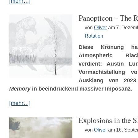
[mehr…]
Panopticon – The
von
Oliver
am 7. Dezem
Rotation
Diese Krönung ha
Atmospheric Blac
verdient: Austin Lun
Vormachtstellung 
Ausklang von 202
Memory
in beeindruckend massiver Imposanz.
[mehr…]
Explosions in the 
von
Oliver
am 16. Sept