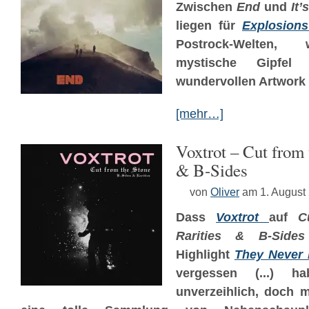
Zwischen
End
und
It’
liegen für
Explosions
Postrock-Welten,
mystische Gipfe
wundervollen Artwork
[mehr…]
Voxtrot – Cut from 
& B​-​Sides
von
Oliver
am 1. August
Dass
Voxtrot
auf
C
Rarities & B​-​Sides
Highlight
They Never
vergessen (...) ha
unverzeihlich, doch 