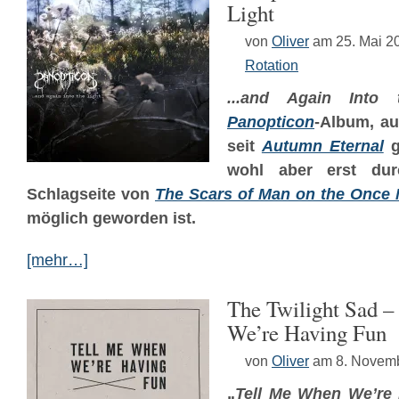
Light
von
Oliver
am 25. Mai 2
Rotation
...and Again Into 
Panopticon
-Album, a
seit
Autumn Eternal
g
wohl aber erst dur
Schlagseite von
The Scars of Man on the Once
möglich geworden ist.
[mehr…]
The Twilight Sad 
We’re Having Fun
von
Oliver
am 8. Novem
„
Tell Me When We’re H