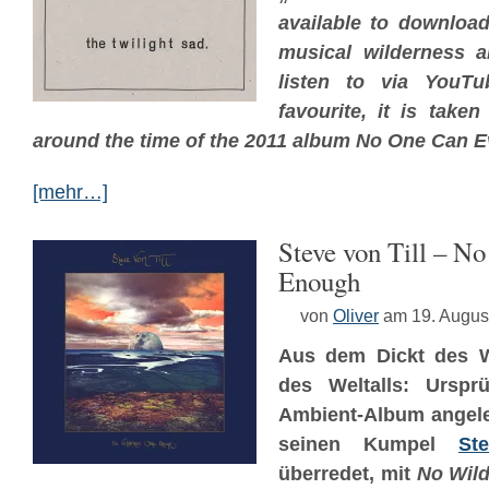
available to download
musical wilderness a
listen to via YouTub
favourite, it is take
around the time of the 2011 album No One Can 
[mehr…]
Steve von Till – N
Enough
von
Oliver
am 19. Augus
Aus dem Dickt des W
des Weltalls: Ursprü
Ambient-Album angele
seinen Kumpel
St
überredet, mit
No Wil