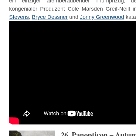
ein einziger atemberaubender Triumphzug, d
kongenialer Produzent Cole Marsden Greif-Neill 
Stevens
,
Bryce Dessner
und
Jonny Greenwood
katap
26. Panopticon – Autu