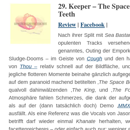
29. Keeper – The Spac
Teeth
Review
|
Facebook
|
Nach ihrer Split mit
Sea Basta
opulenten Tracks versehen
genanntes, Outing der Empork
Sludge-Dooms – im Geiste von
Cough
und den hä
von
Thou –
relativ schnell auf der Bildfläche, un
jegliche flotteren Momente beinahe gänzlich aufgeg
auf dem paranoid machend betitelten ‚
The Space B
qualvoll dahinwälzenden ‚
The King
‚ und ‚
The Fo
Atmosphäre fahlen Schmerzes, die dank der aufg
als auf der (dann tatsächlich doch) Demo ‚
MMX
ausfällt. Als eine Referenz was die Vocals von Jas
betrifft darf wieder einmal
Khanate
herhalten, w
facettenreicheres – oder einfach auch nur: weniger 