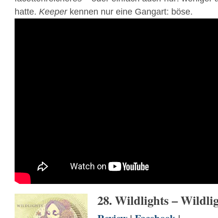
hatte.
Keeper
kennen nur eine Gangart: böse.
28. Wildlights – Wildli