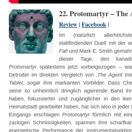
22. Protomartyr – The A
Review
|
Facebook
|
Im (natürlich allerhöchst
stattfindenden Duell mit der
Fall
und Mark E. Smith gemah
dieser Tage, den kana
Protomartyr
spätestens jetzt vorbeigezogen – wa
Detroiter im direkten Vergleich von ‚
The Agent Inte
Tablet
‚ sogar ihre markanten Vorbilder. Dass C
seine so unheimlich dringlich agierende Band i
haben, fokussierter und zugänglicher in den leer
Heimatstadt gearbeitet haben, hat sich also in jeder
Eingangs erschlagen
Protomartyr
förmlich mit ein
zackigen Schmissigkeiten, spannen ihre scharfka
energetische Performance der Instrumentalsektio