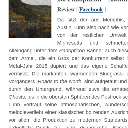
Review |
Facebook
|
Da sitzt der aus Memphis, 
Austin Lunn also nach wie vor
von der restlichen Umwelt
Minnesotta und schmetter
Alleingang unter dem
Panopticon
-Banner auch diese
dem Ärmel, die ein Gros der Konkurrenz selbst 
Metal-Jahr 2015 düpiert und das eigene Schaffen
vermisst. Die markanten, wärmenden Bluegrass- 
Vorgängers ‚
Roads to the North
‚ sind aufgetaut un
durch den Untergrund, während etwa die erhabe
Ghosts
‚ bis in die obersten Sphären des Postrock sc
Lunn vertraut seine atmosphärischen, wundersc
melodieverliebt einer klassischer bolzenden Ausric
vor allem die Produktion zu modernen Standards
ordentlich Druck für eine dynamische Bandbr