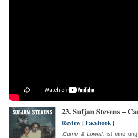
23. Sufjan Stevens – Ca
Review
|
Facebook
|
‚
Carrie &
Lowell
‚ ist eine un