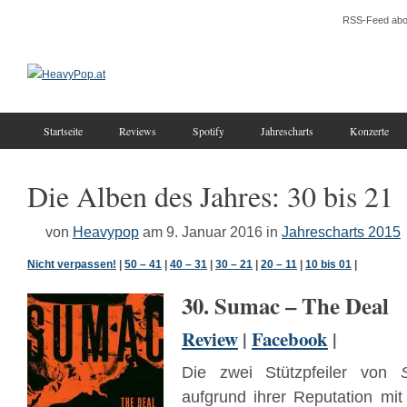
RSS-Feed abo
Startseite
Reviews
Spotify
Jahrescharts
Konzerte
Die Alben des Jahres: 30 bis 21
von
Heavypop
am 9. Januar 2016
in
Jahrescharts 2015
Nicht verpassen!
|
50 – 41
|
40 – 31
|
30 – 21
|
20 – 11
|
10 bis 01
|
30. Sumac – The Deal
Review
|
Facebook
|
Die zwei Stützpfeiler von
aufgrund ihrer Reputation mi