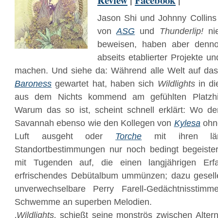
Review
|
Facebook
|
Jason Shi und Johnny Collins
von
ASG
und
Thunderlip!
ni
beweisen, haben aber denno
abseits etablierter Projekte un
machen. Und siehe da: Während alle Welt auf d
Baroness
gewartet hat, haben sich
Wildlights
in di
aus dem Nichts kommend am gefühlten Platzhirs
Warum das so ist, scheint schnell erklärt: Wo de
Savannah ebenso wie den Kollegen von
Kylesa
ohne
Luft ausgeht oder
Torche
mit ihren läng
Standortbestimmungen nur noch bedingt begeiste
mit Tugenden auf, die einen langjährigen Erf
erfrischendes Debütalbum ummünzen; dazu gesell
unverwechselbare Perry Farell-Gedächtnissti
Schwemme an superben Melodien.
‚
Wildlights
‚ schießt seine monströs zwischen Alter