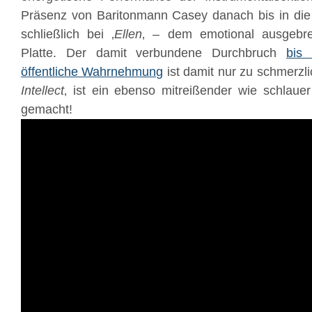
Präsenz von Baritonmann Casey danach bis in die
schließlich bei ‚
Ellen
‚ – dem emotional ausgebre
Platte. Der damit verbundene Durchbruch
bis 
öffentliche Wahrnehmung
ist damit nur zu schmerzlic
Intellect
‚ ist ein ebenso mitreißender wie schlauer 
gemacht!