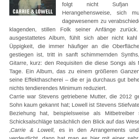
folgt nicht Sufjan S
Herangehensweise, sich mu
dagewesenem zu verabschiede
klagenden, stillen Folk seiner Anfänge zurück
ausgestattetes Album, fühlt sich aber nicht kahl
Üppigkeit, die immer häufiger an die Oberfläc
gestiegen ist, tritt in sanft schimmernden Synth
Gitarre, kurz: den Requisiten die diese Songs al
Tage. Ein Album, das zu einem größeren Ganzen
seine Effekthascherei – die er ja durchaus gut beh
nichts tendierendes Minimum reduziert.
Carrie war Stevens getriebene Mutter, die 2012 ge
Sohn kaum gekannt hat; Lowell ist Stevens Stiefvat
Beziehung hat, beispielsweise als Mitbetreibe
Schicksalschläge tatsächlich den Blick auf das Wese
‚
Carrie &
Lowell
‚ es in den Arrangements und
verdeutlicht, dann hat man es hier mit einer seh