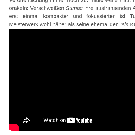
Veröffentlichung immer noch zu. Mittlerweile traut
orakeln: Verschweißen
Sumac
ihre ausfransenden 
erst einmal kompakter und fokussierter, ist T
Meisterwerk wohl näher als seine ehemaligen
Isis
-K