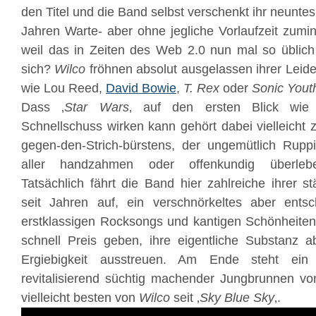
den Titel und die Band selbst verschenkt ihr neunte
Jahren Warte- aber ohne jegliche Vorlaufzeit zuminde
weil das in Zeiten des Web 2.0 nun mal so üblich 
sich?
Wilco
fröhnen absolut ausgelassen ihrer Leide
wie Lou Reed,
David Bowie
,
T. Rex
oder
Sonic Yout
Dass ‚
Star Wars
‚ auf den ersten Blick wie 
Schnellschuss wirken kann gehört dabei vielleicht
gegen-den-Strich-bürstens, der ungemütlich Ruppi
aller handzahmen oder offenkundig überleb
Tatsächlich fährt die Band hier zahlreiche ihrer s
seit Jahren auf, ein verschnörkeltes aber entsc
erstklassigen Rocksongs und kantigen
Sch
önheiten
schnell Preis geben, ihre eigentliche Substanz a
Ergiebigkeit ausstreuen. Am Ende steht ein he
revitalisierend süchtig machender Jungbrunnen 
vielleicht besten von
Wilco
seit ‚
Sky Blue Sky
‚.