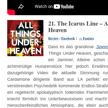
21. The Icarus Line – 
Heaven
Review
|
Facebook
|
-> Feature
Dass es das grandiose ‚
Speed
Things Under Heaven
‚ geschaf
ein Jammer. Alleine scho
achtminütige Husarenstück hier jedoch Erwähn
dazugehörige Video die aktuelle Stimmung 
Cardamone dirigierte Band aus LA perfekt ei
verstörenden Psychedelik kommende Endlos-Straße 
ein regelrecht apokalyptisch loderndes Flammenme
kriecht förmlich ins Unterbewusstsein und mach
menschenfeindlichen Atmosphäre, die eben auc