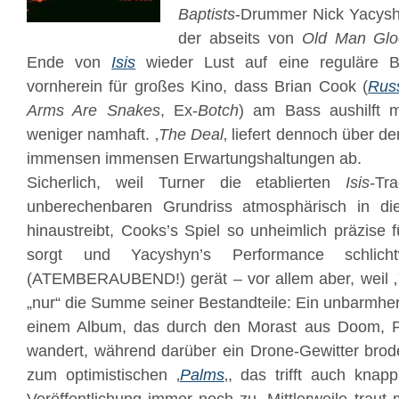
Baptists
-Drummer Nick Yacysh
der abseits von
Old Man Gl
Ende von
Isis
wieder Lust auf eine reguläre 
vornherein für großes Kino, dass Brian Cook (
Russ
Arms Are Snakes
, Ex-
Botch
) am Bass aushilft 
weniger namhaft. ‚
The Deal
‚ liefert dennoch über d
immensen immensen Erwartungshaltungen ab.
Sicherlich, weil Turner die etablierten
Isis-
Tr
unberechenbaren Grundriss atmosphärisch in di
hinaustreibt, Cooks’s Spiel so unheimlich präzise
sorgt und Yacyshyn’s Performance schlich
(ATEMBERAUBEND!) gerät – vor allem aber, weil ‚
„nur“ die Summe seiner Bestandteile: Ein unbarmher
einem Album, das durch den Morast aus Doom, P
wandert, während darüber ein Drone-Gewitter brod
zum optimistischen ‚
Palms
‚, das trifft auch kna