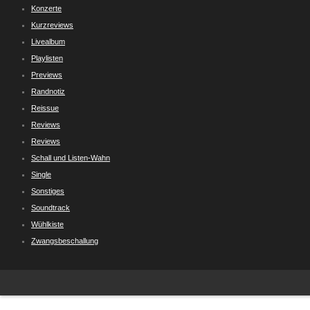
Konzerte
Kurzreviews
Livealbum
Playlisten
Previews
Randnotiz
Reissue
Reviews
Reviews
Schall und Listen-Wahn
Single
Sonstiges
Soundtrack
Wühlkiste
Zwangsbeschallung