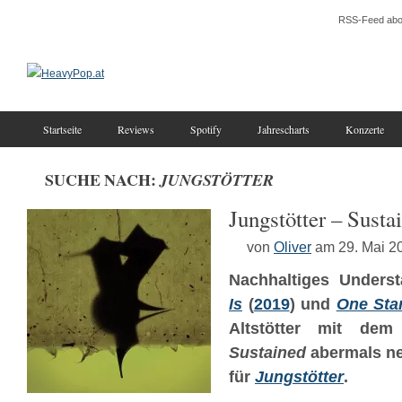
RSS-Feed abo
Startseite
Reviews
Spotify
Jahrescharts
Konzerte
SUCHE NACH:
JUNGSTÖTTER
Jungstötter – Susta
von
Oliver
am 29. Mai 2
Nachhaltiges Unders
Is
(
2019
) und
One Sta
Altstötter mit dem i
Sustained
abermals n
für
Jungstötter
.