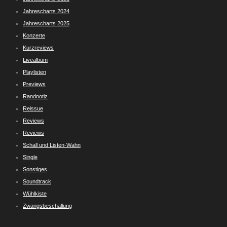
Jahrescharts 2024
Jahrescharts 2025
Konzerte
Kurzreviews
Livealbum
Playlisten
Previews
Randnotiz
Reissue
Reviews
Reviews
Schall und Listen-Wahn
Single
Sonstiges
Soundtrack
Wühlkiste
Zwangsbeschallung