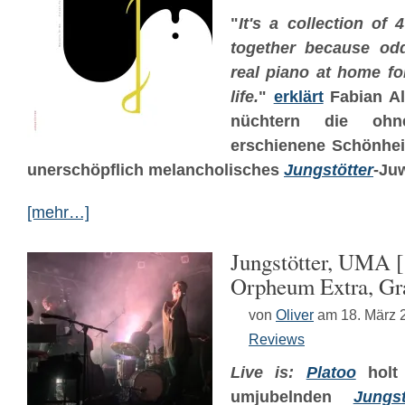
"
It's a collection of
together because od
real piano at home for
life.
"
erklärt
Fabian Al
nüchtern die ohne
erschienene Schönhe
unerschöpflich melancholisches
Jungstötter
-Ju
[mehr…]
Jungstötter, UMA [
Orpheum Extra, Gr
von
Oliver
am 18. März 
Reviews
Live is:
Platoo
holt 
umjubelnden
Jungst