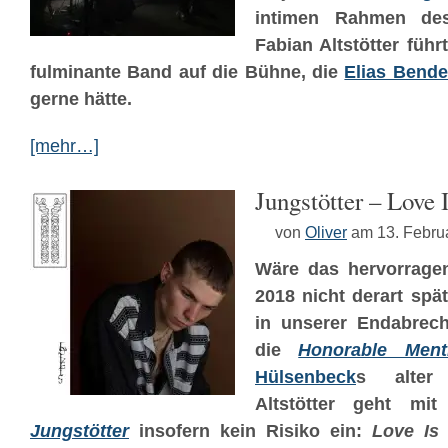
intimen Rahmen d
Fabian Altstötter führt
fulminante Band auf die Bühne, die
Elias Bende
gerne hätte.
[mehr…]
Jungstötter – Love 
von
Oliver
am 13. Febru
Wäre das hervorrag
2018 nicht derart spä
in unserer Endabrech
die
Honorable Ment
Hülsenbeck
s alter
Altstötter geht mi
Jungstötter
insofern kein Risiko ein:
Love Is