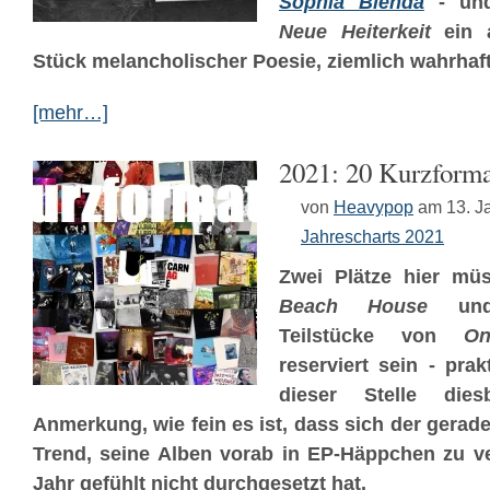
Sophia Blenda
- und
Neue Heiterkeit
ein a
Stück melancholischer Poesie, ziemlich wahrhaft
[mehr…]
2021: 20 Kurzform
von
Heavypop
am 13. J
Jahrescharts 2021
Zwei Plätze hier müs
Beach House
und 
Teilstücke von
O
reserviert sein - prak
dieser Stelle dies
Anmerkung, wie fein es ist, dass sich der gerad
Trend, seine Alben vorab in EP-Häppchen zu ve
Jahr gefühlt nicht durchgesetzt hat.