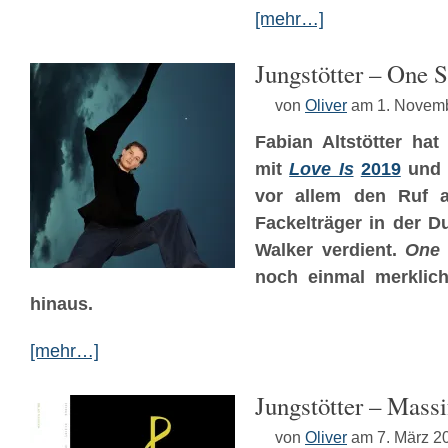
[mehr…]
Jungstötter – One S
von
Oliver
am 1. Novem
Fabian Altstötter ha
mit
Love Is
2019
un
vor allem den Ruf a
Fackelträger in der Du
Walker verdient.
One 
noch einmal merklich
hinaus.
[mehr…]
Jungstötter – Mass
von
Oliver
am 7. März 2