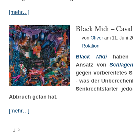
[mehr…]
Black Midi – Cava
von
Oliver
am 11. Juni 
Rotation
Black Midi
haben d
Ansatz von
Schlage
gegen vorbereitetes S
- was der Unberechenb
Senkrechtstarter jedo
Abbruch getan hat.
[mehr…]
1
2