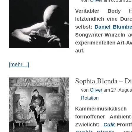
von
Oliver
am 8. Juni 2
Veritabler Body 
letztendlich eine Dur
selbst:
Daniel Blumbe
Songwriter-Wurzeln 
experimentellen Art-A
auf.
[mehr…]
Sophia Blenda – Di
von
Oliver
am 27. Augus
Rotation
Kammermusikalis
formoffener Ambien
Zwielicht:
Culk
-Front