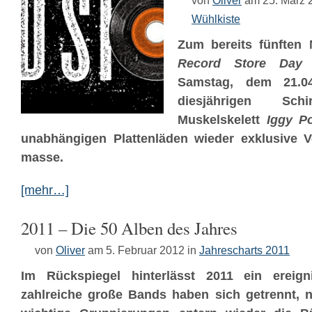
von
Oliver
am 25. März 
Wühlkiste
Zum bereits fünften 
Record Store Da
Samstag, dem 21.04
diesjährigen Sch
Muskelskelett
Iggy P
unabhängigen Plattenläden wieder exklusive V
masse.
[mehr…]
2011 – Die 50 Alben des Jahres
von
Oliver
am 5. Februar 2012
in
Jahrescharts 2011
Im Rückspiegel hinterlässt 2011 ein ereigni
zahlreiche große Bands haben sich getrennt, 