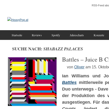
RSS-Feed abo
Startseite
Reviews
Spotify
Jahrescharts
Konzerte
SUCHE NACH:
SHABAZZ PALACES
Battles – Juice B C
von
Oliver
am 15. Oktob
Ian Williams und Jo
Battles
mittlerweile p
Duo unterwegs - Dave 
der Produktion des v
ausgestiegen. Für d
Crypts
ändert die