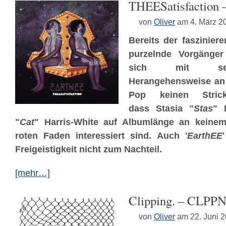
THEESatisfaction 
von
Oliver
am 4. März 2
Bereits der faszinier
purzelnde Vorgänger
sich mit sein
Herangehensweise an 
Pop keinen Stric
dass Stasia "
Stas
" 
"
Cat
" Harris-White auf Albumlänge an keinem
roten Faden interessiert sind. Auch '
EarthEE
Freigeistigkeit nicht zum Nachteil.
[mehr…]
Clipping. – CLPP
von
Oliver
am 22. Juni 