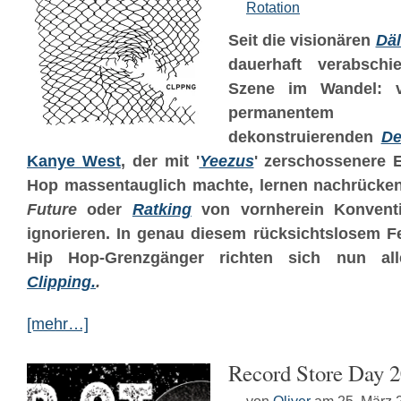
Rotation
Seit die visionären
Dä
dauerhaft verabschi
Szene im Wandel: v
permanentem H
dekonstruierenden
De
Kanye West
, der mit '
Yeezus
' zerschossenere 
Hop massentauglich machte, lernen nachrück
Future
oder
Ratking
von vornherein Konventi
ignorieren. In genau diesem rücksichtslosem Fe
Hip Hop-Grenzgänger richten sich nun all
Clipping.
.
[mehr…]
Record Store Day 