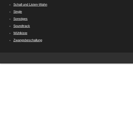
Schall und Listen-Wahn
Single
Sonstiges
Soundtrack
Wühlkiste
Zwangsbeschallung