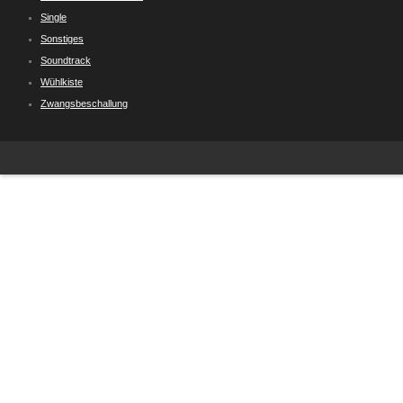
Single
Sonstiges
Soundtrack
Wühlkiste
Zwangsbeschallung