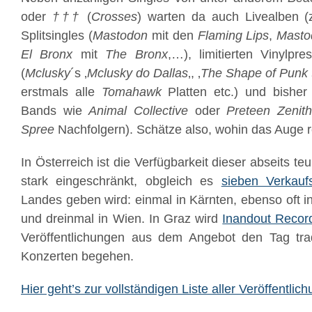
oder
†††
(
Crosses
) warten da auch Livealben 
Splitsingles (
Mastodon
mit den
Flaming Lips
,
Masto
El Bronx
mit
The Bronx
,…), limitierten Vinylpr
(
Mclusky
´s ‚
Mclusky do Dallas
‚, ‚
The Shape of Punk
erstmals alle
Tomahawk
Platten etc.) und bisher 
Bands wie
Animal Collective
oder
Preteen Zenit
Spree
Nachfolgern). Schätze also, wohin das Auge re
In Österreich ist die Verfügbarkeit dieser abseits t
stark eingeschränkt, obgleich es
sieben Verkaufs
Landes geben wird: einmal in Kärnten, ebenso oft in
und dreinmal in Wien. In Graz wird
Inandout Recor
Veröffentlichungen aus dem Angebot den Tag tradi
Konzerten begehen.
Hier geht’s zur vollständigen Liste aller Veröffentlic