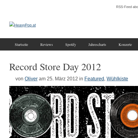
RSS-Feed abo
Startseite
Reviews
Spotify
Jahrescharts
Konzerte
Record Store Day 2012
von
Oliver
am 25. März 2012
in
Featured
,
Wühlkiste