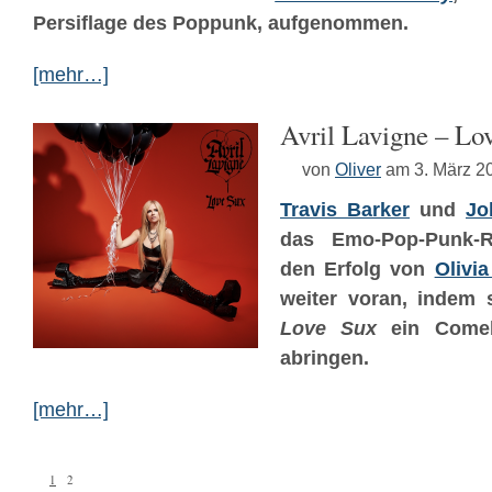
Persiflage des Poppunk, aufgenommen.
[mehr…]
Avril Lavigne – Lo
von
Oliver
am 3. März 2
Travis Barker
und
Jo
das Emo-Pop-Punk-R
den Erfolg von
Olivi
weiter voran, indem 
Love Sux
ein Comeb
abringen.
[mehr…]
1
2