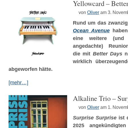
Yellowcard – Bette
von
Oliver
am 3. Novem
Rund um das zwanzigj
Ocean Avenue
haben
eine weitere (und d
angedachte) Reunio
die mit
Better Days
n
wirklich überzeugen
abgeworfen hätte.
[mehr…]
Alkaline Trio – Sur
von
Oliver
am 1. Novem
Surprise Surprise
ist 
2025 angekündigten 