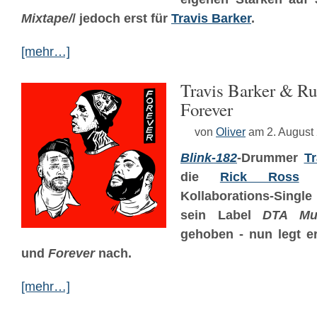
Mixtape/
/ jedoch erst für
Travis Barker
.
[mehr…]
Travis Barker & Ru
Forever
von
Oliver
am 2. August
Blink-182
-Drummer
Tr
die
Rick Ross
Kollaborations-Singl
sein Label
DTA Mu
gehoben - nun legt e
und
Forever
nach.
[mehr…]