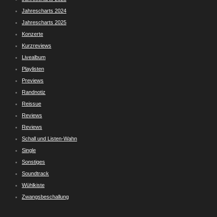
Jahrescharts 2024
Jahrescharts 2025
Konzerte
Kurzreviews
Livealbum
Playlisten
Previews
Randnotiz
Reissue
Reviews
Reviews
Schall und Listen-Wahn
Single
Sonstiges
Soundtrack
Wühlkiste
Zwangsbeschallung