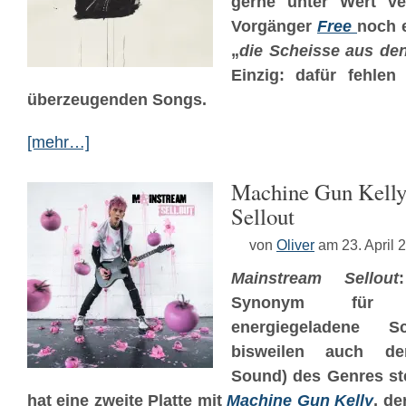
gerne unter Wert ver
Vorgänger
Free
noch 
„
die Scheisse aus de
Einzig: dafür fehlen 
überzeugenden Songs.
[mehr…]
Machine Gun Kelly
Sellout
von
Oliver
am 23. April 
Mainstream Sellout
Synonym für 
energiegeladene Sc
bisweilen auch den
Sound) des Genres s
hat eine zweite Platte mit
Machine Gun Kelly
, d