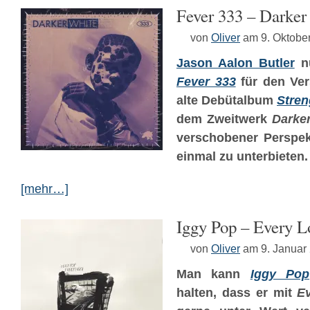
Fever 333 – Darker
von
Oliver
am 9. Oktobe
Jason Aalon Butler
nu
Fever 333
für den Ver
alte Debütalbum
Stren
dem Zweitwerk
Darke
verschobener Perspekt
einmal zu unterbieten.
[mehr…]
Iggy Pop – Every L
von
Oliver
am 9. Januar
Man kann
Iggy Pop
halten, dass er mit
E