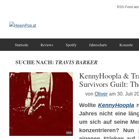
RSS-Feed abo
Startseite
Reviews
Spotify
Jahrescharts
Konzerte
SUCHE NACH:
TRAVIS BARKER
KennyHoopla & Tra
Survivors Guilt: Th
von
Oliver
am 30. Juli 2
Wollte
KennyHoopla
n
Jahres nicht eine län
um sich auf seine Men
konzentrieren? Nun p
eigenen Stärken auf