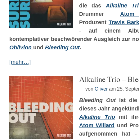
die das
Alkaline Tr
Drummer
Atom
Produzent
Travis Bar
- auf einem Al
kontemplativer beschwörender Ausgleich zur no
Oblivion
und
Bleeding Out
.
[mehr…]
Alkaline Trio – Bl
von
Oliver
am 25. Sept
Bleeding Out
ist di
dieses Jahr angekündi
Alkaline Trio
mit ih
Atom Willard
und Pro
aufgenommen hat - 