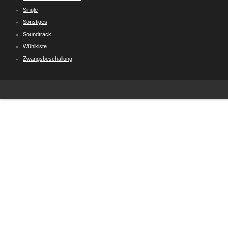
Single
Sonstiges
Soundtrack
Wühlkiste
Zwangsbeschallung