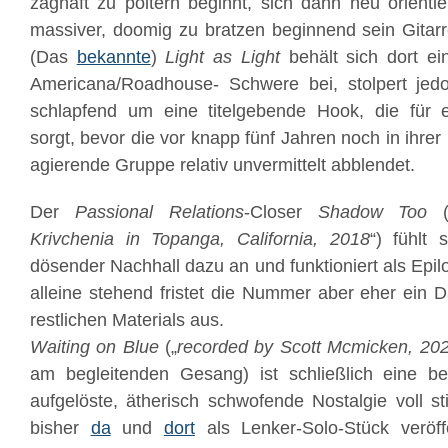
zaghaft zu poltern beginnt, sich dann neu orient
massiver, doomig zu bratzen beginnend sein Gitarr
(Das
bekannte
)
Light as Light
behält sich dort ei
Americana/Roadhouse- Schwere bei, stolpert jedo
schlapfend um eine titelgebende Hook, die für 
sorgt, bevor die vor knapp fünf Jahren noch in ihre
agierende Gruppe relativ unvermittelt abblendet.
Der
Passional Relations
-Closer
Shadow Too
(
Krivchenia in Topanga, California, 2018
“) fühlt
dösender Nachhall dazu an und funktioniert als Epilo
alleine stehend fristet die Nummer aber eher ein 
restlichen Materials aus.
Waiting on Blue
(„
recorded by Scott Mcmicken, 20
am begleitenden Gesang) ist schließlich eine b
aufgelöste, ätherisch schwofende Nostalgie voll s
bisher
da
und
dort
als Lenker-Solo-Stück veröff