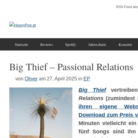
RSS-Feed abo
Startseite
Reviews
Spotify
Jahrescharts
Konzerte
Big Thief – Passional Relations
von
Oliver
am 27. April 2025
in
EP
Big Thief
vertreibe
Relations
(zumindest 
ihren eigene Webs
Download zum Preis v
Minuten vielleicht ein
fünf Songs sind ihn 