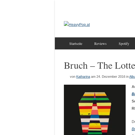
Startseite
Reviews
Spotify
Bruch – The Lott
von
Katharina
am 24. Dezember 2016
in
Alb
A
B
S
R
D
B