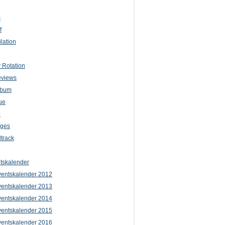
m
f
lation
 Rotation
eviews
lbum
ue
e
iges
track
tskalender
entskalender 2012
entskalender 2013
entskalender 2014
entskalender 2015
entskalender 2016