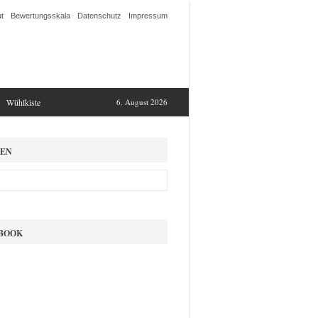
t
Bewertungsskala
Datenschutz
Impressum
Wühlkiste
6. August 2026
EN
BOOK