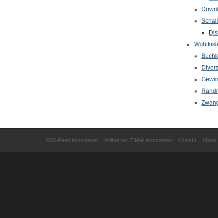
Down
Schal
Dis
Wühlkist
Buchkr
Diver
Gewin
Randn
Zwang
RSS-Feed abonnieren
Artikel per E-Mail abonnieren
Kontakt
About