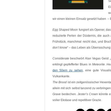
S
Ei
w
wir einen kleinen Einsatz gesetzt haben – 
Egg Shaped Moon
fungiert als Opener, da
reduzierte Perlen der Düsternis, die auch 
Frühstück, manchmal reicht das, und Bruch
don’t know
“ – das Leben als Überraschung 
Considerate
beschwört Alan Vegas Geist „
erklingt gepfefferter Blues in
Meteorite
.
He
den 50ern zu sehen
, eine gute Visual
Vulkankante.
The Brood
ist ein zeitgenössischer Hexent
allein mit sich selbst tanzend zu verbring
Grave
bestechen.
Jester’s Crown
könnte ei
voller Ekstase und repetitiver Grazie.