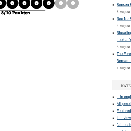
Benson B
5. August
See No E
4. August
Shearlin
Look at 
3. August
The Fore
Bernard 
1. August
KATE
…in engl
Allgemei
Featured
Interview
Jahresch