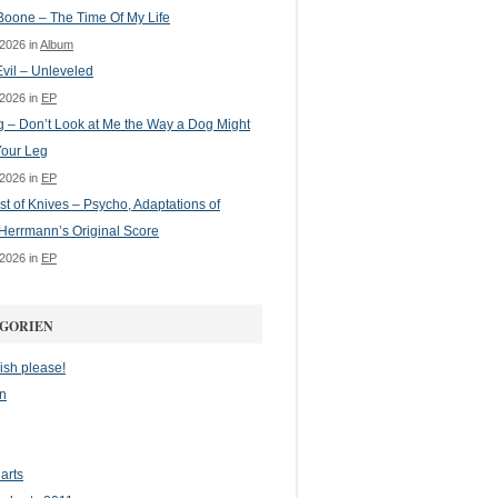
oone – The Time Of My Life
 2026 in
Album
vil – Unleveled
 2026 in
EP
g – Don’t Look at Me the Way a Dog Might
Your Leg
 2026 in
EP
st of Knives – Psycho, Adaptations of
Herrmann’s Original Score
 2026 in
EP
GORIEN
ish please!
n
arts