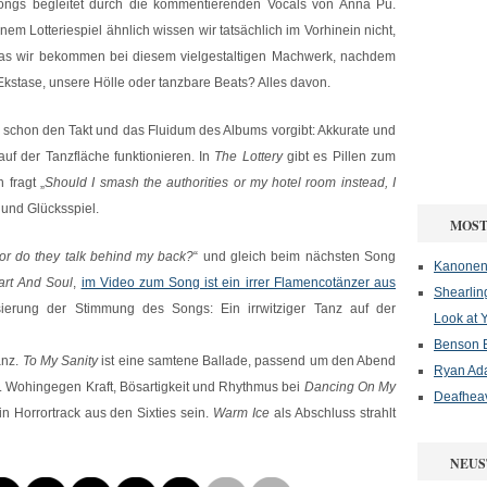
ongs begleitet durch die kommentierenden Vocals von Anna Pü.
nem Lotteriespiel ähnlich wissen wir tatsächlich im Vorhinein nicht,
as wir bekommen bei diesem vielgestaltigen Machwerk, nachdem
Ekstase, unsere Hölle oder tanzbare Beats? Alles davon.
s schon den Takt und das Fluidum des Albums vorgibt: Akkurate und
auf der Tanzfläche funktionieren. In
The Lottery
gibt es Pillen zum
 fragt „
Should I smash the authorities or my hotel room instead, I
und Glücksspiel.
MOST
or do they talk behind my back?
“ und gleich beim nächsten Song
Kanonenf
art And Soul
,
im Video zum Song ist ein irrer Flamencotänzer aus
Shearlin
isierung der Stimmung des Songs: Ein irrwitziger Tanz auf der
Look at 
Benson B
anz.
To My Sanity
ist eine samtene Ballade, passend um den Abend
Ryan Ad
en. Wohingegen Kraft, Bösartigkeit und Rhythmus bei
Dancing On My
Deafheav
n Horrortrack aus den Sixties sein.
Warm Ice
als Abschluss strahlt
NEUS