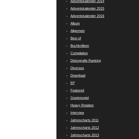
Adventskalender 2014
Adventskalender 2015
Adventskalender 2016
Album
Allgemein
Best of
Buchkritiken
Compilation
Diskografie Ranking
Diverses
Download
EP
Featured
Gewinnspiel
Heavy Rotation
Interview
Jahrescharts 2011
Jahrescharts 2012
Jahrescharts 2013