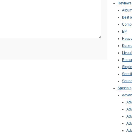
Reviews
Albu
Best o
Compi
EP
Heavy
Kurzr
Livea
Reiss
Singl
Sonst
Sound
Specials
Adven
Adv
Adv
Adv
Adv
Adv