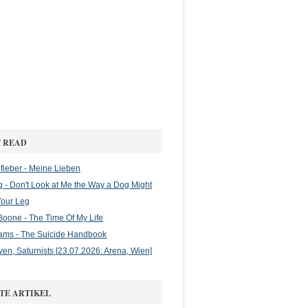
 READ
ieber - Meine Lieben
g - Don't Look at Me the Way a Dog Might
Your Leg
oone - The Time Of My Life
ams - The Suicide Handbook
en, Saturnists [23.07.2026: Arena, Wien]
TE ARTIKEL