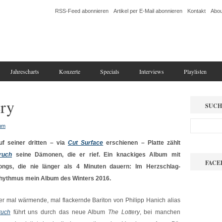
RSS-Feed abonnieren
Artikel per E-Mail abonnieren
Kontakt
Abou
Jahrescharts
Konzerte
Specials
Interviews
Playlisten
ery
SUCH
um
uf seiner dritten – via
Cut Surface
erschienen – Platte zählt
ruch
seine Dämonen, die er rief. Ein knackiges Album mit
FACE
ongs, die nie länger als 4 Minuten dauern: Im Herzschlag-
hythmus mein Album des Winters 2016.
er mal wärmende, mal flackernde Bariton von Philipp Hanich alias
ruch
führt uns durch das neue Album
The Lottery
, bei manchen