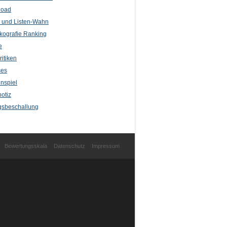
load
l und Listen-Wahn
kografie Ranking
e
itiken
ses
nspiel
otiz
sbeschallung
Bewertungsskala
Datenschutz
Impressum