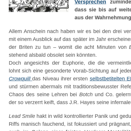
Versprechen
zumindes
dass sie bis auf weit
aus der Wahrnehmung 
Allem Anschein nach haben wir es bei den drei ve
mit einem Ausblick auf das später im Jahr erschein
der Briten zu tun – womit die acht Minuten von
stehend alsbald obsolet sein könnten.
Doch angesichts der Euphorie, die die vermeintlic
lohnt sich eine gesonderte Vorab-Sichtung auf jede
Crowquill
das Niveau ihrer ersten
selbstbetitelten 
und stürmen abermals mit traditionsbewusster Refe
Chaos des seine Lehren bei
Botch
und Co. gelern
der so verzerrt keift, dass J.R. Hayes seine infernal
Lead Smile
hakt in wild kontrollierter Panik und ged
Riffs manisch fauchend, ist fokussiert und prägnant, 