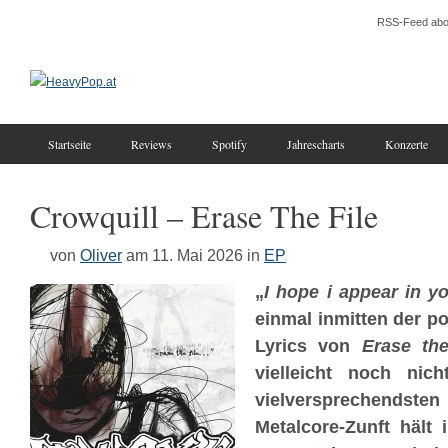
RSS-Feed abo
Startseite
Reviews
Spotify
Jahrescharts
Konzerte
Crowquill – Erase The File
von
Oliver
am 11. Mai 2026
in
EP
„
I hope i appear in y
einmal inmitten der p
Lyrics von
Erase the
vielleicht noch nic
vielversprechendste
Metalcore-Zunft hält 