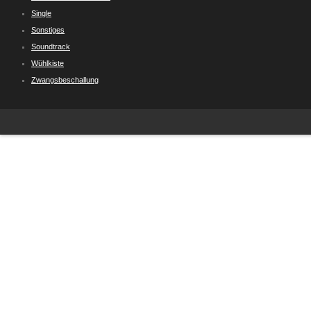
Single
Sonstiges
Soundtrack
Wühlkiste
Zwangsbeschallung