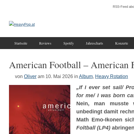
RSS-Feed abo
Startseite
Reviews
Spotify
Jahrescharts
Konzerte
American Football – American F
von
Oliver
am 10. Mai 2026
in
Album
,
Heavy Rotation
„If I ever set sail/ P
for me/ I was born ca
Nein, man musste w
unbedingt damit rechn
Math Emo-Ikonen sic
Foltball (LP4)
abringen