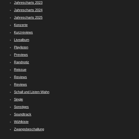
Jahrescharts 2023
Jahrescharts 2024
Jahrescharts 2025
Konzerte
Kurzreviews
Livealbum
Playlisten
Previews
Randnotiz
Reissue
Reviews
Reviews
Schall und Listen-Wahn
Single
Sonstiges
Soundtrack
Wühlkiste
Zwangsbeschallung