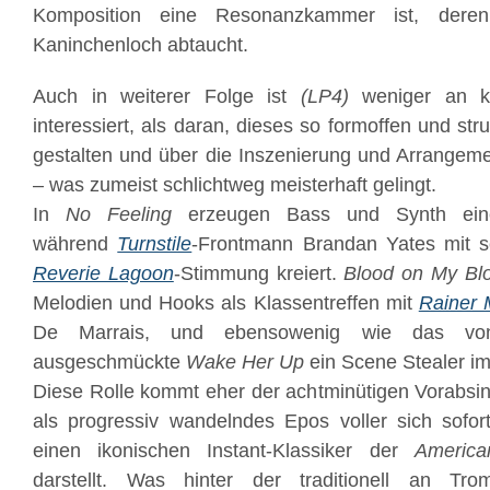
Komposition eine Resonanzkammer ist, dere
Kaninchenloch abtaucht.
Auch in weiterer Folge ist
(LP4)
weniger an ko
interessiert, als daran, dieses so formoffen und str
gestalten und über die Inszenierung und Arrangem
– was zumeist schlichtweg meisterhaft gelingt.
In
No Feeling
erzeugen Bass und Synth eine 
während
Turnstile
-Frontmann Brandan Yates mit 
Reverie Lagoon
-Stimmung kreiert.
Blood on My Bl
Melodien und Hooks als Klassentreffen mit
Rainer 
De Marrais, und ebensowenig wie das 
ausgeschmückte
Wake Her Up
ein Scene Stealer im
Diese Rolle kommt eher der achtminütigen Vorabsi
als progressiv wandelndes Epos voller sich sofor
einen ikonischen Instant-Klassiker der
America
darstellt. Was hinter der traditionell an Tr