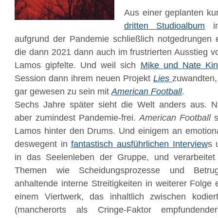
Aus einer geplanten ku
dritten Studioalbum
i
aufgrund der Pandemie schließlich notgedrungen e
die dann 2021 dann auch im frustrierten Ausstieg 
Lamos gipfelte. Und weil sich
Mike und Nate Kin
Session dann ihrem neuen Projekt
Lies
zuwandten, 
gar gewesen zu sein mit
American Football
.
Sechs Jahre später sieht die Welt anders aus. Ni
aber zumindest Pandemie-frei.
American Football
s
Lamos hinter den Drums. Und einigem an emotio
deswegent in
fantastisch ausführlichen Interview
s 
in das Seelenleben der Gruppe, und verarbeitet 
Themen wie Scheidungsprozesse und Betrug
anhaltende interne Streitigkeiten in weiterer Folg
einem Viertwerk, das inhaltlich zwischen kodiert
(mancherorts als Cringe-Faktor empfundender