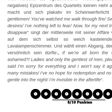
negatives) Epizentrum des Quartetts keinen Hehl 
macht und sich plakativ im Scheinwerferlicht 
gentlemen/ You’ve watched me walk through fire/ S
desires/ I’ve nothing left to fear/ Now, for my next
disappear
“ singt der mittlerweile mit seiner Affäre
auf dem sich selbst so weich kasteiend
Lavalampenschimmer. Und wählt einen Abgang, der
versöhnlich sein dürfte:„
If we’re all born th
ashamed?/ Ladies and only the gentlest of men, plea
said I’m sorry for everything and I won’t say it a
many mistakes/ I’ve no hope for rеdemption and no s
gentle into the night/ I’m invisible in the afterlife
“.