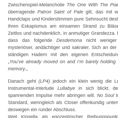
Zwischenspiel-Melancholie
The One With The Pia
überragende
Patron Saint of Pale
gilt, das mit 
Handclaps und Kinderstimmen pure Sehnsucht destill
ihren Eskapismus am einsamen Strand zu Bläse
Zeitlos und nachdenklich, in anmutiger Grandezza. 
dass das folgende
Desdemona
nicht weniger
mysteriöser, andächtiger und sakraler. Sich an der
ständigen Hadern mit den eigenen Entscheidung
„
You’ve already moved on and I’m barely holding 
memory.
„
Danach geht
(LP4)
jedoch ein klein wenig die L
Instrumental-Interlude
Lullabye
in sich blickt, d
spannenden Impulse mehr abringen will.
No Soul 
Standard, wenngleich als Closer offenkundig unte
deswegen ein runder Abschluss.
Weil Kinsella als egozentrischer Reibungspunk