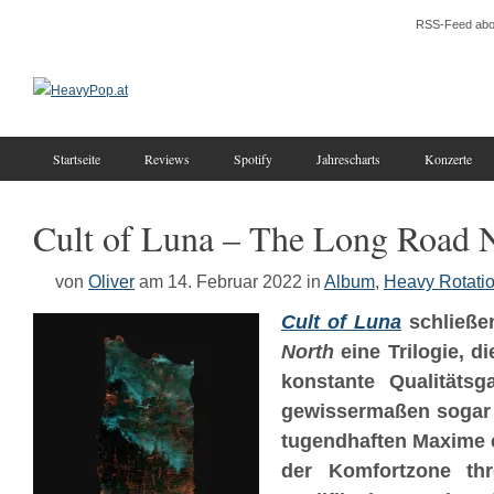
RSS-Feed abo
Startseite
Reviews
Spotify
Jahrescharts
Konzerte
Cult of Luna – The Long Road 
von
Oliver
am 14. Februar 2022
in
Album
,
Heavy Rotati
Cult of Luna
schließe
North
eine Trilogie, d
konstante Qualitätsga
gewissermaßen sogar 
tugendhaften Maxime 
der Komfortzone thr