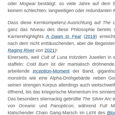
oder
Mogwai
bestätigt: so viele Jahre auf dem 
keinem schlechten, langweiligen oder redundanten A
Dass diese Kernkompetenz-Ausrichtung auf
The 
ganz das Niveau des diese Philosophie bereits v
Karrierehighlights
A Dawn to Fear
(
2019
) erreic
nach dem nicht enttäuschenden, aber die Begeist
Raging River
von
2021
)!
Einerseits, weil
Cult of Luna
trotzdem Juwelen in 
staffeln:
Cold Burn
ist der martialisch dröhnende
arbeitende
Inception
-Moment
der Band, gigantis
monströs wie eine Alpha-Drohgebärde neben God
seinen strengen Korpus allerdings auch weitschwei
öffnend, bis das kriegerische Momentum ins sinniere
Das besonders stiernackig gebrüllte
The Silver Arc
e
von
Oceanic
und
Panopticon
, während
Full M
klatschender Chain Gang-Marsch im Licht des
Blo