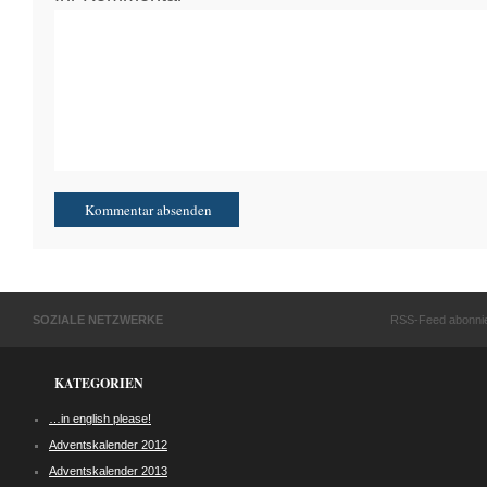
SOZIALE NETZWERKE
RSS-Feed abonni
KATEGORIEN
…in english please!
Adventskalender 2012
Adventskalender 2013