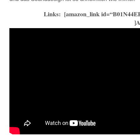
Links: [amazon_link id=“B01N44ER
]