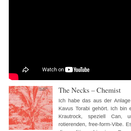
The Necks – Chemist
Ich habe das aus der Anlage
Kavus Torabi gehört. Ich bin 
Krautrock, speziell Can,
rotierenden, free-form-Vibe. E