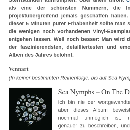
Sternstunden auftrumpfen: Über allem thront
C
als eine der schönsten Nummern, die I
projektübergreifend jemals geschaffen haben
dieser 5 Minuten purer Erhabenheit sollte man s
die wenigen noch vorhandenen Vinyl-Exempl
entgehen lassen. Weil noch besser: Man wird
der faszinierendsten, detailliertesten und em
Alben des Jahres belohnt.
Vennart
(In keiner bestimmten Reihenfolge, bis auf
Sea Nym
Sea Nymphs – On The D
Ich bin nie der wortgewandt
aber dieses Album beweis
nochmal unmöglich ist, m
genauer zu beschreiben, und t