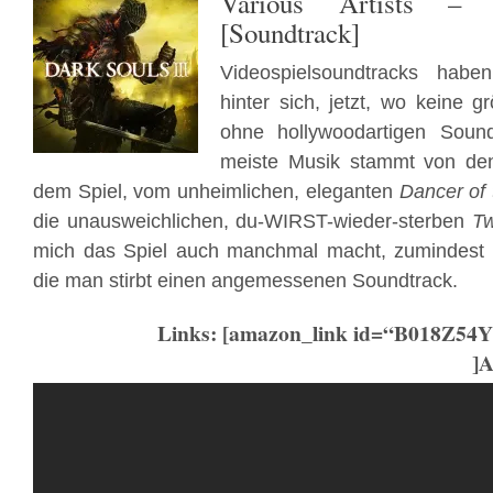
Various Artists –
[Soundtrack]
Videospielsoundtracks hab
hinter sich, jetzt, wo keine g
ohne hollywoodartigen Soun
meiste Musik stammt von de
dem Spiel, vom unheimlichen, eleganten
Dancer of 
die unausweichlichen, du-WIRST-wieder-sterben
Tw
mich das Spiel auch manchmal macht, zumindest 
die man stirbt einen angemessenen Soundtrack.
Links: [amazon_link id=“B018Z54
]