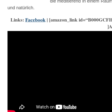
die meditierend in einem Raum
und natürlich.
Links:
Facebook
| [amazon_link id=“B000GCFH
]