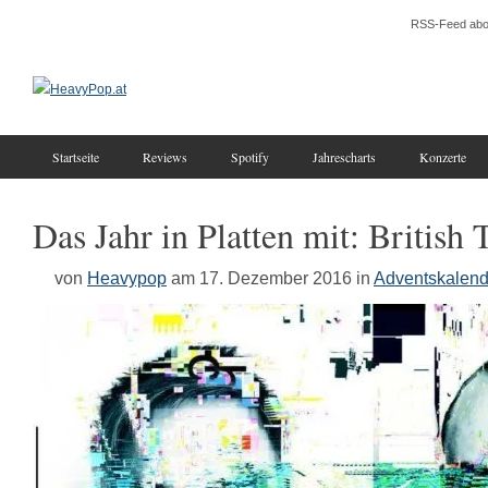
RSS-Feed abo
Startseite
Reviews
Spotify
Jahrescharts
Konzerte
Das Jahr in Platten mit: British 
von
Heavypop
am 17. Dezember 2016
in
Adventskalend