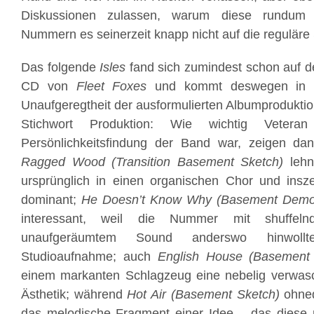
Diskussionen zulassen, warum diese rundum 
Nummern es seinerzeit knapp nicht auf die reguläre 
Das folgende
Isles
fand sich zumindest schon auf d
CD von
Fleet Foxes
und kommt deswegen in se
Unaufgeregtheit der ausformulierten Albumprodukti
Stichwort Produktion: Wie wichtig Veter
Persönlichkeitsfindung der Band war, zeigen da
Ragged Wood (Transition Basement Sketch)
lehnt
ursprünglich in einen organischen Chor und insze
dominant;
He Doesn’t Know Why (Basement Demo
interessant, weil die Nummer mit shuffe
unaufgeräumtem Sound anderswo hinwollt
Studioaufnahme; auch
English House (Basemen
einem markanten Schlagzeug eine nebelig verwa
Ästhetik; während
Hot Air (Basement Sketch)
ohned
das melodische Fragment einer Idee – das diese ni