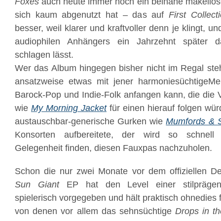
Foxes
auch heute immer noch ein beinahe makellose
sich kaum abgenutzt hat – das auf
First Collec
besser, weil klarer und kraftvoller denn je klingt, 
audiophilen Anhängers ein Jahrzehnt später 
schlagen lässt.
Wer das Album hingegen bisher nicht im Regal ste
ansatzweise etwas mit jener harmoniesüchtigeM
Barock-Pop und Indie-Folk anfangen kann, die die V
wie
My Morning Jacket
für einen hierauf folgen w
austauschbar-generische Gurken wie
Mumfords & 
Konsorten aufbereitete, der wird so schnell
Gelegenheit finden, diesen Fauxpas nachzuholen.
Schon die nur zwei Monate vor dem offiziellen D
Sun Giant
EP hat den Level einer stilprägen
spielerisch vorgegeben und hält praktisch ohnedies f
von denen vor allem das sehnsüchtige
Drops in th