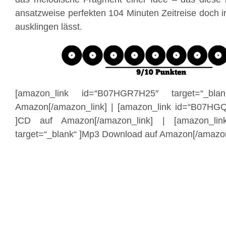
ansatzweise perfekten 104 Minuten Zeitreise doch i
ausklingen lässt.
[amazon_link id=“B07HGR7H25″ target=“_bl
Amazon[/amazon_link] | [amazon_link id=“B07HGQ
]CD auf Amazon[/amazon_link] | [amazon_li
target=“_blank“ ]Mp3 Download auf Amazon[/amazon