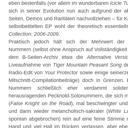
eben bestenfalls (vor allem im wunderbaren
Icicle T
sich in seiner Evolution nun auch aufgrund der a
Seiten, Demos und Raritäten nachvollziehen – für K
selbstbetitelten EP wohl der theoretisch essentiel
Collection: 2006-2009
.
Praktisch jedoch hält sich der Mehrwert der
Nummern (selbst ohne Anspruch auf Vollständigkeit
dem B-Seiten-Archiv etwa die
Alternative Versi
Liveaufnahme von
Tiger Mountain Peasant
Song
d
Radio-Edit von
Your Protector
sowie einige seinerze
Mitschnitt-Compilationbeiträge) doch in Grenzen.
Nummern schließlich eher verdammt solide
herausragenden Pecknold-Solonummern, die sich ma
(
False Knight on the Road
), mal beschwingter und 
und dann wieder melancholisch-sakraler (
White La
spontan abgebrochen) rein auf eine feine Stimme mi
Hand und viel Hall im Rücken verlassen, aber ebe