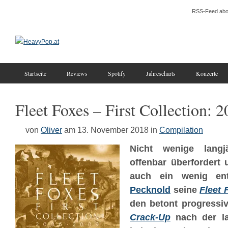
RSS-Feed abo
Startseite
Reviews
Spotify
Jahrescharts
Konzerte
Fleet Foxes – First Collection: 
von
Oliver
am 13. November 2018
in
Compilation
Nicht wenige langj
offenbar überfordert 
auch ein wenig en
Pecknold
seine
Fleet 
den betont progressi
Crack-Up
nach der la