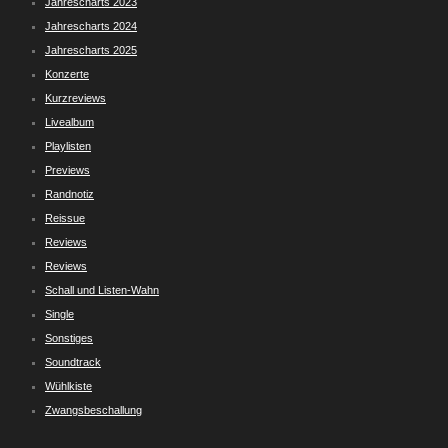
Jahrescharts 2023
Jahrescharts 2024
Jahrescharts 2025
Konzerte
Kurzreviews
Livealbum
Playlisten
Previews
Randnotiz
Reissue
Reviews
Reviews
Schall und Listen-Wahn
Single
Sonstiges
Soundtrack
Wühlkiste
Zwangsbeschallung