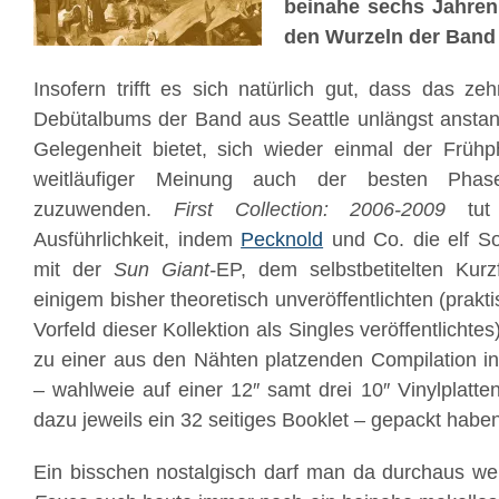
beinahe sechs Jahren
den Wurzeln der Band e
Insofern trifft es sich natürlich gut, dass das ze
Debütalbums der Band aus Seattle unlängst anstan
Gelegenheit bietet, sich wieder einmal der Frühp
weitläufiger Meinung auch der besten Ph
zuzuwenden.
First Collection: 2006-2009
tut 
Ausführlichkeit, indem
Pecknold
und Co. die elf S
mit der
Sun Giant-
EP, dem selbstbetitelten Kurz
einigem bisher theoretisch unveröffentlichten (prakt
Vorfeld dieser Kollektion als Singles veröffentlicht
zu einer aus den Nähten platzenden Compilation in
– wahlweie auf einer 12″ samt drei 10″ Vinylplatt
dazu jeweils ein 32 seitiges Booklet – gepackt haben
Ein bisschen nostalgisch darf man da durchaus w