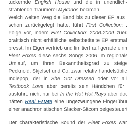
tuckernde
English House
und die in unendlich-s
strahlende Träumerei
Mykonos
becircen.
Welch weiten Weg die Band bis zu dieser EP aus 
schon zurückgelegt hatte, führt
First Collection:
Folge vor, indem
First Collection: 2006-2009
zuer
praktisch nicht erhältliche selbstbetitelte EP erstm
presst: Im Eigenvertrieb und limitiert auf gerade ei
Fleet Foxes
diese sechs Songs 2006 im regionale
Umlauf, um ihren Bekanntheitsgrad zu steige
Pecknold, Skjelset und Co. zwar relativ handelsübl
Indiepop, der in
She Got Dressed
oder vor al
Textbook Love
aber bereits sein Händchen für 
ausführt, nicht nur bei
In the Hot Hot Rays
aber doc
hätten
Real Estate
eine ungezwungene Fingerübun
einer anachronistischen Slacker-Sitcom beigesteuert
Der charakteristische Sound der
Fleet Foxes
war 