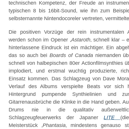
technischen Kompetenz, der Freude an instrume
typischen 8 bis 16bit-Sound, wie ihn zum Beispi
selbsternannte Nintendocoreler vertreten, vermittelte
Die positiven Vorzüge der rein instrumentalen
werden schon im Opener ‚
Astaroth
‚ schnell klar –
hinterlassene Eindruck ist ein mächtiger. Ein abge
das so auch bei
Boards of Canada
niemanden übe
schnell von halbepischen 80er Actionfilmsynthies ü
implodiert, und erstmal wuchtig produzierte, ric
Einsatz kommen. Das Schlagzeug von Dave Morait
Verlauf des Albums verspielte Beats vor sich 
Hintergrund pumpende Synthielinien und zu
Gitarrenausbrüche die Klinke in die Hand geben. A
Drums nie in die qualitativ außerweltl
Schlagzeugfeuerwerks der Japaner
LITE
(di
Meisterstück ‚
Phantasia
‚ mindestens genauso st