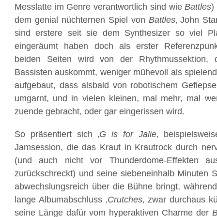
Messlatte im Genre verantwortlich sind wie
Battles
)
dem genial nüchternen Spiel von
Battles
‚ John Sta
sind erstere seit sie dem Synthesizer so viel Pl
eingeräumt haben doch als erster Referenzpunk
beiden Seiten wird von der Rhythmussektion,
Bassisten auskommt, weniger mühevoll als spielend 
aufgebaut, dass alsbald von robotischem Gefiepse
umgarnt, und in vielen kleinen, mal mehr, mal we
zuende gebracht, oder gar eingerissen wird.
So präsentiert sich ‚
G is for Jalie
‚ beispielswei
Jamsession, die das Kraut in Krautrock durch ner
(und auch nicht vor Thunderdome-Effekten au
zurückschreckt) und seine siebeneinhalb Minuten Sp
abwechslungsreich über die Bühne bringt, während
lange Albumabschluss ‚
Crutches
‚ zwar durchaus kü
seine Länge dafür vom hyperaktiven Charme der
B