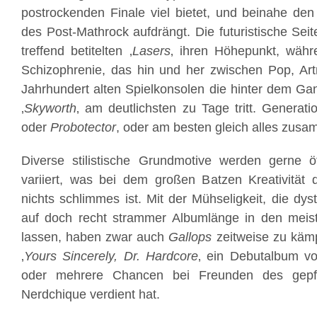
postrockenden Finale viel bietet, und beinahe de
des Post-Mathrock aufdrängt. Die futuristische Sei
treffend betitelten ‚
Lasers
‚ ihren Höhepunkt, währ
Schizophrenie, das hin und her zwischen Pop, Art
Jahrhundert alten Spielkonsolen die hinter dem Ganz
‚
Skyworth
‚ am deutlichsten zu Tage tritt. Generati
oder
Probotector
, oder am besten gleich alles zus
Diverse stilistische Grundmotive werden gerne öf
variiert, was bei dem großen Batzen Kreativität 
nichts schlimmes ist. Mit der Mühseligkeit, die dy
auf doch recht strammer Albumlänge in den mei
lassen, haben zwar auch
Gallops
zeitweise zu kämp
‚
Yours Sincerely, Dr. Hardcore
‚ ein Debutalbum vo
oder mehrere Chancen bei Freunden des gepfl
Nerdchique verdient hat.