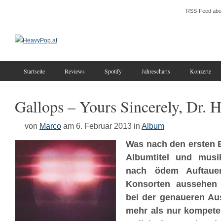
RSS-Feed abo
Startseite
Reviews
Spotify
Jahrescharts
Konzerte
Gallops – Yours Sincerely, Dr. 
von
Marco
am 6. Februar 2013
in
Album
Was nach den ersten 
Albumtitel und musik
nach ödem Aufta
Konsorten aussehen 
bei der genaueren Au
mehr als nur kompete