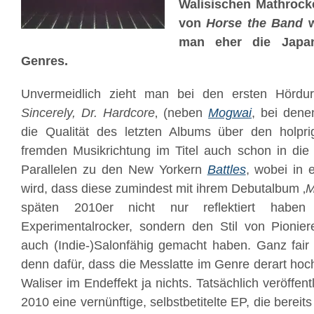
Walisischen Mathrock
von
Horse the Band
w
man eher die Japan
Genres.
Unvermeidlich zieht man bei den ersten Hördu
Sincerely, Dr. Hardcore
‚ (neben
Mogwai
, bei dene
die Qualität des letzten Albums über den holp
fremden Musikrichtung im Titel auch schon in die I
Parallelen zu den New Yorkern
Battles
, wobei in e
wird, dass diese zumindest mit ihrem Debutalbum ‚
M
späten 2010er nicht nur reflektiert habe
Experimentalrocker, sondern den Stil von Pionie
auch (Indie-)Salonfähig gemacht haben. Ganz fair i
denn dafür, dass die Messlatte im Genre derart hoch
Waliser im Endeffekt ja nichts. Tatsächlich veröffent
2010 eine vernünftige, selbstbetitelte EP, die bereits