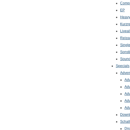
Compi
EP
Heavy
Kurzr
Livea
Reiss
Singl
Sonst
Sound
Specials
Adven
Adv
Adv
Adv
Adv
Adv
Down
Schal
Dis