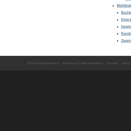
Wühlkist
Buchkr
Diver
Gewin
Randn
Zwang
RSS-Feed abonnieren
Artikel per E-Mail abonnieren
Kontakt
About