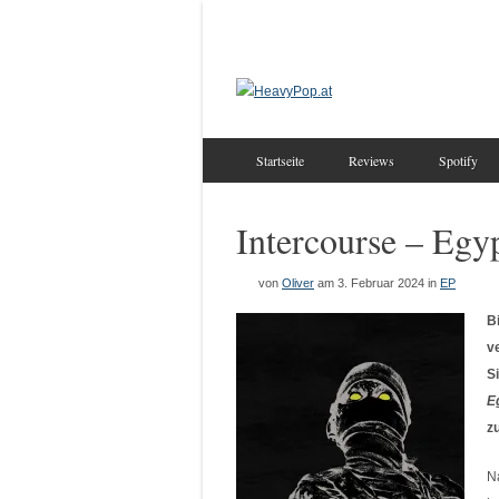
Startseite
Reviews
Spotify
Intercourse – Eg
von
Oliver
am 3. Februar 2024
in
EP
B
v
S
E
z
N