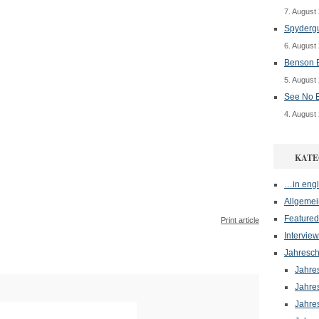
7. August
Spydergu
6. August
Benson B
5. August
See No E
4. August
KATE
…in engl
Allgemei
Featured
Print article
Interview
Jahresch
Jahre
Jahre
Jahre