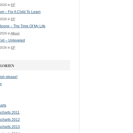
 2026 in
EP
m – For A Child To Learn
 2026 in
EP
oone – The Time Of My Life
 2026 in
Album
vil – Unleveled
 2026 in
EP
GORIEN
ish please!
n
arts
scharts 2011
scharts 2012
scharts 2013