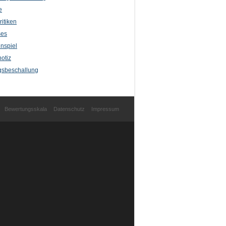
e
itiken
ses
nspiel
otiz
sbeschallung
Bewertungsskala
Datenschutz
Impressum