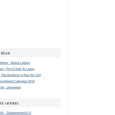
 READ
ieber - Meine Lieben
m - For A Child To Learn
 The Bombing of Pan Am 103
op Advent Calendar 2015
vil - Unleveled
TE ARTIKEL
 59 – Disappointed E.P.