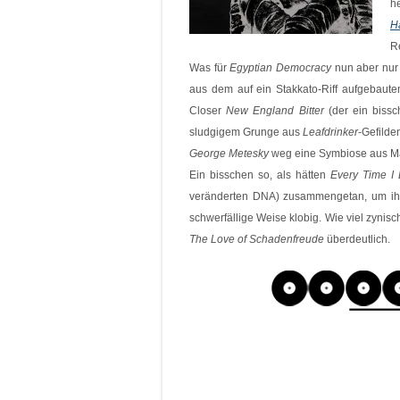
h
H
Re
Was für
Egyptian Democracy
nun aber nur e
aus dem auf ein Stakkato-Riff aufgebaut
Closer
New England Bitter
(der ein bissc
sludgigem Grunge aus
Leafdrinker
-Gefilde
George Metesky
weg eine Symbiose aus Ma
Ein bisschen so, als hätten
Every Time I 
veränderten DNA) zusammengetan, um ihr
schwerfällige Weise klobig. Wie viel zyni
The Love of Schadenfreude
überdeutlich.