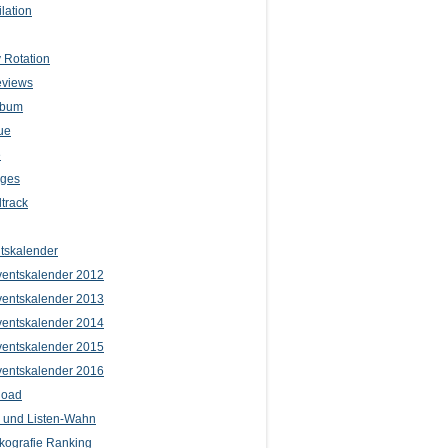
lation
 Rotation
eviews
lbum
ue
e
iges
track
tskalender
entskalender 2012
entskalender 2013
entskalender 2014
entskalender 2015
entskalender 2016
load
l und Listen-Wahn
kografie Ranking