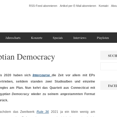
RSS-Feed abonnieren
Artikel per E-Mail abonnieren
Kontakt
Abou
Jahrescharts
Konzerte
Specials
Interviews
Playlisten
yptian Democracy
SUCH
is 2020 haben sich
Intercourse
die Zeit vor allem mit EPs
ertrieben, seitdem standen zwei Studioalben und einzelne
FACE
ingles am Plan. Nun kehrt das Quartett aus Connecticut mit
gyptian Democracy
wieder zu seinem angestammten Format
urück.
achdem das Zweitwerk
Rule 36
2021 ja ein klein wenig am