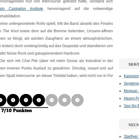
ervorragenden Ruf von
Intercourse
gekratzt hatte, verstand sich
alo Castration Institute
hervorragend auf die notwendige
habilitation.
ine untergeordnete Rolle spielt, tritt die Band abseits des Finales
en
The Knot
sowie dem auf die Bremse tretenden,
Unsane
-affinen
hen so klingt, als würden
Daughters
an einem atmosphärischen,
n leiden) doch vordergründig auf das Gaspedal und skandieren von
th/ Noise Rock und galoppierendem Hardcore.
Die
sich mit
Chat Pile
(aber mit mehr Gosse als Industrial in der
MOST
en inneren Punks Auslauf zu gewähren. Dreckig, rasant und auf
schen Spaß
Intercourse
an dieser Triebtat haben, wird nicht nur in
For
Kanonenf
Spydergu
Mogwai -
Heavy P
See No E
NEUS
Starflyer