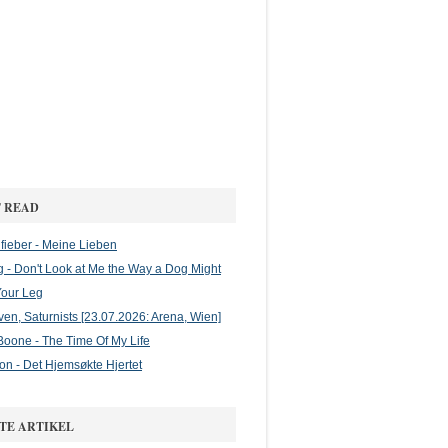
 READ
ieber - Meine Lieben
g - Don't Look at Me the Way a Dog Might
Your Leg
en, Saturnists [23.07.2026: Arena, Wien]
oone - The Time Of My Life
on - Det Hjemsøkte Hjertet
TE ARTIKEL