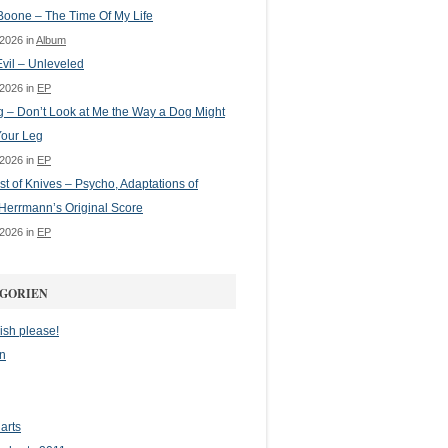
oone – The Time Of My Life
 2026 in
Album
vil – Unleveled
 2026 in
EP
g – Don’t Look at Me the Way a Dog Might
Your Leg
 2026 in
EP
st of Knives – Psycho, Adaptations of
Herrmann’s Original Score
 2026 in
EP
GORIEN
ish please!
n
arts