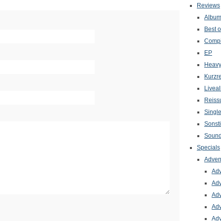
Reviews
Albu
Best o
Compi
EP
Heavy
Kurzr
Livea
Reiss
Singl
Sonst
Sound
Specials
Adven
Adv
Adv
Adv
Adv
Adv