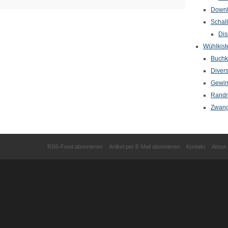
Down
Schal
Dis
Wühlkist
Buchkr
Diver
Gewin
Randn
Zwang
RSS-Feed abonnieren
Artikel per E-Mail abonnieren
Kontakt
About