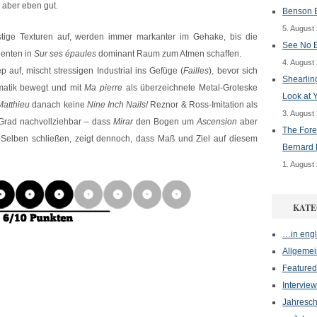
s aber eben gut.
Benson B
5. August
tige Texturen auf, werden immer markanter im Gehake, bis die
See No E
enten in
Sur ses épaules
dominant Raum zum Atmen schaffen.
4. August
 auf, mischt stressigen Industrial ins Gefüge (
Failles
), bevor sich
Shearlin
amatik bewegt und mit
Ma pierre
als überzeichnete Metal-Groteske
Look at 
Matthieu
danach keine
Nine Inch Nails
/ Reznor & Ross-Imitation als
3. August
n Grad nachvollziehbar – dass
Mirar
den Bogen um
Ascension
aber
The Fore
Selben schließen, zeigt dennoch, dass Maß und Ziel auf diesem
Bernard 
1. August
KATE
…in engl
Allgemei
Featured
Interview
Jahresch