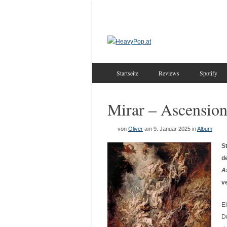
Startseite
Reviews
Spotify
Mirar – Ascensio
von
Oliver
am 9. Januar 2025
in
Album
S
d
A
v
E
D