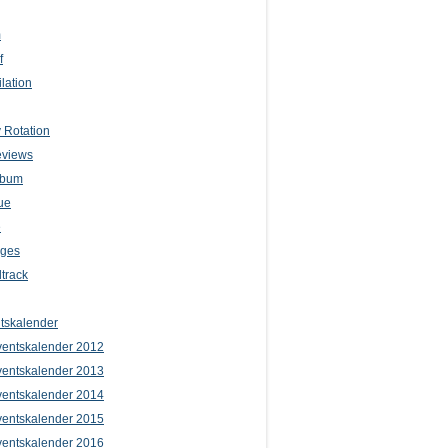
m
f
lation
 Rotation
eviews
lbum
ue
e
iges
track
tskalender
entskalender 2012
entskalender 2013
entskalender 2014
entskalender 2015
entskalender 2016