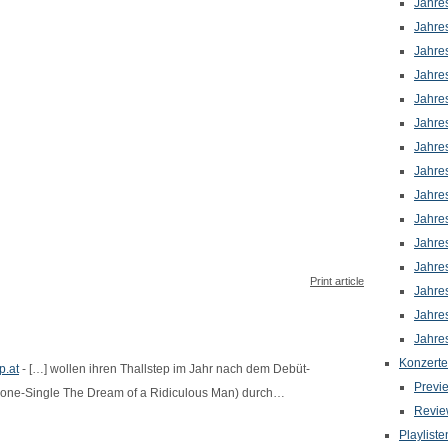
Jahre
Jahre
Jahre
Jahre
Jahre
Jahre
Jahre
Jahre
Jahre
Jahre
Jahre
Jahre
Print article
Jahre
Jahre
Jahre
Konzerte
p.at
- […] wollen ihren Thallstep im Jahr nach dem Debüt-
Previ
alone-Single The Dream of a Ridiculous Man) durch…
Revie
Playliste