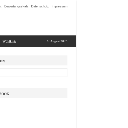
t
Bewertungsskala
Datenschutz
Impressum
Wühlkiste
6. August 2026
EN
BOOK