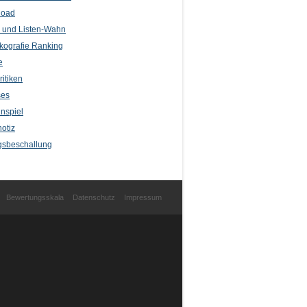
load
l und Listen-Wahn
kografie Ranking
e
itiken
ses
nspiel
otiz
sbeschallung
Bewertungsskala
Datenschutz
Impressum