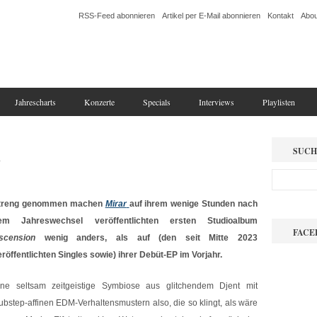
RSS-Feed abonnieren
Artikel per E-Mail abonnieren
Kontakt
Abou
Jahrescharts
Konzerte
Specials
Interviews
Playlisten
n
SUCH
treng genommen machen
Mirar
auf ihrem wenige Stunden nach
em Jahreswechsel veröffentlichten ersten Studioalbum
FACE
scension
wenig anders, als auf (den seit Mitte 2023
eröffentlichten Singles sowie) ihrer Debüt-EP im Vorjahr.
ine seltsam zeitgeistige Symbiose aus glitchendem Djent mit
ubstep-affinen EDM-Verhaltensmustern also, die so klingt, als wäre