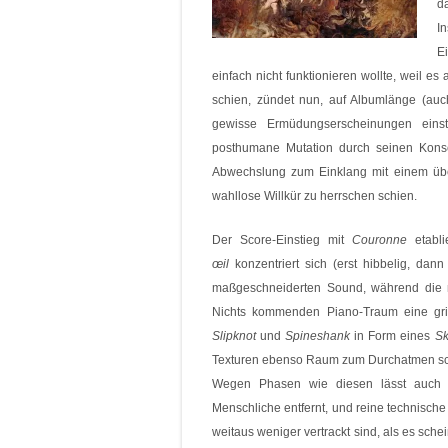
d
In
E
einfach nicht funktionieren wollte, weil e
schien, zündet nun, auf Albumlänge (au
gewisse Ermüdungserscheinungen einst
posthumane Mutation durch seinen Kons
Abwechslung zum Einklang mit einem übe
wahllose Willkür zu herrschen schien.
Der Score-Einstieg mit
Couronne
etabli
œil
konzentriert sich (erst hibbelig, da
maßgeschneiderten Sound, während die
Nichts kommenden Piano-Traum eine gri
Slipknot
und
Spineshank
in Form eines
Sk
Texturen ebenso Raum zum Durchatmen sch
Wegen Phasen wie diesen lässt auch
Menschliche entfernt, und reine technische 
weitaus weniger vertrackt sind, als es sch