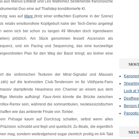
as aus Marius Elfstedt und Leo Watremez bestehende französische
strumental-Duo eine auf Thallstep konditionierte KI.
inzig: was auf
Mare
(trotz einer entfachten Euphorie in der Szene)
s als relativ emotionsfreie Kopfgeburt nahe der Tech-Demo angelegt
ch wenn sich bei schon zu langen 49 Minuten doch irgendwann
ellen) plötzlich. Am Stück genommen fesselt
Ascension
als
equenz, und ein Pacing und Sequencing, das eine kurzweilige
rgeordneten Plan für den Weg der Band bringt, wo bisher eine
MOST
ert die sinfonischen Texturen der
Mirar
-Signatur und
Mauvais
Kanonenf
nn zäh) auf die texhnoiden Club-Tendenzen im für
Vildhjarta
-Fans
Shearlin
 massiv stampfende Heaviness von Charnier an einem aus dem
Look at 
ffige Melodie aufhängt.
Faux-Amis
könnte die Brücke zwischen
Deafheav
rillex
-Remix sein, während die somnambulen, neoklassizistischen
Benson B
affen wie das ambiente Finale von
Tombe
.
Panoptic
 ein
Présage
kaum auf Durchzug schalten, selbst wenn alles
Präzision schrubbt und fiept und quietscht. Zu Beats, die eigentlich
NEUS
einen mag, sondern weitestgehend sogar ziemlich prollig im 4/4-Takt