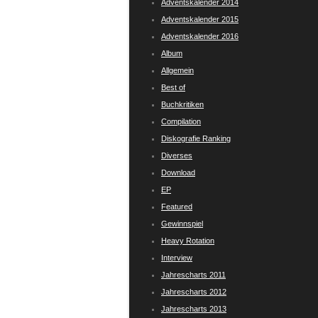
Adventskalender 2014
Adventskalender 2015
Adventskalender 2016
Album
Allgemein
Best of
Buchkritiken
Compilation
Diskografie Ranking
Diverses
Download
EP
Featured
Gewinnspiel
Heavy Rotation
Interview
Jahrescharts 2011
Jahrescharts 2012
Jahrescharts 2013