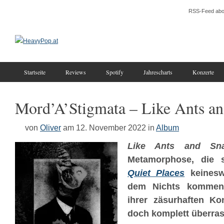
RSS-Feed abo
Startseite
Reviews
Spotify
Jahrescharts
Konzerte
Mord’A’Stigmata – Like Ants a
von
Oliver
am 12. November 2022
in
Album
Like Ants and Sn
Metamorphose, die
Quiet Places
keinesw
dem Nichts kommend
ihrer zäsurhaften K
doch komplett überras