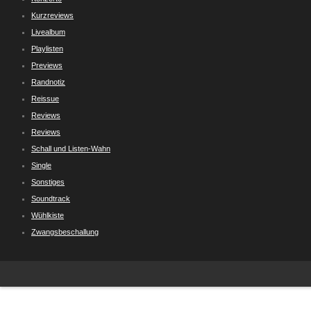
Kurzreviews
Livealbum
Playlisten
Previews
Randnotiz
Reissue
Reviews
Reviews
Schall und Listen-Wahn
Single
Sonstiges
Soundtrack
Wühlkiste
Zwangsbeschallung