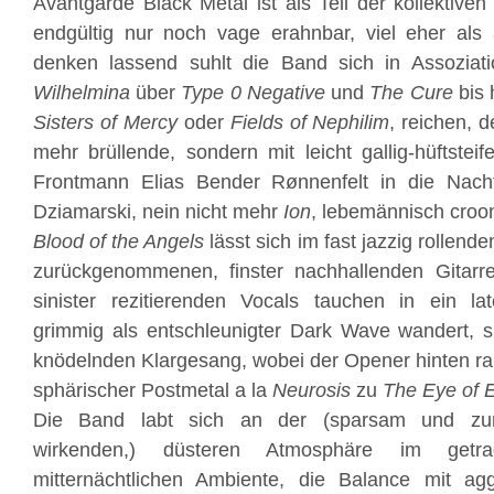
Avantgarde Black Metal ist als Teil der kollektiv
endgültig nur noch vage erahnbar, viel eher al
denken lassend suhlt die Band sich in Assoziat
Wilhelmina
über
Type 0 Negative
und
The Cure
bis 
Sisters of Mercy
oder
Fields of Nephilim
, reichen, 
mehr brüllende, sondern mit leicht gallig-hüftste
Frontmann Elias Bender Rønnenfelt in die Nach
Dziamarski, nein nicht mehr
Ion
, lebemännisch croon
Blood of the Angels
lässt sich im fast jazzig rollend
zurückgenommenen, finster nachhallenden Gitarre
sinister rezitierenden Vocals tauchen in ein lat
grimmig als entschleunigter Dark Wave wandert, s
knödelnden Klargesang, wobei der Opener hinten rau
sphärischer Postmetal a la
Neurosis
zu
The Eye of 
Die Band labt sich an der (sparsam und zurü
wirkenden,) düsteren Atmosphäre im get
mitternächtlichen Ambiente, die Balance mit agg