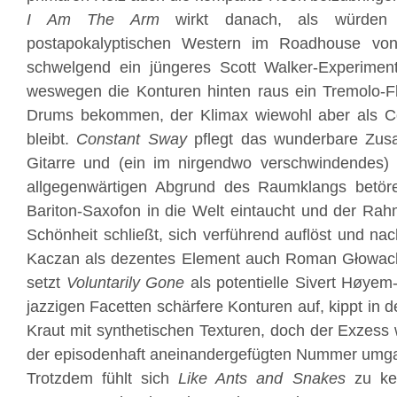
I Am The Arm
wirkt danach, als würde
postapokalyptischen Western im Roadhouse v
schwelgend ein jüngeres Scott Walker-Experiment 
weswegen die Konturen hinten raus ein Tremolo-F
Drums bekommen, der Klimax wiewohl aber als Co
bleibt.
Constant Sway
pflegt das wunderbare Zusa
Gitarre und (ein im nirgendwo verschwindendes) 
allgegenwärtigen Abgrund des Raumklangs betör
Bariton-Saxofon in die Welt eintaucht und der Rah
Schönheit schließt, sich verführend auflöst und na
Kaczan als dezentes Element auch Roman Głowacki 
setzt
Voluntarily Gone
als potentielle Sivert Høyem
jazzigen Facetten schärfere Konturen auf, kippt in
Kraut mit synthetischen Texturen, doch der Exzess 
der episodenhaft aneinandergefügten Nummer umg
Trotzdem fühlt sich
Like Ants and Snakes
zu kei