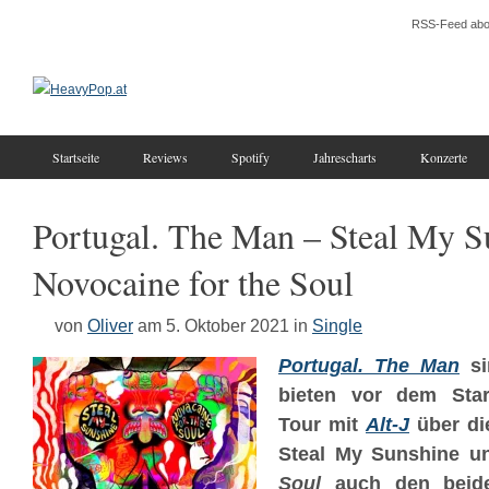
RSS-Feed abo
Startseite
Reviews
Spotify
Jahrescharts
Konzerte
Portugal. The Man – Steal My S
Novocaine for the Soul
von
Oliver
am 5. Oktober 2021
in
Single
Portugal. The Man
si
bieten vor dem Sta
Tour mit
Alt-J
über di
Steal My Sunshine 
Soul
auch den beide