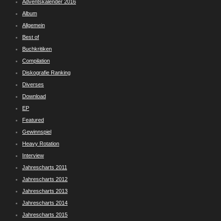
Adventskalender 2016
Album
Allgemein
Best of
Buchkritiken
Compilation
Diskografie Ranking
Diverses
Download
EP
Featured
Gewinnspiel
Heavy Rotation
Interview
Jahrescharts 2011
Jahrescharts 2012
Jahrescharts 2013
Jahrescharts 2014
Jahrescharts 2015