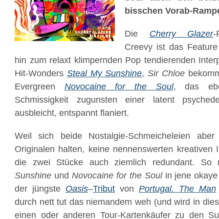
bisschen Vorab-Rampe
Die
Cherry Glazer
-
Creevy ist das Featur
hin zum relaxt klimpernden Pop tendierenden Inter
Hit-Wonders
Steal My Sunshine
,
Sir Chloe
bekommt
Evergreen
Novocaine for the Soul
, das ebe
Schmissigkeit zugunsten einer latent psychede
ausbleicht, entspannt flaniert.
Weil sich beide Nostalgie-Schmeicheleien aber
Originalen halten, keine nennenswerten kreativen 
die zwei Stücke auch ziemlich redundant. So 
Sunshine
und
Novocaine for the Soul
in jene okaye 
der jüngste
Oasis
–
Tribut
von
Portugal. The Man
durch nett tut das niemandem weh (und wird in die
einen oder anderen Tour-Kartenkäufer zu den Supp