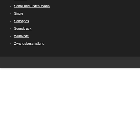
Schall und Listen-Wahn
Single
Sonstiges
Soundtrack
Wühlkiste
Zwangsbeschallung