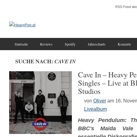
RSS-Feed abo
Startseite
Reviews
Spotify
Jahrescharts
Konzerte
SUCHE NACH:
CAVE IN
Cave In – Heavy P
Singles – Live at 
Studios
von
Oliver
am 16. Nove
Livealbum
Heavy Pendulum: The
BBC's Maida Vale 
essentielle Diskograf