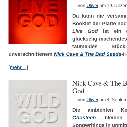
von
Oliver
am 19. Deze
Da kann die versamm
Booklet der Platte noc
Live God
ist ein d
glückselig machendes
taumeldes Stü
unverschnittenem
Nick Cave & The Bad Seeds
-H
[mehr…]
Nick Cave & The B
God
von
Oliver
am 4. Septem
Die ambienten Ke
Ghosteen
bleibe
Songwritings in unmit