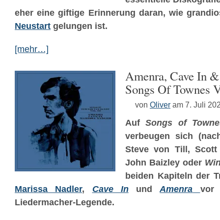
eher eine giftige Erinnerung daran, wie grandi
Neustart
gelungen ist.
[mehr…]
Amenra, Cave In &
Songs Of Townes Va
von
Oliver
am 7. Juli 20
Auf
Songs of Townes
verbeugen sich (nach
Steve von Till, Scott
John Baizley oder
Wi
beiden Kapiteln der T
Marissa Nadler
,
Cave In
und
Amenra
vor 
Liedermacher-Legende.