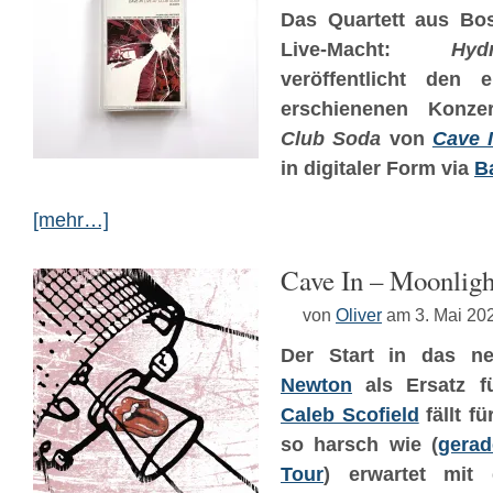
Das Quartett aus Bo
Live-Macht:
Hy
veröffentlicht den 
erschienenen Konze
Club Soda
von
Cave 
in digitaler Form via
B
[mehr…]
Cave In – Moonligh
von
Oliver
am 3. Mai 20
Der Start in das 
Newton
als Ersatz f
Caleb Scofield
fällt f
so harsch wie (
gerad
Tour
) erwartet mit