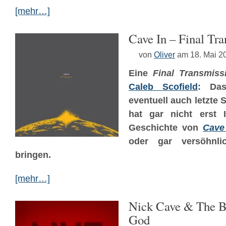
[mehr…]
Cave In – Final Tr
von
Oliver
am 18. Mai 2
Eine
Final Transmiss
Caleb Scofield
: Das
eventuell auch letzte
hat gar nicht erst I
Geschichte von
Cave
oder gar versöhnli
bringen.
[mehr…]
Nick Cave & The B
God