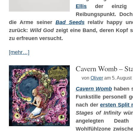
Ellis
der einzig re
Reibungspunkt. Doc
die Arme seiner
Bad Seeds
relativ happy un
zurück:
Wild God
zeigt eine Band, deren Kopf 
zu erfreuen versucht.
[mehr…]
Cavern Womb – Stag
von
Oliver
am 5. August
Cavern Womb
haben s
Funkstille personell
nach der
ersten Split
Stages of Infinity
würz
angelegten Dea
Wohlfühlzone zwisc