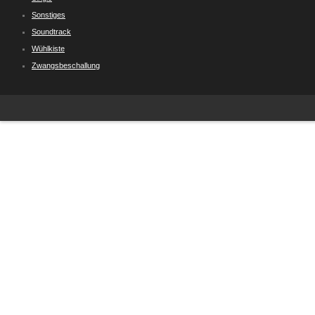
Sonstiges
Soundtrack
Wühlkiste
Zwangsbeschallung