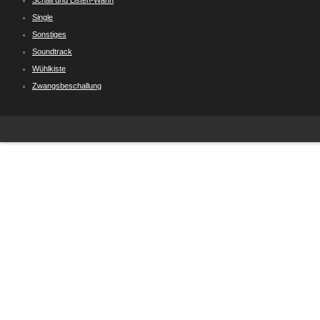
Schall und Listen-Wahn
Single
Sonstiges
Soundtrack
Wühlkiste
Zwangsbeschallung