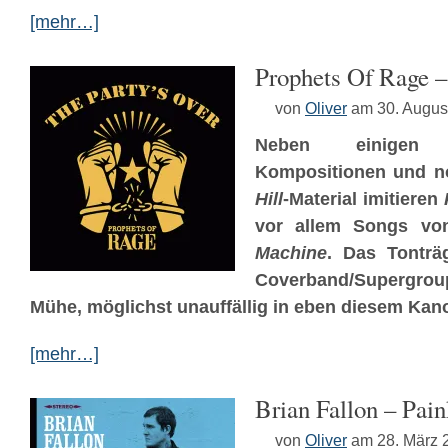
[mehr…]
Prophets Of Rage –
von
Oliver
am 30. Augus
Neben einig
Kompositionen und n
Hill
-Material imitieren
vor allem Songs v
Machine
. Das Tonträg
Coverband/Supergroup
Mühe, möglichst unauffällig in eben diesem Kan
[mehr…]
Brian Fallon – Pain
von
Oliver
am 28. März 