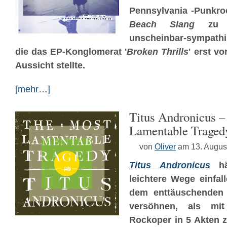
Pennsylvania
-Punkro
Beach Slang
zu g
unscheinbar-sympath
die das EP-Konglomerat '
Broken Thrills
' erst v
Aussicht stellte.
[mehr…]
Titus Andronicus 
Lamentable Traged
von
Oliver
am 13. Augus
Titus
Andronicus
hät
leichtere Wege einfa
dem enttäuschenden 
versöhnen, als mit
Rockoper in 5 Akten z