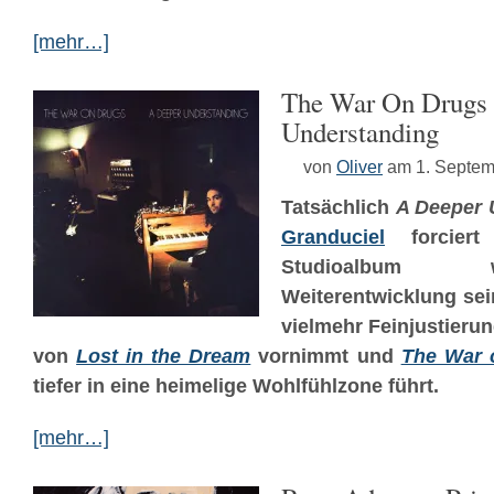
[mehr…]
The War On Drugs 
Understanding
von
Oliver
am 1. Septem
Tatsächlich
A Deeper 
Granduciel
forciert
Studioalbum 
Weiterentwicklung sei
vielmehr Feinjustieru
von
Lost in the Dream
vornimmt und
The War 
tiefer in eine heimelige Wohlfühlzone führt.
[mehr…]