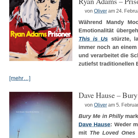
Ryan Adams – Pris
von
Oliver
am 24. Febru
Während Mandy Moor
Emotionalität überg
This is Us
stürzte, l
immer noch an einem
und verarbeitet die Sc
zutiefst traditionelle
[mehr…]
Dave Hause – Bury 
von
Oliver
am 5. Februa
Bury Me in Philly
marki
Dave Hause
: Weder m
mit
The Loved Ones