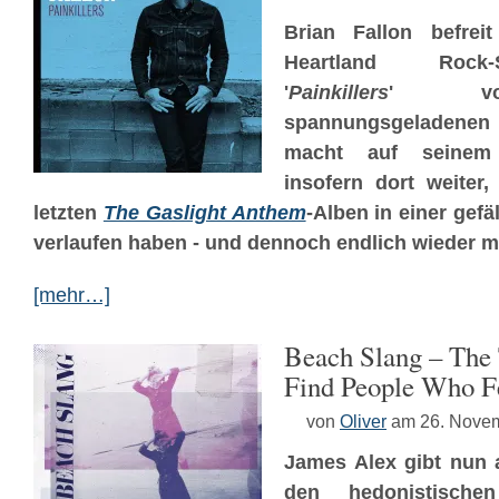
Brian Fallon befreit
Heartland Rock-
'
Painkillers
' vo
spannungsgeladene
macht auf seinem
insofern dort weiter,
letzten
The Gaslight Anthem
-Alben in einer gefä
verlaufen haben - und dennoch endlich wieder meh
[mehr…]
Beach Slang – The
Find People Who F
von
Oliver
am 26. Nove
James Alex gibt nun 
den hedonistisch