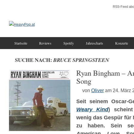
RSS-Feed abo
Startseite
Reviews
Spotify
Jahrescharts
Konzerte
SUCHE NACH:
BRUCE SPRINGSTEEN
Ryan Bingham – A
Song
von
Oliver
am 24. März 
Seit seinem Oscar-G
Weary Kind
) schein
wenig das Gespür für 
zu haben. Sein sec
American Love So