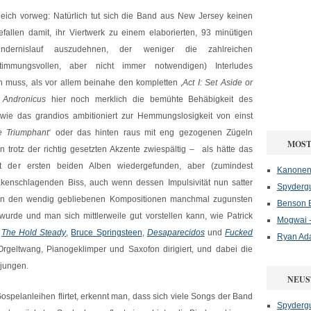
leich vorweg: Natürlich tut sich die Band aus New Jersey keinen
efallen damit, ihr Viertwerk zu einem elaborierten, 93 minütigen
indernislauf auszudehnen, der weniger die zahlreichen
stimmungsvollen, aber nicht immer notwendigen) Interludes
gen muss, als vor allem beinahe den kompletten ‚
Act I: Set Aside or
 Andronicus
hier noch merklich die bemühte Behäbigkeit des
ie das grandios ambitioniert zur Hemmungslosigkeit von einst
e Triumphant‘
oder das hinten raus mit eng gezogenen Zügeln
MOST
 trotz der richtig gesetzten Akzente zwiespältig – als hätte das
tät der ersten beiden Alben wiedergefunden, aber (zumindest
Kanonenf
kenschlagenden Biss, auch wenn dessen Impulsivität nun satter
Spydergu
 in den wendig gebliebenen Kompositionen manchmal zugunsten
Benson B
urde und man sich mittlerweile gut vorstellen kann, wie Patrick
Mogwai -
s
The Hold Steady
,
Bruce Springsteen
,
Desaparecidos
und
Fucked
Ryan Ad
rgeltwang, Pianogeklimper und Saxofon dirigiert, und dabei die
e jungen.
NEUS
Gospelanleihen flirtet, erkennt man, dass sich viele Songs der Band
Spydergu