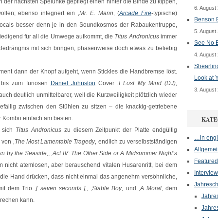
n der nächsten Spelunke gepflegt einen hinter die Binde zu kippen,
6. August
len; ebenso integriert ein ‚
Mr. E. Mann
‚ (
Arcade Fire
-typische)
Benson B
vocals besser denn je in den Soundkosmos der Rabaukentruppe,
5. August
riedigend für all die Umwege aufkommt, die
Titus Andronicus
immer
See No E
edrängnis mit sich bringen, phasenweise doch etwas zu beliebig
4. August
Shearlin
ent dann der Knopf aufgeht, wenn Stickles die Handbremse löst.
Look at 
 bis zum furiosen
Daniel Johnston
Cover ‚
I Lost My Mind (DJ)
‚
3. August
ch deutlich unmittelbarer, weil die Kurzweiligkeit plötzlich wieder
tgefällig zwischen den Stühlen zu sitzen – die knackig-getriebene
er Kombo einfach am besten.
KATE
s sich
Titus Andronicus
zu diesem Zeitpunkt der Platte endgültig
…in engl
 von ‚
The Most Lamentable Tragedy
‚ endlich zu verselbstständigen
Allgemei
own by the Seaside
‚, ‚
Act IV: The Other Side or A Midsummer Night’s
Featured
 nicht atemlosen, aber berauschend vitalen Husarenritt, bei dem
Interview
n die Hand drücken, dass nicht einmal das angenehm versöhnliche,
Jahresch
it dem Trio ‚
[ seven seconds ]
‚, ‚
Stable Boy
‚ und ‚
A Moral
‚ dem
Jahre
brechen kann.
Jahre