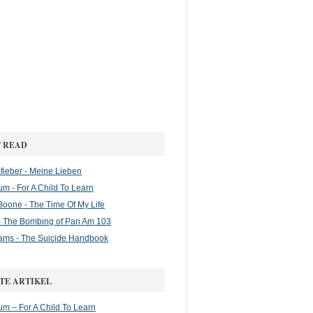
 READ
ieber - Meine Lieben
m - For A Child To Learn
oone - The Time Of My Life
 The Bombing of Pan Am 103
ams - The Suicide Handbook
TE ARTIKEL
m – For A Child To Learn