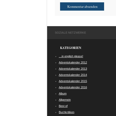
SOZIALE NETZWERKE
KATEGORIEN
…in english please!
Adventskalender 2012
Adventskalender 2013
Adventskalender 2014
Adventskalender 2015
Adventskalender 2016
Album
Allgemein
Best of
Buchkritiken