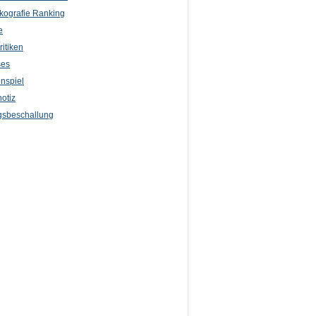
kografie Ranking
e
itiken
ses
nspiel
otiz
sbeschallung