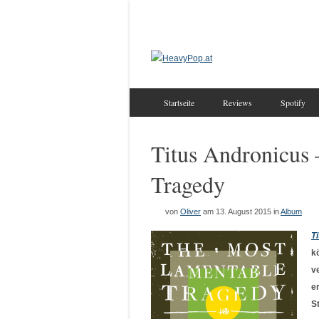
Startseite
Reviews
Spotify
Titus Andronicus
Tragedy
von
Oliver
am 13. August 2015
in
Album
T
k
v
e
S