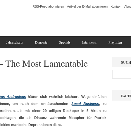
RSS-Feed abonnieren
Artikel per E-Mail abonnieren
Kontakt
Abou
Jahrescharts
Konzerte
Specials
Interviews
Playlisten
 – The Most Lamentable
SUCH
FACE
itus
Andronicus
hätten sich wahrlich leichtere Wege einfallen
önnen, um nach dem enttäuschenden ‚
Local Business
‚ zu
ersöhnen, als mit einer 29 teiligen Rockoper in 5 Akten zu
rschlagen, die als Distanz wahrende Metapher für Patrick
tickles
manische Depressionen dient.