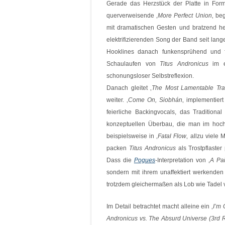
Gerade das Herzstück der Platte in Form
querverweisende ‚
More Perfect Union
‚ be
mit dramatischen Gesten und bratzend he
elektrifizierenden Song der Band seit lang
Hooklines danach funkensprühend und f
Schaulaufen von
Titus Andronicus
im ei
schonungsloser Selbstreflexion.
Danach gleitet ‚
The Most Lamentable Tr
weiter. ‚
Come On, Siobhán
‚ implementier
feierliche Backingvocals, das Traditional 
konzeptuellen Überbau, die man im hoc
beispielsweise in ‚
Fatal Flow
‚ allzu viele
packen
Titus Andronicus
als Trostpflaster
Dass die
Pogues
-Interpretation von ‚
A Pa
sondern mit ihrem unaffektiert werkenden
trotzdem gleichermaßen als Lob wie Tadel 
Im Detail betrachtet macht alleine ein ‚
I’m 
Andronicus vs. The Absurd Universe (3rd