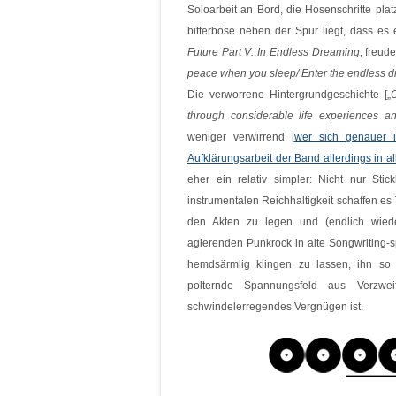
Soloarbeit an Bord, die Hosenschritte plat
bitterböse neben der Spur liegt, dass es
Future Part V: In Endless Dreaming
‚ freud
peace when you sleep/
Enter the endless d
Die verworrene Hintergrundgeschichte [„
through considerable life experiences 
weniger verwirrend [
wer sich genauer i
Aufklärungsarbeit der Band allerdings in all
eher ein relativ simpler: Nicht nur St
instrumentalen Reichhaltigkeit schaffen es
den Akten zu legen und (endlich wiede
agierenden Punkrock in alte Songwriting-s
hemdsärmlig klingen zu lassen, ihn so
polternde Spannungsfeld aus Verzw
schwindelerregendes Vergnügen ist.