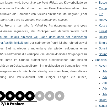
zen lassen wird, bevor ‚
Into the Void (Filler)
‚ als Klavierballade so
Best o
 eine wahre Freude ist, und das besoffene Akkordeondelirium ‚
No
Compi
entrunken die Dämonen von Stickles ein für alle Mal begräbt: „
Yr at
EP
ream/ And it will be you and me/ Beneath the leaves
„.
Heavy
Our Hero, a man who is visited by his doppelganger and goes
Kurzr
and dream sequences
„] der Rockoper wird dadurch freilich nicht
Livea
n die Details einlesen will, kann dass dank der akribischen
Reiss
er Ausführlichkeit tun
], der springende Punkt ist aber ohnedies viel
Singl
ickles Bart ist wieder dran, entlang der wieder aufgenommenen
Sonst
Titus Andronicus
die verkopfte Pseudodirektheit des Vorgängers zu
Sound
r), ihren im Grunde prätentiösen aufgeblasenen und blasiert
Specials
phären zurückzukatapultieren, ihn gleichzeitig so bombastisch wie
Adven
 megalomanisch wie bodenständig auszuleuchten, dass dieses
Adv
eiflung und
Intellektualität
trotz einiger Längen ein reines,
Adv
Adv
Adv
Adv
Down
Schal