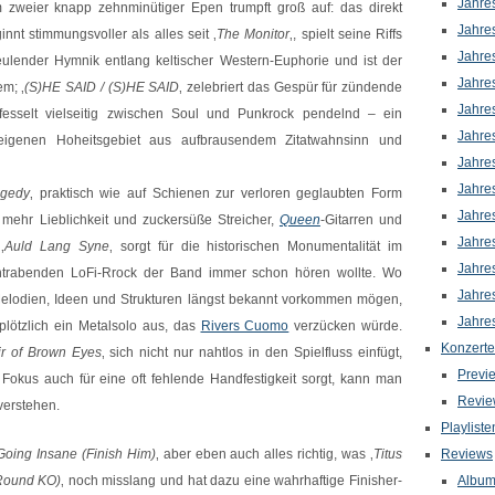
Jahre
 zweier knapp zehnminütiger Epen trumpft groß auf: das direkt
Jahre
ginnt stimmungsvoller als alles seit ‚
The Monitor
‚, spielt seine Riffs
Jahre
ulender Hymnik entlang keltischer Western-Euphorie und ist der
Jahre
em; ‚
(S)HE SAID / (S)HE SAID
‚ zelebriert das Gespür für zündende
Jahre
esselt vielseitig zwischen Soul und Punkrock pendelnd – ein
Jahre
genen Hoheitsgebiet aus aufbrausendem Zitatwahnsinn und
Jahre
Jahre
agedy
‚ praktisch wie auf Schienen zur verloren geglaubten Form
Jahre
t mehr Lieblichkeit und zuckersüße Streicher,
Queen
-Gitarren und
Jahre
‚
Auld Lang Syne
‚ sorgt für die historischen Monumentalität im
Jahre
htrabenden LoFi-Rrock der Band immer schon hören wollte. Wo
Jahre
 Melodien, Ideen und Strukturen längst bekannt vorkommen mögen,
Jahre
 plötzlich ein Metalsolo aus, das
Rivers Cuomo
verzücken würde.
Konzerte
ir of Brown Eyes
‚ sich nicht nur nahtlos in den Spielfluss einfügt,
Previ
 Fokus auch für eine oft fehlende Handfestigkeit sorgt, kann man
Revie
verstehen.
Playliste
Going Insane (Finish Him)
‚ aber eben auch alles richtig, was ‚
Titus
Reviews
 Round KO)
‚ noch misslang und hat dazu eine wahrhaftige Finisher-
Albu