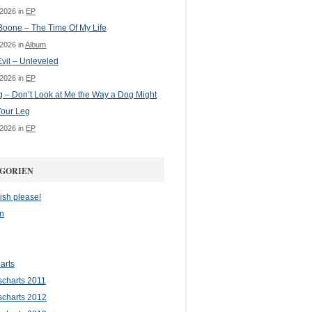
 2026 in
EP
oone – The Time Of My Life
 2026 in
Album
vil – Unleveled
 2026 in
EP
g – Don’t Look at Me the Way a Dog Might
Your Leg
 2026 in
EP
GORIEN
ish please!
n
arts
scharts 2011
scharts 2012