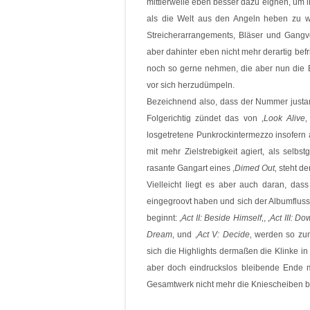
mittlerweile eben besser dazu eignen, um i
als die Welt aus den Angeln heben zu wol
Streicherarrangements, Bläser und Gang
aber dahinter eben nicht mehr derartig bef
noch so gerne nehmen, die aber nun die B
vor sich herzudümpeln.
Bezeichnend also, dass der Nummer justam
Folgerichtig zündet das von ‚
Look Alive
‚
losgetretene Punkrockintermezzo insofern au
mit mehr Zielstrebigkeit agiert, als selbs
rasante Gangart eines ‚
Dimed Out
‚ steht d
Vielleicht liegt es aber auch daran, das
eingegroovt haben und sich der Albumfluss
beginnt: ‚
Act II: Beside Himself
‚, ‚
Act III: D
Dream
‚ und ‚
Act V: Decide
‚ werden so zum
sich die Highlights dermaßen die Klinke i
aber doch eindruckslos bleibende Ende m
Gesamtwerk nicht mehr die Kniescheiben 