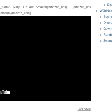
Dis
“_blank“ ]Vinyl LP auf Amazon[/amazon_link] | [amazon_link
Wühlkist
Amazon[/amazon_link] |
Buchkr
Diver
Gewin
Randn
Zwang
Print article