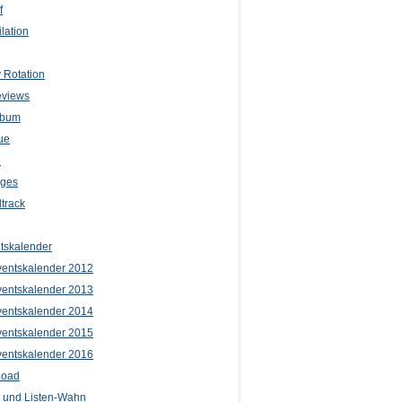
f
lation
 Rotation
eviews
lbum
ue
e
iges
track
tskalender
entskalender 2012
entskalender 2013
entskalender 2014
entskalender 2015
entskalender 2016
load
l und Listen-Wahn