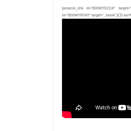
[amazon_link id=“B00WY8J11K“ target=
id=“B00WY8IYAY“ target=“_blank“ ]CD auf 