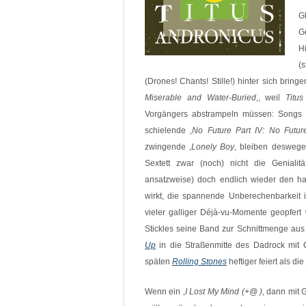
G
G
H
(
(Drones! Chants! Stille!) hinter sich brin
Miserable and Water-Buried
‚, weil
Titus
Vorgängers abstrampeln müssen: Songs w
schielende ‚
No Future Part IV: No Futur
zwingende ‚
Lonely Boy
‚ bleiben deswegen
Sextett zwar (noch) nicht die Geniali
ansatzweise) doch endlich wieder den ha
wirkt, die spannende Unberechenbarkeit
vieler galliger
Déjà-vu
-Momente geopfert w
Stickles seine Band zur Schnittmenge au
Up
in die Straßenmitte des Dadrock mit O
späten
Rolling Stones
heftiger feiert als di
Wenn ein ‚
I Lost My Mind (+@ )
‚ dann mit 