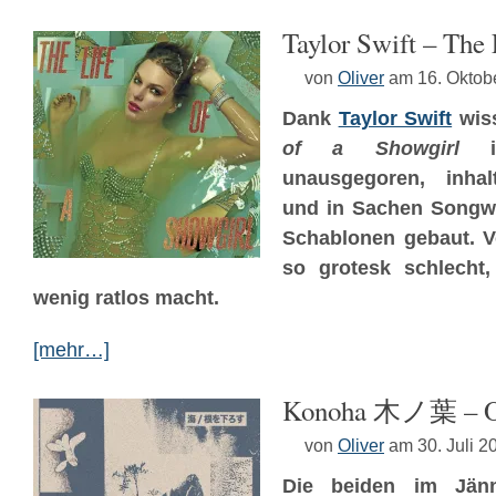
Taylor Swift – The 
von
Oliver
am 16. Oktob
Dank
Taylor Swift
wis
of a Showgirl
is
unausgegoren, inhalt
und in Sachen Songwri
Schablonen gebaut. Vo
so grotesk schlecht
wenig ratlos macht.
[mehr…]
Konoha 木ノ葉 – Oc
von
Oliver
am 30. Juli 2
Die beiden im Jän