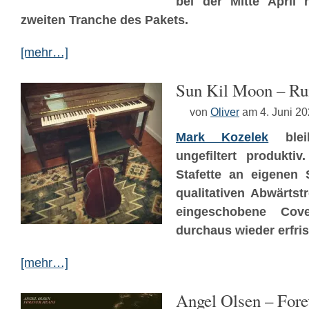
bei der Mitte April 
zweiten Tranche des Pakets.
[mehr…]
Sun Kil Moon – Ru
von
Oliver
am 4. Juni 2
Mark Kozelek
bleib
ungefiltert produkti
Stafette an eigenen 
qualitativen Abwärtst
eingeschobene Co
durchaus wieder erfri
[mehr…]
Angel Olsen – For