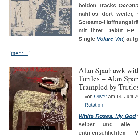
beiden Tracks
Ocean
nahtlos dort weiter, 
Screamo-Hoffnungstr
mit ihrer Debüt E
Single
Volare Via
) auf
[mehr…]
Alan Sparhawk wit
Turtles – Alan Spa
Trampled by Turtle
von
Oliver
am 14. Juni 
Rotation
White Roses, My God
selbst und alle 
entmenschlichten Ve