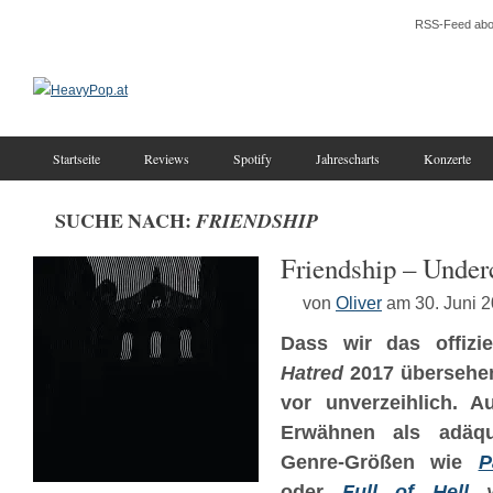
RSS-Feed abo
Startseite
Reviews
Spotify
Jahrescharts
Konzerte
SUCHE NACH:
FRIENDSHIP
Friendship – Under
von
Oliver
am 30. Juni 
Dass wir das offizi
Hatred
2017 übersehen
vor unverzeihlich. 
Erwähnen als adäqu
Genre-Größen wie
P
oder
Full of Hell
wa