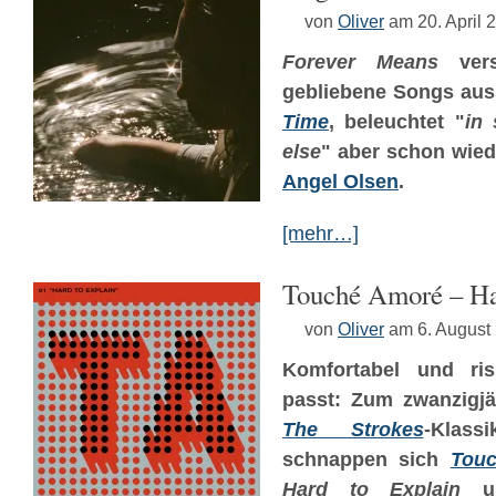
von
Oliver
am 20. April 
Forever Means
vers
gebliebene Songs aus
Time
, beleuchtet "
in
else
" aber schon wied
Angel Olsen
.
[mehr…]
Touché Amoré – Ha
von
Oliver
am 6. August
Komfortabel und ris
passt: Zum zwanzigjä
The Strokes
-Klas
schnappen sich
Tou
Hard to Explain
u