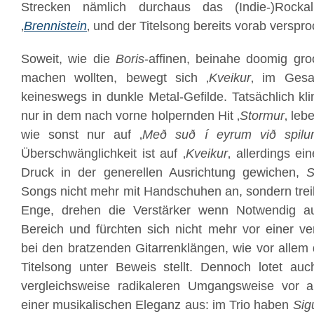
Strecken nämlich durchaus das (Indie-)Rock
‚
Brennistein
‚ und der Titelsong bereits vorab verspr
Soweit, wie die
Boris
-affinen, beinahe doomig gr
machen wollten, bewegt sich ‚
Kveikur
‚ im Gesa
keineswegs in dunkle Metal-Gefilde. Tatsächlich kli
nur in dem nach vorne holpernden Hit ‚
Stormur
‚ leb
wie sonst nur auf ‚
Með suð í eyrum við spilu
Überschwänglichkeit ist auf ‚
Kveikur
‚ allerdings e
Druck in der generellen Ausrichtung gewichen,
S
Songs nicht mehr mit Handschuhen an, sondern treib
Enge, drehen die Verstärker wenn Notwendig a
Bereich und fürchten sich nicht mehr vor einer v
bei den bratzenden Gitarrenklängen, wie vor allem
Titelsong unter Beweis stellt. Dennoch lotet auc
vergleichsweise radikaleren Umgangsweise vor a
einer musikalischen Eleganz aus: im Trio haben
Sig