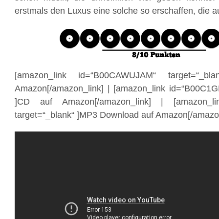
erstmals den Luxus eine solche so erschaffen, die a
[amazon_link id=“B00CAWUJAM“ target=“_bl
Amazon[/amazon_link] | [amazon_link id=“B00C1G
]CD auf Amazon[/amazon_link] | [amazon_li
target=“_blank“ ]MP3 Download auf Amazon[/amazon