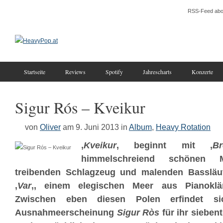
RSS-Feed abo
Startseite
Reviews
Spotify
Jahrescharts
Konzerte
Sigur Rós – Kveikur
von
Oliver
am 9. Juni 2013
in
Album
,
Heavy Rotation
‚
Kveikur
‚ beginnt mit ‚
Br
himmelschreiend schönen
treibenden Schlagzeug und malenden Bassläu
‚
Var
‚, einem elegischen Meer aus Pianok
Zwischen eben diesen Polen erfindet sic
Ausnahmeerscheinung
Sigur Ròs
für ihr sieben