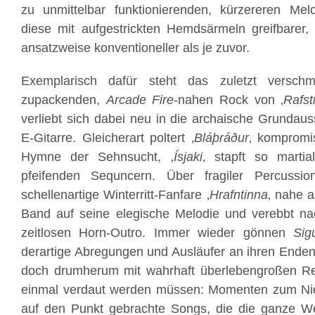
zu unmittelbar funktionierenden, kürzereren Melo
diese mit aufgestrickten Hemdsärmeln greifbarer,
ansatzweise konventioneller als je zuvor.
Exemplarisch dafür steht das zuletzt versch
zupackenden,
Arcade Fire
-nahen Rock von ‚
Rafs
verliebt sich dabei neu in die archaische Grundau
E-Gitarre. Gleicherart poltert ‚
Bláþráður
‚ kompromi
Hymne der Sehnsucht, ‚
Ísjaki
‚ stapft so marti
pfeifenden Sequncern. Über fragiler Percussi
schellenartige Winterritt-Fanfare ‚
Hrafntinna
‚ nahe 
Band auf seine elegische Melodie und verebbt n
zeitlosen Horn-Outro. Immer wieder gönnen
Sig
derartige Abregungen und Ausläufer an ihren Enden,
doch drumherum mit wahrhaft überlebengroßen Refr
einmal verdaut werden müssen: Momenten zum Ni
auf den Punkt gebrachte Songs, die die ganze 