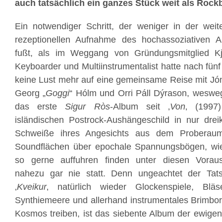
auch tatsächlich ein ganzes Stück weit als Rock
Ein notwendiger Schritt, der weniger in der weit
rezeptionellen Aufnahme des hochassoziativen 
fußt, als im Weggang von Gründungsmitglied Kj
Keyboarder und Multiinstrumentalist hatte nach fün
keine Lust mehr auf eine gemeinsame Reise mit Jón
Georg „
Goggi
“ Hólm und Orri Páll Dýrason, weswe
das erste
Sigur Ròs
-Album seit ‚
Von
‚ (1997)
isländischen Postrock-Aushängeschild in nur drei
Schweiße ihres Angesichts aus dem Proberaum
Soundflächen über epochale Spannungsbögen, wi
so gerne auffuhren finden unter diesen Vora
nahezu gar nie statt. Denn ungeachtet der Tat
‚
Kveikur
‚ natürlich wieder Glockenspiele, Bläs
Synthiemeere und allerhand instrumentales Brimbo
Kosmos treiben, ist das siebente Album der ewigen 