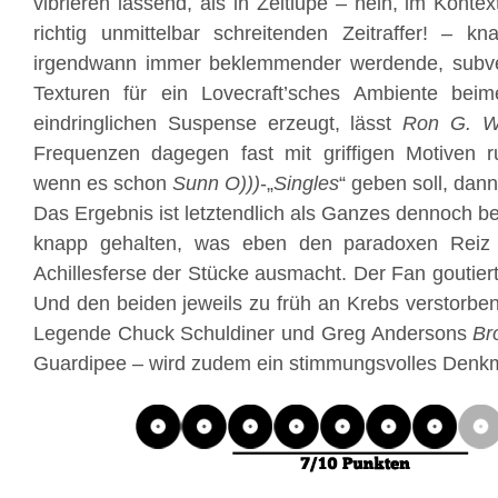
vibrieren lassend, als in Zeitlupe – nein, im Konte
richtig unmittelbar schreitenden Zeitraffer! – k
irgendwann immer beklemmender werdende, subver
Texturen für ein Lovecraft’sches Ambiente bei
eindringlichen Suspense erzeugt, lässt
Ron G. Wa
Frequenzen dagegen fast mit griffigen Motiven r
wenn es schon
Sunn O)))
-„
Singles
“ geben soll, dan
Das Ergebnis ist letztendlich als Ganzes dennoch be
knapp gehalten, was eben den paradoxen Reiz
Achillesferse der Stücke ausmacht. Der Fan goutiert
Und den beiden jeweils zu früh an Krebs verstorb
Legende Chuck Schuldiner und Greg Andersons
Br
Guardipee – wird zudem ein stimmungsvolles Denkm