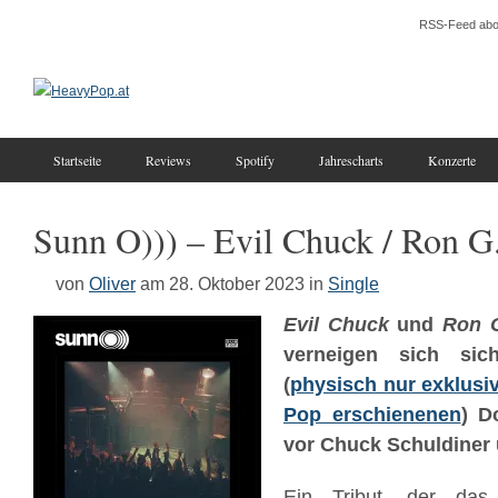
RSS-Feed abo
Startseite
Reviews
Spotify
Jahrescharts
Konzerte
Sunn O))) – Evil Chuck​ / ​Ron G
von
Oliver
am 28. Oktober 2023
in
Single
Evil Chuck
und
Ron G
verneigen sich sic
(
physisch nur exklusiv
Pop erschienenen
) D
vor Chuck Schuldiner
Ein Tribut, der da