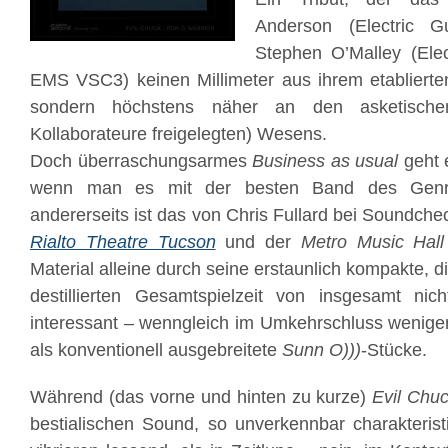
Anderson (Electric Gu
Stephen O’Malley (Elect
EMS VSC3) keinen Millimeter aus ihrem etablierten
sondern höchstens näher an den asketische
Kollaborateure freigelegten) Wesens.
Doch überraschungsarmes
Business as usual
geht e
wenn man es mit der besten Band des Genr
andererseits ist das von Chris Fullard bei Soundch
Rialto Theatre Tucson
und der
Metro Music Hal
Material alleine durch seine erstaunlich kompakte, d
destillierten Gesamtspielzeit von insgesamt ni
interessant – wenngleich im Umkehrschluss weniger
als konventionell ausgebreitete
Sunn O)))
-Stücke.
Während (das vorne und hinten zu kurze)
Evil Chu
bestialischen Sound, so unverkennbar charakteri