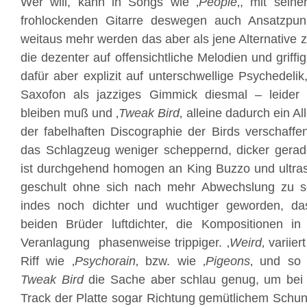
Wer will, kann in Songs wie ‚
People
‚, mit sein
frohlockenden Gitarre deswegen auch Ansatzpun
weitaus mehr werden das aber als jene Alternative 
die dezenter auf offensichtliche Melodien und griffi
dafür aber explizit auf unterschwellige Psychedelik
Saxofon als jazziges Gimmick diesmal – leider
bleiben muß und ‚
Tweak Bird
‚ alleine dadurch ein A
der fabelhaften Discographie der Birds verschaffen
das Schlagzeug weniger scheppernd, dicker gerade
ist durchgehend homogen an King Buzzo und ultr
geschult ohne sich nach mehr Abwechslung zu s
indes noch dichter und wuchtiger geworden, d
beiden Brüder luftdichter, die Kompositionen i
Veranlagung phasenweise trippiger. ‚
Weird
‚ variie
Riff wie ‚
Psychorain
‚ bzw. wie ‚
Pigeons
‚ und so 
Tweak Bird
die Sache aber schlau genug, um bei l
Track der Platte sogar Richtung gemütlichem Schun