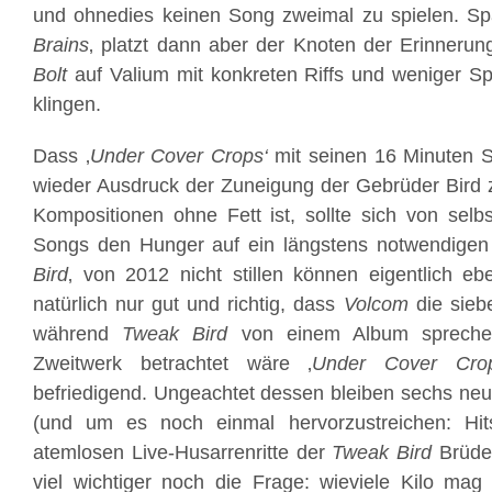
und ohnedies keinen Song zweimal zu spielen. Spä
Brains
‚ platzt dann aber der Knoten der Erinneru
Bolt
auf Valium mit konkreten Riffs und weniger Spe
klingen.
Dass ‚
Under Cover Crops‘
mit seinen 16 Minuten Sp
wieder Ausdruck der Zuneigung der Gebrüder Bird 
Kompositionen ohne Fett ist, sollte sich von selb
Songs den Hunger auf ein längstens notwendigen 
Bird
‚ von 2012 nicht stillen können eigentlich eb
natürlich nur gut und richtig, dass
Volcom
die sieb
während
Tweak Bird
von einem Album sprechen:
Zweitwerk betrachtet wäre ‚
Under Cover Cro
befriedigend. Ungeachtet dessen bleiben sechs neue
(und um es noch einmal hervorzustreichen: Hits,
atemlosen Live-Husarrenritte der
Tweak Bird
Brüder
viel wichtiger noch die Frage: wieviele Kilo mag