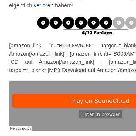
eigentlich
verloren
haben?
[amazon_link id=“B0098W6J56″ target=“_bl
Amazon[/amazon_link] | [amazon_link id=“B009AM
]CD auf Amazon[/amazon_link] | [amazon_li
target=“_blank“ ]MP3 Download auf Amazon[/amazon