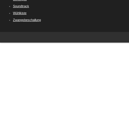
Soundtrack
Wühlkiste
Zwangsbeschallung