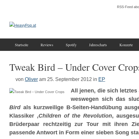
RSS-Feed abo
Startseite
Reviews
Spotify
Jahrescharts
Konzerte
Tweak Bird – Under Cover Crop
von
Oliver
am 25. September 2012
in
EP
All jenen, die sich letzte
weswegen sich das sl
Bird
als kurzweilige B-Seiten-Handübung aus
Klassiker ‚
Children of the Revolution
‚ ausgesu
Brüderpaar rechtzeitig zur Tour mit ihren Z
passende Antwort in Form einer sieben Song sta