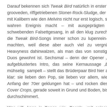
Darauf bekennen sich
Tweak Bird
natürlich in erste
grooveden, riffgetriebenen Stoner-Rock-Sludge, de
mit Kalibern wie den
Melvins
nicht nur erst logisch
wahren Ereignis macht – mit ausgeprägten 
schwebenden Falsettgesang, in all den klug zurech
die
Tweak Bird
-Songs immer schon zu lupenrein-
machten, weil diese aber auch viel zu vergn
Heavyness dahinwalzen, als man das von sonstig
Duos gewohnt ist. Sechsmal – denn der Opener ‚
aufgeblustertes Intro, das seine Kernaussage ‚
mühselig sampelt – stellt das Brüderpaar Bird hier
klar: sie lieben den Pop, sie lieben vor allem, w
Anfang der 70er geklungen hat – und rocken dies
Cover Crops
‚ gerade soweit in Grund und Boden, bis
durchschimmert.