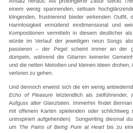
Ansatz heraus. Als prolongierte Zäsur steckt
The
einem wenig spannenden, seltsam hochglänzen
klingenden, frustrierend bieder wirkenden Outfit, 
Harmlosigkeit ermüdend eindimensional und weich
Kompositionen vermitteln in diesem deutlicher als
würde im Verlauf der jeweiligen neun Songs abso
passieren – der Pegel scheint immer an der g
dümpeln, während die Gitarren keinerlei Gemeinh
und die netten Melodien und kleinen Ideen drohen, 
verloren zu gehen.
Und dennoch erweist sich die ein wenig anbiedernd
Echo of Pleasure
letztendlich als zielführender, 
Aufguss alter Glanztaten. Immerhin findet Berman
mit offenem Karten spielenden oder schlichtweg s
uninspiriert aufgehenden) Songwriting diesmal dur
um
The Pains of Being Pure at Heart
bis zu ein