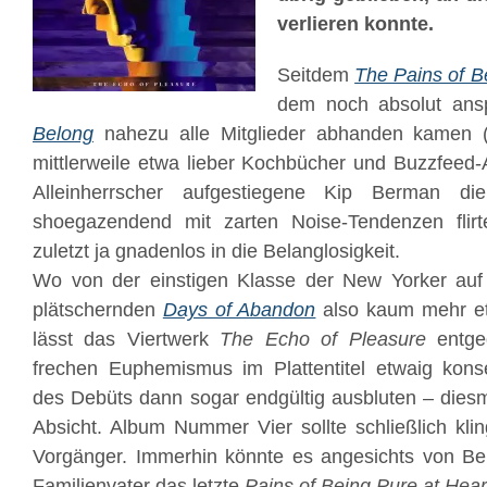
verlieren konnte.
Seitdem
The Pains of B
dem noch absolut ans
Belong
nahezu alle Mitglieder abhanden kamen 
mittlerweile etwa lieber Kochbücher und Buzzfeed-Ar
Alleinherrscher aufgestiegene Kip Berman di
shoegazendend mit zarten Noise-Tendenzen fli
zuletzt ja gnadenlos in die Belanglosigkeit.
Wo von der einstigen Klasse der New Yorker auf 
plätschernden
Days of Abandon
also kaum mehr et
lässt das Viertwerk
The Echo of Pleasure
entgeg
frechen Euphemismus im Plattentitel etwaig konse
des Debüts dann sogar endgültig ausbluten – diesma
Absicht. Album Nummer Vier sollte schließlich klin
Vorgänger. Immerhin könnte es angesichts von Be
Familienvater das letzte
Pains of Being Pure at Hear