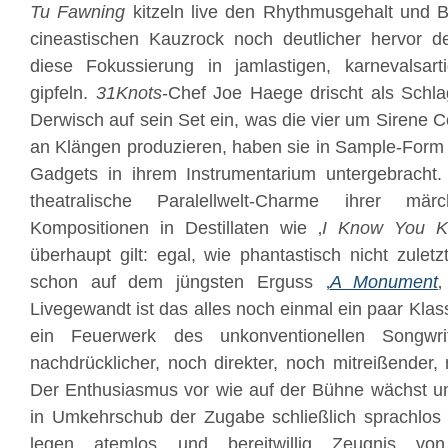
Tu Fawning
kitzeln live den Rhythmusgehalt und B
cineastischen Kauzrock noch deutlicher hervor de
diese Fokussierung in jamlastigen, karnevalsar
gipfeln.
31Knots
-Chef Joe Haege drischt als Schla
Derwisch auf sein Set ein, was die vier um Sirene C
an Klängen produzieren, haben sie in Sample-Form a
Gadgets in ihrem Instrumentarium untergebracht. 
theatralische Paralellwelt-Charme ihrer märc
Kompositionen in Destillaten wie ‚
I Know You 
überhaupt gilt: egal, wie phantastisch nicht zuletz
schon auf dem jüngsten Erguss ‚
A Monument
‚
Livegewandt ist das alles noch einmal ein paar Kla
ein Feuerwerk des unkonventionellen Songwr
nachdrücklicher, noch direkter, noch mitreißender,
Der Enthusiasmus vor wie auf der Bühne wächst un
in Umkehrschub der Zugabe schließlich sprachlo
legen atemlos und bereitwillig Zeugnis vo