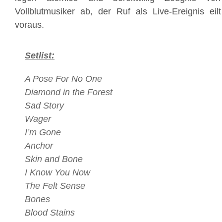
Vollblutmusiker ab, der Ruf als Live-Ereignis eil
voraus.
Setlist:
A Pose For No One
Diamond in the Forest
Sad Story
Wager
I’m Gone
Anchor
Skin and Bone
I Know You Now
The Felt Sense
Bones
Blood Stains