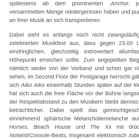
spätestens ab dem prominenten ‚
Anchor
‚ j
versammelten Menge niedergerissen haben und pu
an ihrer Musik an sich transportieren.
Dabei sieht es anfangs noch nicht zwangsläufi
zelebrierten Musikfest aus, dass gegen 23.00 U
eindringlichen, gleichzeitig extrovertiert allum
Höhepunkt erreichen sollte. Zum angepeilten Be
nämlich weder von der Vorband und schon gar n
sehen, im Second Floor der Postgarage herrscht gäh
sich
Aiko
Aiko
eineinhalb Stunden später auf der kl
hat sich auch die freie Fläche vor der Bühne langs
der Respektabstand zu den Musikern bleibt dennoc
beträchtlicher. Dabei spielt das gemischtgesc
einnehmend sphärische Melancholiemelanche a
Horses
,
Beach House
und
The Xx
mit drü
Notwist
/
Console
-Beats, insgesamt elektronisch zube