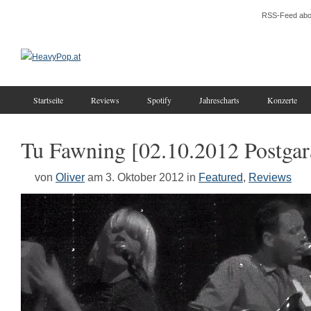
RSS-Feed abo
Startseite
Reviews
Spotify
Jahrescharts
Konzerte
Tu Fawning [02.10.2012 Postgar
von
Oliver
am 3. Oktober 2012
in
Featured
,
Reviews