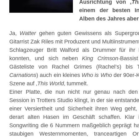
Ausrichtung von ‚
Th
einem der besten Ins
Alben des Jahres aber
Ja,
Watter
gehen guten Gewissens als Supergro
Gitarrist Zak Riles mit Produzent und Multiinstrumental
Schlagzeuger Britt Walford als Drummer für ihr
konnten, und sich neben
King Crimson-
Bassis
Gästeliste von Rachel Grimes (Rachel’s) bis
Carnations
) auch ein kleines
Who is Who
der 90er-
Szene auf ‚
This World
‚ tummelt.
Einer Platte, die nun nicht nur genau nach den
Session in Trotters Studio klingt, in der sie entstand
einer Versiertheit und Sicherheit ihren Weg geht, 
derart alten Hasen im Geschäft schaffen. Klar i
Songwriting die 6 Nummern maßgeblich geprägt ha
staubigen Westernmomenten, tranceartigen Ori