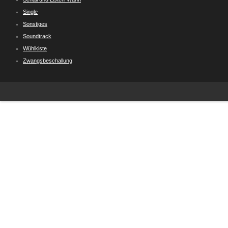
Single
Sonstiges
Soundtrack
Wühlkiste
Zwangsbeschallung