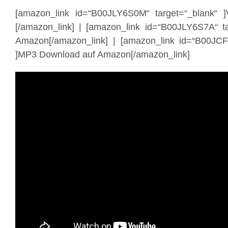
[amazon_link id=“B00JLY6S0M“ target=“_blank“ 
[/amazon_link] | [amazon_link id=“B00JLY6S7A“ ta
Amazon[/amazon_link] | [amazon_link id=“B00JCF
]MP3 Download auf Amazon[/amazon_link]