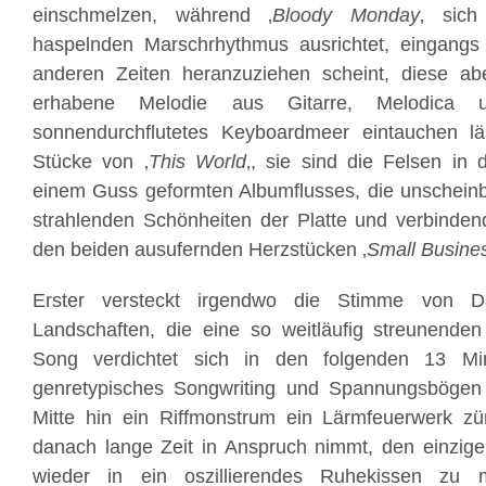
einschmelzen, während ‚
Bloody Monday
‚ sich
haspelnden Marschrhythmus ausrichtet, eingang
anderen Zeiten heranzuziehen scheint, diese abe
erhabene Melodie aus Gitarre, Melodica 
sonnendurchflutetes Keyboardmeer eintauchen l
Stücke von ‚
This World
‚, sie sind die Felsen in
einem Guss geformten Albumflusses, die unscheinb
strahlenden Schönheiten der Platte und verbinde
den beiden ausufernden Herzstücken ‚
Small Busine
Erster versteckt irgendwo die Stimme von
D
Landschaften, die eine so
weitläufig streunenden
Song verdichtet sich in den folgenden 13 Mi
genretypisches Songwriting und Spannungsbögen 
Mitte hin ein Riffmonstrum ein Lärmfeuerwerk zü
danach lange Zeit in Anspruch nimmt, den einzige
wieder in ein oszillierendes Ruhekissen zu me