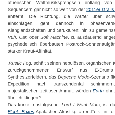
ätherischen Weltmusiksprengseln entlang vo
Sequencern
gar nicht so weit von der
2011er-Grails
entfernt. Die Richtung, die
Watter
über schw
einschlagen, geht dennoch in phasenvers
Klanglandschaften und Strukturen: hin zu gemein
Vuh, Can
oder
Soft Machine
, zu ausdauernd ange
psychedelisch überbauten Postrock-Sonnenaufgä
starker Kraut-Affinität.
‚
Rustic Fog
‚ schält seinen nebulösen, organischen 
zurückgenommenen Entwurf aus E-Drums
Synthesizerfeldern,
das Depeche Mode
-Szenario fl
Expedition nach transzendental schimmer
majestätischer, zeitloser Anmut: würden
Earth
ohne
ähnlich klingen?
Das kurze, nostalgische ‚
Lord I Want More
‚ ist d
Fleet Foxes
-Apalachen-Akustikgitarren-Folk in 