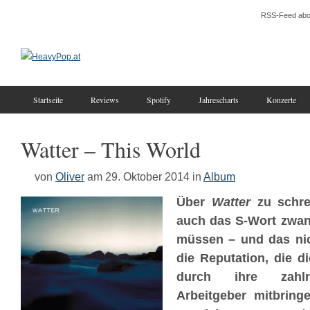
RSS-Feed abo
Startseite
Reviews
Spotify
Jahrescharts
Konzerte
Watter – This World
von
Oliver
am 29. Oktober 2014
in
Album
Über
Watter
zu schrei
auch das S-Wort zwan
müssen – und das nic
die Reputation, die di
durch ihre zahlr
Arbeitgeber mitbringe