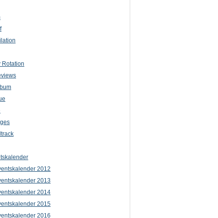
m
f
lation
 Rotation
eviews
lbum
ue
e
iges
track
tskalender
entskalender 2012
entskalender 2013
entskalender 2014
entskalender 2015
entskalender 2016