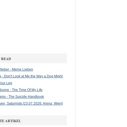
 READ
ieber - Meine Lieben
g - Don't Look at Me the Way a Dog Might
Your Leg
oone - The Time Of My Life
ams - The Suicide Handbook
en, Saturnists [23.07.2026: Arena, Wien]
TE ARTIKEL