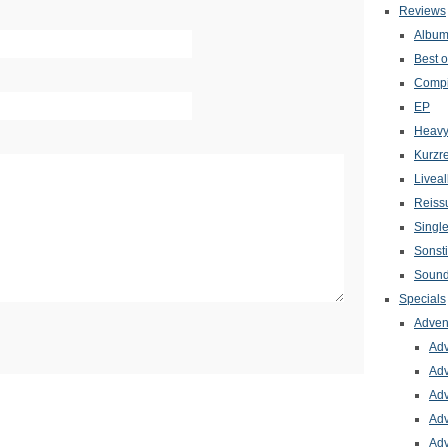
Reviews
Albu
Best o
Compi
EP
Heavy
Kurzr
Livea
Reiss
Singl
Sonst
Sound
Specials
Adven
Adv
Adv
Adv
Adv
Adv