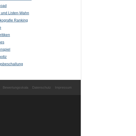
load
l und Listen-Wahn
kografie Ranking
e
itiken
ses
nspiel
otiz
sbeschallung
Bewertungsskala
Datenschutz
Impressum