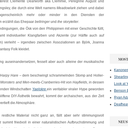
nterest Clémente Dearworth aka Clémmie, Peregrine August und
ingsley, die durch eine Welt namens
Meadowlark
ziehen und dabei
ugenscheinlich mehr oder minder in den Diensten der
n erzählt das Ehepaar
bellringer
und
the storyteller
.
ingungen, die Ósk von den Philippinen mit einer Geschichte füllt,
mt individueller Klangfarben und Akzente (zur Hälfte auch auf
gen) verleiht – irgendwo zwischen Assoziationen an Björk, Joanna
ntasy Folk kleidet.
MOST
ing auseinandersetzen, fesselt aber auch alleine der musikalische
Kanonenf
i
Harpy Hare
– dem beschwingt schrammelnden Stomp and Holler-
Shearlin
 Monsters and Men
-meets-
Cranberries
-Hit von
Hayfields
, in dessen
Look at 
benden Windschatten
Yaelokre
ein veritabler viraler Hype geworden
Benson B
liffene DIY-Ästhetik bewahrt, kommt der archaischen, aus der Zeit
Ryan Ad
ertieft die Atmosphäre.
Deafheav
stliche Material nicht ganz an, fällt aber sehr stimmungsvoll
NEUS
t
summt friedvoll in einer naturalistischen Aufbruchstimmung und