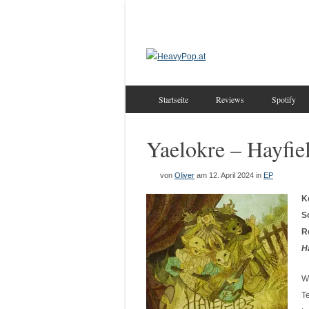
Startseite
Reviews
Spotify
Yaelokre – Hayfie
von
Oliver
am 12. April 2024
in
EP
K
S
R
H
W
T