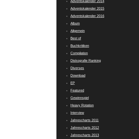
Adventskalender 2014
Adventskalender 2015
Adventskalender 2016
Album
Allgemein
Best of
Buchkritiken
Compilation
Diskografie Ranking
Diverses
Download
EP
Featured
Gewinnspiel
Heavy Rotation
Interview
Jahrescharts 2011
Jahrescharts 2012
Jahrescharts 2013