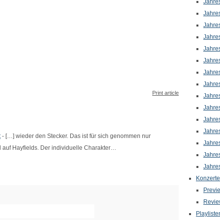
Jahre
Jahre
Jahre
Jahre
Jahre
Jahre
Jahre
Jahre
Print article
Jahre
Jahre
Jahre
Jahre
t
- […] wieder den Stecker. Das ist für sich genommen nur
Jahre
 auf Hayfields. Der individuelle Charakter…
Jahre
Jahre
Konzerte
Previ
Revie
Playliste