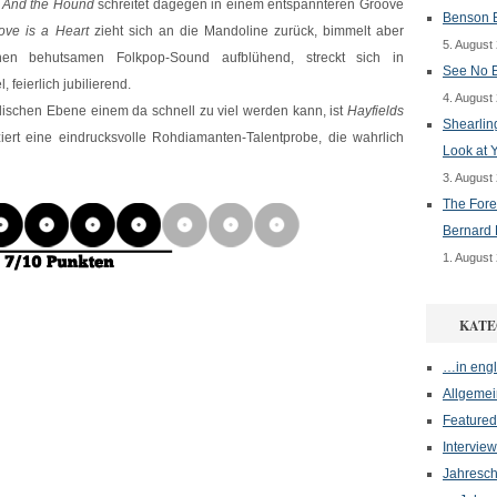
.
And the Hound
schreitet dagegen in einem entspannteren Groove
Benson B
ove is a Heart
zieht sich an die Mandoline zurück, bimmelt aber
5. August
inen behutsamen Folkpop-Sound aufblühend, streckt sich in
See No E
feierlich jubilierend.
4. August
lischen Ebene einem da schnell zu viel werden kann, ist
Hayfields
Shearlin
ert eine eindrucksvolle Rohdiamanten-Talentprobe, die wahrlich
Look at 
3. August
The Fore
Bernard 
1. August
KATE
…in engl
Allgemei
Featured
Interview
Jahresch