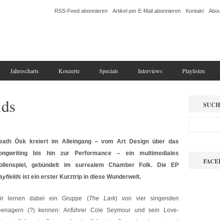
RSS-Feed abonnieren
Artikel per E-Mail abonnieren
Kontakt
Abou
Jahrescharts
Konzerte
Specials
Interviews
Playlisten
lds
SUCH
eath Ósk kreiert im Alleingang – vom Art Design über das
ongwriting bis hin zur Performance – ein multimediales
FACE
ollenspiel, gebündelt im surrealem Chamber Folk. Die EP
ayfields
ist ein erster Kurztrip in diese Wunderwelt.
ir lernen dabei ein Gruppe (
The Lark
) von vier singenden
eenagern (?) kennen: Anführer Cole Seymour und sein Love-