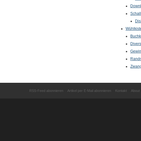
Down
Schal
Dis
Wühlkist
Buchkr
Diver
Gewin
Randn
Zwang
RSS-Feed abonnieren
Artikel per E-Mail abonnieren
Kontakt
About