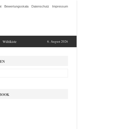
t
Bewertungsskala
Datenschutz
Impressum
Wühlkiste
6. August 2026
EN
BOOK