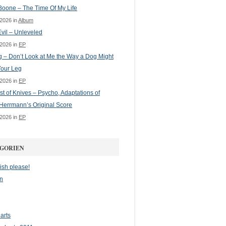
oone – The Time Of My Life
 2026 in
Album
vil – Unleveled
 2026 in
EP
g – Don’t Look at Me the Way a Dog Might
Your Leg
 2026 in
EP
st of Knives – Psycho, Adaptations of
Herrmann’s Original Score
 2026 in
EP
GORIEN
ish please!
n
arts