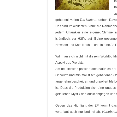
I
K
a
geheimnisvollen
The Harkers
stehen. Davo
Das sind im weitesten Sinne die Rahmenbed
jedem Charakter eine eigene, Stimme sa
isländisch, zur Hälfte auf filipino gesun
Newsom und Kate Nash – und in eine Art Fa
Will man sich nicht mit diesem Worldbuild
Aspekt des Projekts.
Am deutlichsten passiert dies natürlich be
Ohrwurm und minimalistisch gehaltenen
Of
angenehm bescheiden und unpoliert blei
ist. Dass die Produktion sich eine ungesch
gefallenen Mystik der Musik entgegen und v
Gegen das Highlight der EP kommt das re
veranlagt auch nur bedingt ab.
Hartebees