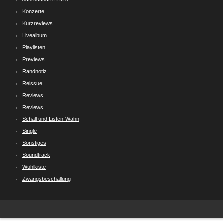
Konzerte
Kurzreviews
Livealbum
Playlisten
Previews
Randnotiz
Reissue
Reviews
Reviews
Schall und Listen-Wahn
Single
Sonstiges
Soundtrack
Wühlkiste
Zwangsbeschallung