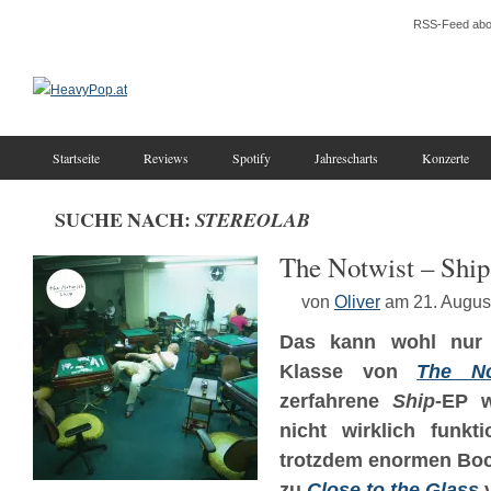
RSS-Feed abo
Startseite
Reviews
Spotify
Jahrescharts
Konzerte
SUCHE NACH:
STEREOLAB
The Notwist – Ship
von
Oliver
am 21. Augus
Das kann wohl nur 
Klasse von
The No
zerfahrene
Ship
-EP w
nicht wirklich funkt
trotzdem enormen Boc
zu
Close to the Glass
v