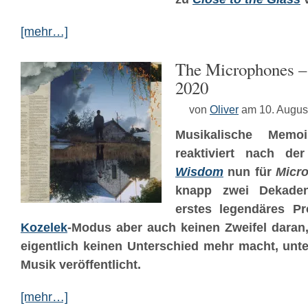
[mehr…]
The Microphones –
2020
von
Oliver
am 10. Augus
Musikalische Memo
reaktiviert nach d
Wisdom
nun für
Micr
knapp zwei Dekade
erstes legendäres Pr
Kozelek
-Modus aber auch keinen Zweifel daran,
eigentlich keinen Unterschied mehr macht, un
Musik veröffentlicht.
[mehr…]