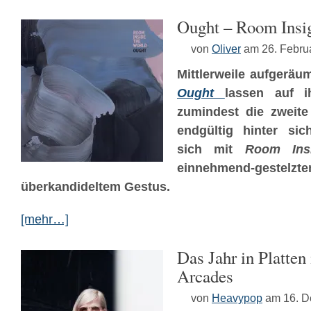
Ought – Room Insig
von
Oliver
am 26. Febru
Mittlerweile aufgeräu
Ought
lassen auf i
zumindest die zweite
endgültig hinter sic
sich mit
Room Ins
einnehmend-geste
überkandideltem Gestus.
[mehr…]
Das Jahr in Platte
Arcades
von
Heavypop
am 16. 