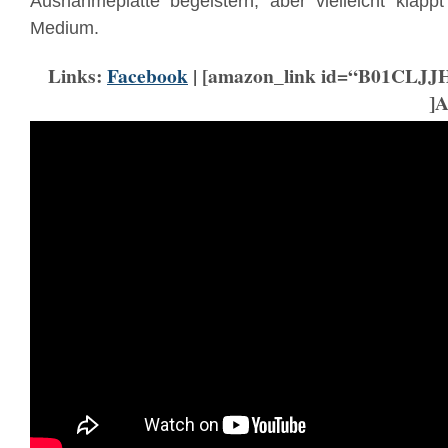
Ausnahmeplatte begeistern, aber vielleicht klapp
Medium.
Links:
Facebook
| [amazon_link id=“B01CLJJH
]