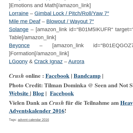
]Emotions and Math[/amazon_link]
Lorraine
–
Gimbal Lock / Pitch/Roll/Yaw 7″
Mile me Deaf
–
Blowout / Wayout 7″
Solange
– [amazon_link id=“B01M5IKUFR“ target=“_
Table[/amazon_link]
Beyonce
– [amazon_link id=“B01EQGOZ7W“
]Formation[/amazon_link]
LGoony
&
Crack Ignaz
–
Aurora
online :
Facebook
|
Bandcamp
|
Crush
Photo Credit: Tilman Dominka @ Seen and Not S
Website
|
Blog
|
Facebook
Vielen Dank an
für die Teilnahme am
Heav
Crush
Adventskalender 2016
!
Tags:
advent calendar 2016