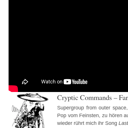
Cryptic Commands – Far
Supergroup from outer space
Pop vom Feinsten, zu hören a
wieder rührt mich ihr Song
Last