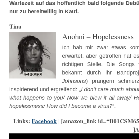
Wartezeit auf das hoffentlich bald folgende Deb
nur zu bereitwillig in Kauf.
Tina
Anohni – Hopelessness
Ich hab mir zwar etwas komp
erwartet, aber getroffen hat 
richtigen Stelle. Die Song
bekannt durch ihr Bandpro
Johnsons
) prangern schmerz
inspirierend und ergreifend: „
I don’t care much about 
what happens to you/ Now we blew it all away/ Ho
hopelessness/ How did I become a virus?
“.
Links:
Facebook
| [amazon_link id=“B01CSM65
]