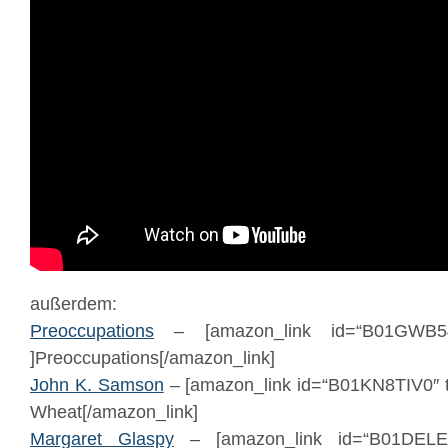
außerdem:
Preoccupations
– [amazon_link id=“B01GWB54H
]Preoccupations[/amazon_link]
John K. Samson
– [amazon_link id=“B01KN8TIV0″ t
Wheat[/amazon_link]
Margaret Glaspy
– [amazon_link id=“B01DELEF