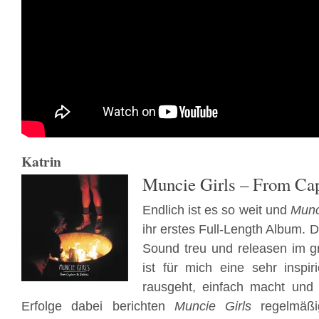
Katrin
Muncie Girls – From Cap
Endlich ist es so weit und
Munc
ihr erstes Full-Length Album. D
Sound treu und releasen im g
ist für mich eine sehr inspir
rausgeht, einfach macht und 
Erfolge dabei berichten
Muncie Girls
regelmäßi