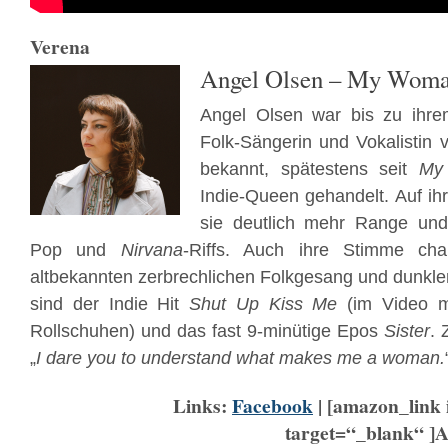
Verena
Angel Olsen – My Wom
Angel Olsen war bis zu ihre
Folk-Sängerin und Vokalistin 
bekannt, spätestens seit
My
Indie-Queen gehandelt. Auf i
sie deutlich mehr Range und
Pop und
Nirvana
-Riffs. Auch ihre Stimme ch
altbekannten zerbrechlichen Folkgesang und dunkl
sind der Indie Hit
Shut Up Kiss Me
(im Video mi
Rollschuhen) und das fast 9-minütige Epos
Sister
. 
„
I dare you to understand what makes me a woman.
Links:
Facebook
| [amazon_li
target=“_blank“ ]