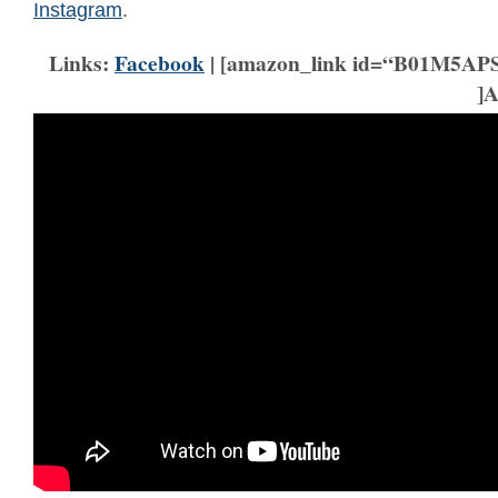
Instagram
.
Links:
Facebook
| [amazon_link id=“B01M5APS
]