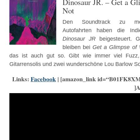
Dinosaur JR. – Get a Gl
Not
Den Soundtrack zu mei
Autofahrten haben die Ind
Dinosaur JR
beigesteuert. 
bleiben bei
Get a Glimpse of
das ist auch gut so. Gibt wie immer viel Fuzz
Gitarrensolis und zwei wunderschöne Lou Barlow S
Links:
Facebook
| [amazon_link id=“B01FK8XM
]