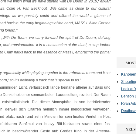
oorn we finish what we have started with De Doorn in 2019,“ erklärt
twa Colin H. Van Eeckhout. „We came as close to our cultural
eritage as we possibly could and offered the world a glance of
ed back to the early beginnings of the band, MASS I. Aline Gorsen
ld forlorn.
“
 „
With De Toorn, we carry forward the spirit of De Doorn, delving
 and transformation. It is a continuation of the ritual, a step further
 And Claw harks back to the essence of Mass I, embracing the primal
MOST
 organically while playing together in the rehearsal room and it set
Kanonenf
rn,‘ so it’s definitely a track that is special to us.
”
Shearlin
mrigen Licht, verlässt sich lange beinahe alleine auf Bass und
Look at 
e Dunkelheit einer somnambulen Lauerstellung rezitiert. Der Raum
Benson B
xistentialistisch. Die dichte Atmosphäre ist von bedrückender
Ryan Ad
ch, derweil sich Gitarren heimlich immer melodischer verweben.
Deafheav
d platzt nach rund zehn Minuten für sein finales Viertel im Post
rrückbaren Sanftmut von heavy Riff-Kaskaden sowie einer fast
NEUS
ztlich in beschwörender Geste auf: Großes Kino in der
Amenra
-