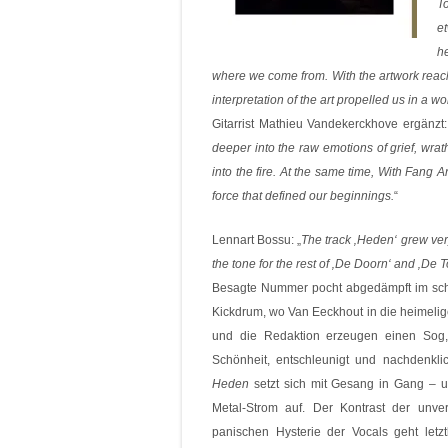
T
e
h
where we come from. With the artwork reach
interpretation of the art propelled us in a wor
Gitarrist Mathieu Vandekerckhove ergänzt:
deeper into the raw emotions of grief, wrath,
into the fire. At the same time, With Fang
force that defined our beginnings.
“
Lennart Bossu: „
The track ‚Heden‘ grew very
the tone for the rest of ‚De Doorn‘ and ‚De Too
Besagte Nummer pocht abgedämpft im schum
Kickdrum, wo Van Eeckhout in die heimelig
und die Redaktion erzeugen einen Sog, e
Schönheit, entschleunigt und nachdenkli
Heden
setzt sich mit Gesang in Gang – un
Metal-Strom auf. Der Kontrast der unve
panischen Hysterie der Vocals geht let