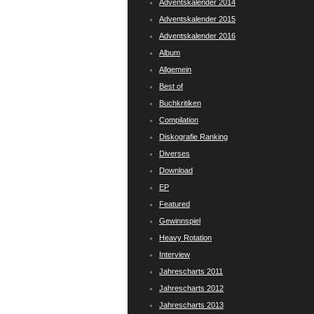
Adventskalender 2014
Adventskalender 2015
Adventskalender 2016
Album
Allgemein
Best of
Buchkritiken
Compilation
Diskografie Ranking
Diverses
Download
EP
Featured
Gewinnspiel
Heavy Rotation
Interview
Jahrescharts 2011
Jahrescharts 2012
Jahrescharts 2013