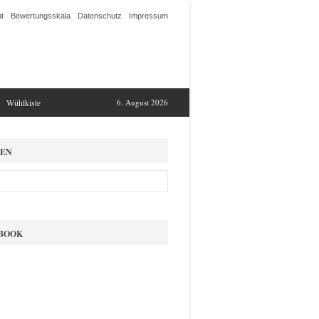
t
Bewertungsskala
Datenschutz
Impressum
Wühlkiste
6. August 2026
EN
BOOK