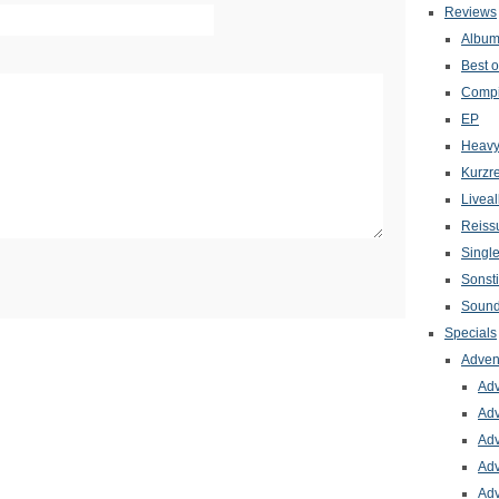
Reviews
Albu
Best o
Compi
EP
Heavy
Kurzr
Livea
Reiss
Singl
Sonst
Sound
Specials
Adven
Adv
Adv
Adv
Adv
Adv