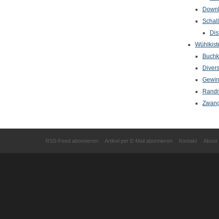
Down
Schal
Dis
Wühlkist
Buchkr
Diver
Gewin
Randn
Zwang
RSS-Feed abonnieren
Artikel per E-Mail abonnieren
Kontakt
About