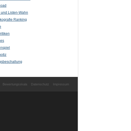
load
l und Listen-Wahn
kografie Ranking
e
itiken
ses
nspiel
otiz
sbeschallung
Bewertungsskala
Datenschutz
Impressum