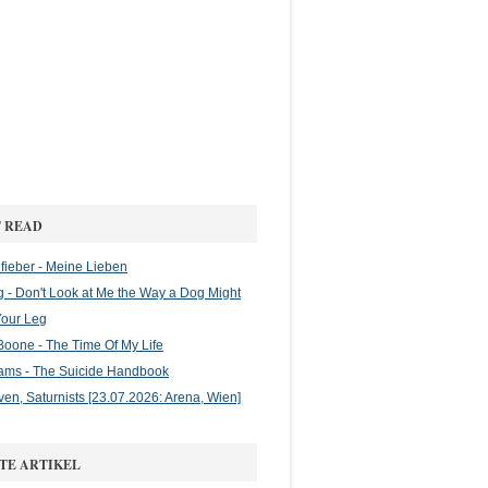
 READ
ieber - Meine Lieben
g - Don't Look at Me the Way a Dog Might
Your Leg
oone - The Time Of My Life
ams - The Suicide Handbook
en, Saturnists [23.07.2026: Arena, Wien]
TE ARTIKEL