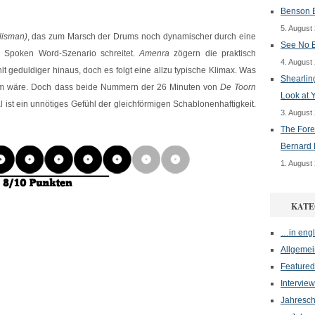
Benson B
5. August
lisman)
, das zum Marsch der Drums noch dynamischer durch eine
See No E
 Spoken Word-Szenario schreitet.
Amenra
zögern die praktisch
4. August
t geduldiger hinaus, doch es folgt eine allzu typische Klimax. Was
Shearlin
limm wäre. Doch dass beide Nummern der 26 Minuten von
De Toorn
Look at 
 ist ein unnötiges Gefühl der gleichförmigen Schablonenhaftigkeit.
3. August
The Fore
Bernard 
1. August
KATE
…in engl
Allgemei
Featured
Interview
Jahresch