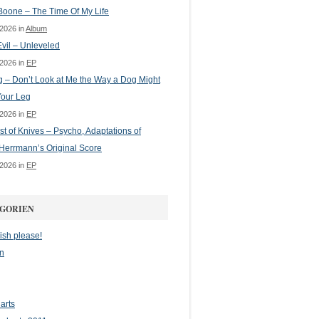
oone – The Time Of My Life
 2026 in
Album
vil – Unleveled
 2026 in
EP
g – Don’t Look at Me the Way a Dog Might
Your Leg
 2026 in
EP
st of Knives – Psycho, Adaptations of
Herrmann’s Original Score
 2026 in
EP
GORIEN
ish please!
n
arts