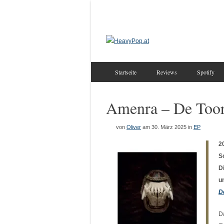
Startseite
Reviews
Spotify
Amenra – De Too
von
Oliver
am 30. März 2025
in
EP
2
S
D
u
D
D