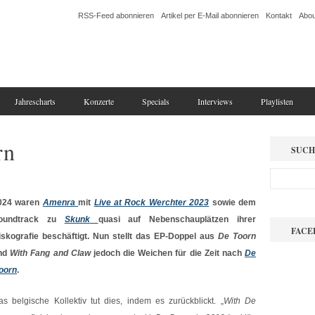
RSS-Feed abonnieren
Artikel per E-Mail abonnieren
Kontakt
Abou
Jahrescharts
Konzerte
Specials
Interviews
Playlisten
rn
SUCH
024 waren
Amenra
mit
Live at Rock Werchter 2023
sowie dem
oundtrack zu
Skunk
quasi auf Nebenschauplätzen ihrer
FACE
iskografie beschäftigt. Nun stellt das EP-Doppel aus
De Toorn
nd
With Fang and Claw
jedoch die Weichen für die Zeit nach
De
oorn
.
as belgische Kollektiv tut dies, indem es zurückblickt. „
With De