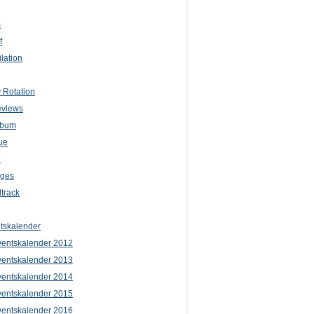
m
f
lation
 Rotation
eviews
lbum
ue
e
iges
track
tskalender
entskalender 2012
entskalender 2013
entskalender 2014
entskalender 2015
entskalender 2016