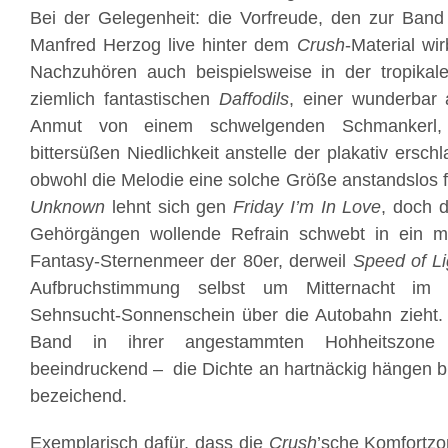
Bei der Gelegenheit: die Vorfreude, den zur Ba
Manfred Herzog live hinter dem
Crush
-Material wir
Nachzuhören auch beispielsweise in der tropikal
ziemlich fantastischen
Daffodils
, einer wunderbar 
Anmut von einem schwelgenden Schmankerl
bittersüßen Niedlichkeit anstelle der plakativ ers
obwohl die Melodie eine solche Größe anstandslos 
Unknown
lehnt sich gen
Friday I’m In Love
, doch 
Gehörgängen wollende Refrain schwebt in ein m
Fantasy-Sternenmeer der 80er, derweil
Speed of Li
Aufbruchstimmung selbst um Mitternacht im 
Sehnsucht-Sonnenschein über die Autobahn zieht. D
Band in ihrer angestammten Hohheitszone i
beeindruckend – die Dichte an hartnäckig hängen 
bezeichend.
Exemplarisch dafür, dass die
Crush
’sche Komfortzo