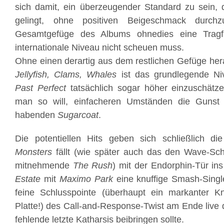
sich damit, ein überzeugender Standard zu sein, 
gelingt, ohne positiven Beigeschmack durchz
Gesamtgefüge des Albums ohnedies eine Tragfä
internationale Niveau nicht scheuen muss.
Ohne einen derartig aus dem restlichen Gefüge he
Jellyfish, Clams, Whales
ist das grundlegende N
Past Perfect
tatsächlich sogar höher einzuschätz
man so will, einfacheren Umständen die Guns
habenden
Sugarcoat
.
Die potentiellen Hits geben sich schließlich di
Monsters
fällt (wie später auch das den Wave-Sc
mitnehmende
The Rush
) mit der Endorphin-Tür ins
Estate
mit
Maximo Park
eine knuffige Smash-Singl
feine Schlusspointe (überhaupt ein markanter Kn
Platte!) des Call-and-Response-Twist am Ende live
fehlende letzte Katharsis beibringen sollte.