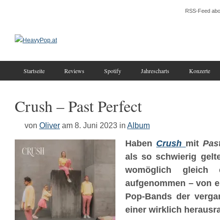
RSS-Feed abo
Startseite
Reviews
Spotify
Jahrescharts
Konzerte
Crush – Past Perfect
von
Oliver
am 8. Juni 2023
in
Album
Haben
Crush
mit
Pas
als so schwierig gel
womöglich gleich 
aufgenommen – von ein
Pop-Bands der verga
einer wirklich heraus