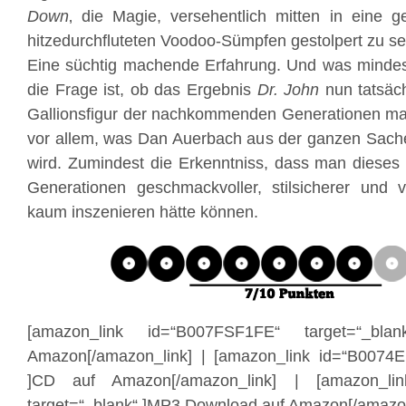
Down
‚ die Magie, versehentlich mitten in eine 
hitzedurchfluteten Voodoo-Sümpfen gestolpert zu se
Eine süchtig machende Erfahrung. Und was minde
die Frage ist, ob das Ergebnis
Dr. John
nun tatsäch
Gallionsfigur der nachkommenden Generationen mach
vor allem, was Dan Auerbach aus der ganzen Sa
wird. Zumindest die Erkenntniss, dass man dieses B
Generationen geschmackvoller, stilsicherer und 
kaum inszenieren hätte können.
[amazon_link id=“B007FSF1FE“ target=“_bl
Amazon[/amazon_link] | [amazon_link id=“B0074E
]CD auf Amazon[/amazon_link] | [amazon_li
target=“_blank“ ]MP3 Download auf Amazon[/amazon