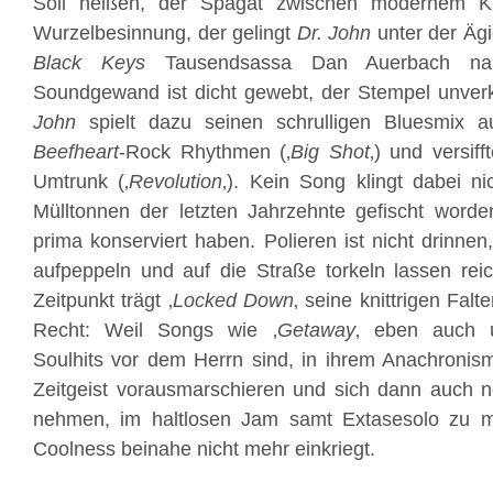
Soll heißen, der Spagat zwischen modernem Kla
Wurzelbesinnung, der gelingt
Dr. John
unter der Äg
Black Keys
Tausendsassa Dan Auerbach nah
Soundgewand ist dicht gewebt, der Stempel unverk
John
spielt dazu seinen schrulligen Bluesmix 
Beefheart
-Rock Rhythmen (‚
Big Shot
‚) und versiff
Umtrunk (‚
Revolution
‚). Kein Song klingt dabei n
Mülltonnen der letzten Jahrzehnte gefischt worde
prima konserviert haben. Polieren ist nicht drinnen,
aufpeppeln und auf die Straße torkeln lassen rei
Zeitpunkt trägt ‚
Locked Down
‚ seine knittrigen Fal
Recht: Weil Songs wie ‚
Getaway
‚ eben auch u
Soulhits vor dem Herrn sind, in ihrem Anachroni
Zeitgeist vorausmarschieren und sich dann auch 
nehmen, im haltlosen Jam samt Extasesolo zu m
Coolness beinahe nicht mehr einkriegt.