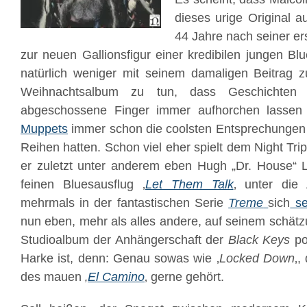
dieses urige Original 
44 Jahre nach seiner er
zur neuen Gallionsfigur einer kredibilen jungen Bl
natürlich weniger mit seinem damaligen Beitrag z
Weihnachtsalbum zu tun, dass Geschichten 
abgeschossene Finger immer aufhorchen lassen 
Muppets
immer schon die coolsten Entsprechungen r
Reihen hatten. Schon viel eher spielt dem Night Trip
er zuletzt unter anderem eben Hugh „Dr. House“ L
feinen Bluesausflug ‚
Let Them Talk
‚ unter die
mehrmals in der fantastischen Serie
Treme
sich
se
nun eben, mehr als alles andere, auf seinem schät
Studioalbum der Anhängerschaft der
Black Keys
pot
Harke ist, denn: Genau sowas wie ‚
Locked Down
‚,
des mauen
‚
El Camino
‚ gerne gehört.