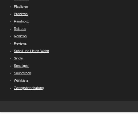
Playlisten
Previews
Randnotiz
Reissue
Reviews
Reviews
Schall und Listen-Wahn
Single
Sonstiges
Soundtrack
Wühlkiste
Zwangsbeschallung