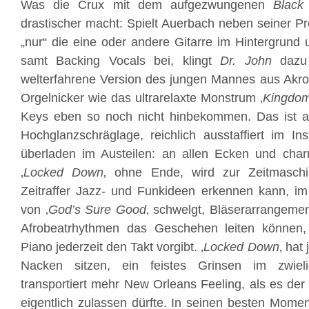
Was die Crux mit dem aufgezwungenen
Black
drastischer macht: Spielt Auerbach neben seiner Pr
„nur“ die eine oder andere Gitarre im Hintergrund 
samt Backing Vocals bei, klingt
Dr. John
dazu 
welterfahrene Version des jungen Mannes aus Akro
Orgelnicker wie das ultrarelaxte Monstrum ‚
Kingdom
Keys eben so noch nicht hinbekommen. Das ist au
Hochglanzschräglage, reichlich ausstaffiert im In
überladen im Austeilen: an allen Ecken und cha
‚
Locked Down
‚ ohne Ende, wird zur Zeitmasch
Zeitraffer Jazz- und Funkideen erkennen kann, im
von ‚
God’s Sure Good
‚ schwelgt, Bläserarrangeme
Afrobeatrhythmen das Geschehen leiten können
Piano jederzeit den Takt vorgibt. ‚
Locked Down
‚ hat
Nacken sitzen, ein feistes Grinsen im zwiel
transportiert mehr New Orleans Feeling, als es der
eigentlich zulassen dürfte. In seinen besten Momen