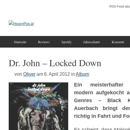
RSS-Feed abo
Startseite
Reviews
Spotify
Jahrescharts
Konzerte
Dr. John – Locked Down
von
Oliver
am 6. April 2012
in
Album
Ein meisterhafter 
modern aufgekocht a
Genres – Black K
Auerbach bringt de
richtig in Fahrt und F
Es scheint, dass Malco