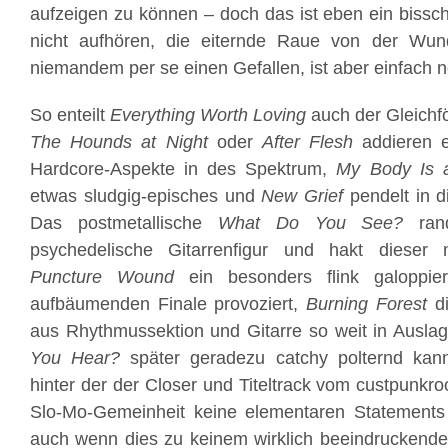
aufzeigen zu können – doch das ist eben ein bissc
nicht aufhören, die eiternde Raue von der Wund
niemandem per se einen Gefallen, ist aber einfach 
So enteilt
Everything Worth Loving
auch der Gleichfö
The Hounds at Night
oder
After Flesh
addieren 
Hardcore-Aspekte in des Spektrum,
My Body Is a
etwas sludgig-episches und
New Grief
pendelt in d
Das postmetallische
What Do You See?
rand
psychedelische Gitarrenfigur und hakt dieser
Puncture Wound
ein besonders flink galoppier
aufbäumenden Finale provoziert,
Burning Forest
di
aus Rhythmussektion und Gitarre so weit in Auslag
You Hear?
später geradezu catchy polternd kann
hinter der der Closer und Titeltrack vom custpunkr
Slo-Mo-Gemeinheit keine elementaren Statement
auch wenn dies zu keinem wirklich beeindruckende