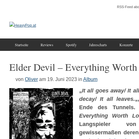
RSS-Feed abo
Startseite
Reviews
Spotify
Jahrescharts
Konzerte
Elder Devil – Everything Worth
von
Oliver
am 19. Juni 2023
in
Album
„
It all goes away/ It al
decay/ It all leaves.
„
Ende des Tunnels. 
Everything Worth Lo
Langspieler 
gewissermaßen deren