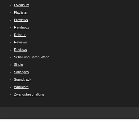
Livealbum
Playlisten
Previews
Randnotiz
Reissue
Reviews
Reviews
Schall und Listen-Wahn
Single
Sonstiges
Soundtrack
Wühlkiste
Zwangsbeschallung