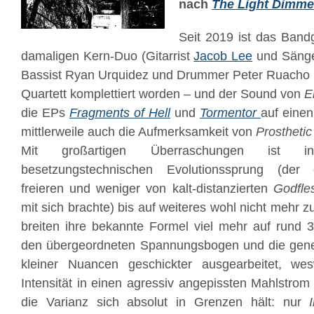
nach
The Light Dimme
Seit 2019 ist das Band
damaligen Kern-Duo (Gitarrist
Jacob Lee
und Sänge
Bassist Ryan Urquidez und Drummer Peter Ruacho b
Quartett komplettiert worden – und der Sound von
E
die EPs
Fragments of Hell
und
Tormentor
auf eine
mittlerweile auch die Aufmerksamkeit von
Prostheti
Mit großartigen Überraschungen ist i
besetzungstechnischen Evolutionssprung (der 
freieren und weniger von kalt-distanzierten
Godfle
mit sich brachte) bis auf weiteres wohl nicht mehr 
breiten ihre bekannte Formel viel mehr auf rund 
den übergeordneten Spannungsbogen und die gen
kleiner Nuancen geschickter ausgearbeitet, we
Intensität in einen agressiv angepissten Mahlstrom 
die Varianz sich absolut in Grenzen hält: nur