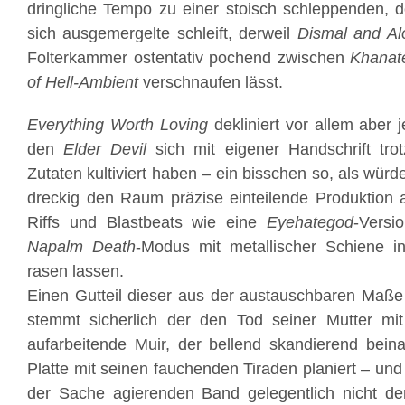
dringliche Tempo zu einer stoisch schleppenden, 
sich ausgemergelte schleift, derweil
Dismal and Al
Folterkammer ostentativ pochend zwischen
Khanat
of Hell-Ambient
verschnaufen lässt.
Everything Worth Loving
dekliniert vor allem aber 
den
Elder Devil
sich mit eigener Handschrift tro
Zutaten kultiviert haben – ein bisschen so, als würd
dreckig den Raum präzise einteilende Produktion al
Riffs und Blastbeats wie eine
Eyehategod
-Vers
Napalm Death
-Modus mit metallischer Schiene in
rasen lassen.
Einen Gutteil dieser aus der austauschbaren Maße
stemmt sicherlich der den Tod seiner Mutter mi
aufarbeitende Muir, der bellend skandierend bei
Platte mit seinen fauchenden Tiraden planiert – und
der Sache agierenden Band gelegentlich nicht den