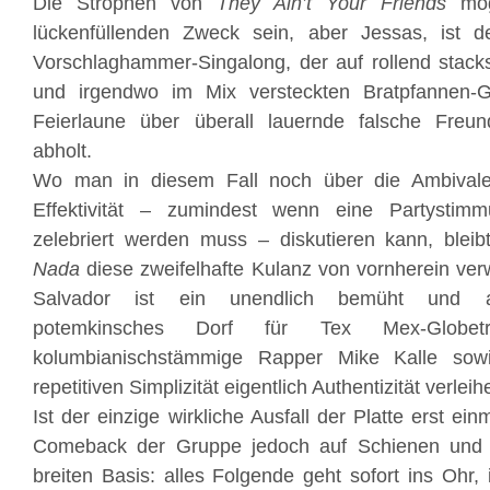
Die Strophen von
They Ain’t Your Friends
mög
lückenfüllenden Zweck sein, aber Jessas, ist d
Vorschlaghammer-Singalong, der auf rollend stac
und irgendwo im Mix versteckten Bratpfannen-G
Feierlaune über überall lauernde falsche Freun
abholt.
Wo man in diesem Fall noch über die Ambivale
Effektivität – zumindest wenn eine Partysti
zelebriert werden muss – diskutieren kann, ble
Nada
diese zweifelhafte Kulanz von vornherein verw
Salvador ist ein unendlich bemüht und au
potemkinsches Dorf für Tex Mex-Globetr
kolumbianischstämmige Rapper Mike Kalle sow
repetitiven Simplizität eigentlich Authentizität verleih
Ist der einzige wirkliche Ausfall der Platte erst ei
Comeback der Gruppe jedoch auf Schienen und st
breiten Basis: alles Folgende geht sofort ins Ohr,