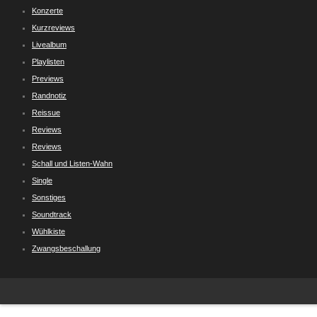
Konzerte
Kurzreviews
Livealbum
Playlisten
Previews
Randnotiz
Reissue
Reviews
Reviews
Schall und Listen-Wahn
Single
Sonstiges
Soundtrack
Wühlkiste
Zwangsbeschallung