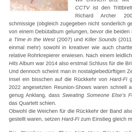
CCTV
ist den Trittbre
Richard Archer 200
schmissige (obgleich zugegeben nicht sonderlich ge
von einem Debütalbum gelungen, bevor die beiden
a Time in the West
(2007) und
Killer Sounds
(2011)
einmal mehr) sowohl in kreativer wie auch chartte
relative Rohrkrepierer erwiesen. Nach einem leidli
Hits
Album war 2014 also erstmal Schluss für die Bri
Und dennoch scheint man in nostalgiebedürftigen Ze
Insel ein bisschen auf die Rückkehr von
Hard-Fi
g
2022 angesetzten Reunion-Shows waren schnell a
genug Anklang, dass
Sweating Someone Else’s F
das Quartett schien.
Obwohl die Weichen für die Rückkehr der Band als
gestellt waren, setzen
Hard-Fi
zum Einstieg gleich m