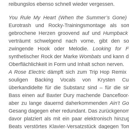
reibungslos ebenso schnell wieder vergessen.
You Rule My Heart (When the Summer’s Gone)
Eurotrash und Rocky-Trainingsmontage als so
gebrochene Herzen groovend auf und
Humpback
verträumt schwelgend nach vorne, gibt den s
zwingende Hook oder Melodie.
Looking for F
synthetischer Rock der Marke
Wombats
und kann du
Oberflächlichkeit in Form und Inhalt schon nerven.
A Rose Electric
dämpft sich zum Trip Hop Remix 
souligen Backing Vocals von Krysten Cu
überkandidelte für die Substanz sind – für die si
Bass einen auf Baxter Dury machende Dancefloor
aber zu lange dauernd daherkommenden
Ain’t G
Gesang dagegen eher redundant. Das zurückgen
davor platziert als mit ein paar elektronisch hinzu
Beats verstörtes Klavier-Versatzstück dagegen To