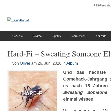
RSS-Feed abo
Startseite
Reviews
Spotify
Jahrescharts
Konzerte
Hard-Fi – Sweating Someone Els
von
Oliver
am 26. Juni 2026
in
Album
Und das nächste 
Comeback-Jahrgang 
es nach 15 Jahren m
Sweating Someone 
einmal wissen.
Wir erinnern uns: Mit