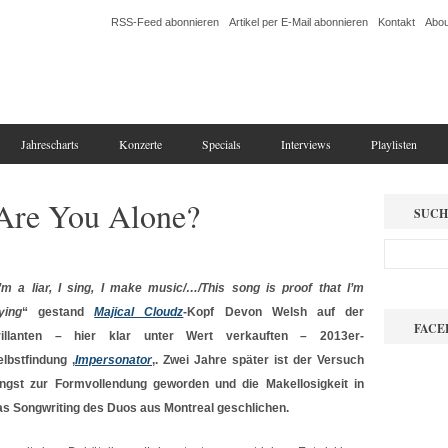
RSS-Feed abonnieren
Artikel per E-Mail abonnieren
Kontakt
Abou
Jahrescharts
Konzerte
Specials
Interviews
Playlisten
 Are You Alone?
SUCH
I’m a liar, I sing, I make music/…/This song is proof that I’m
ying
“ gestand
Majical Cloudz
-Kopf Devon Welsh auf der
FACE
rillanten – hier klar unter Wert verkauften – 2013er-
elbstfindung ‚
Impersonator
‚. Zwei Jahre später ist der Versuch
ängst zur Formvollendung geworden und die Makellosigkeit in
as Songwriting des Duos aus Montreal geschlichen.