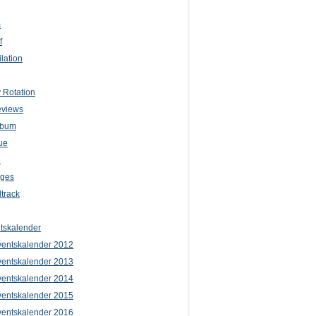
m
f
lation
 Rotation
eviews
lbum
ue
e
iges
track
tskalender
entskalender 2012
entskalender 2013
entskalender 2014
entskalender 2015
entskalender 2016