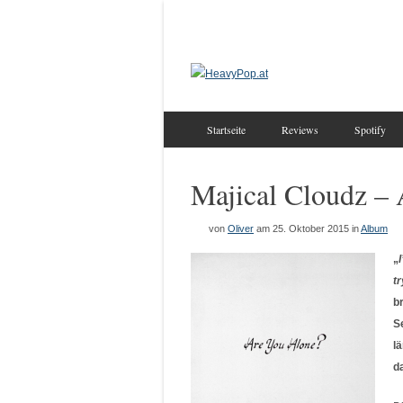
Startseite
Reviews
Spotify
Majical Cloudz –
von
Oliver
am 25. Oktober 2015
in
Album
„
tr
b
S
l
d