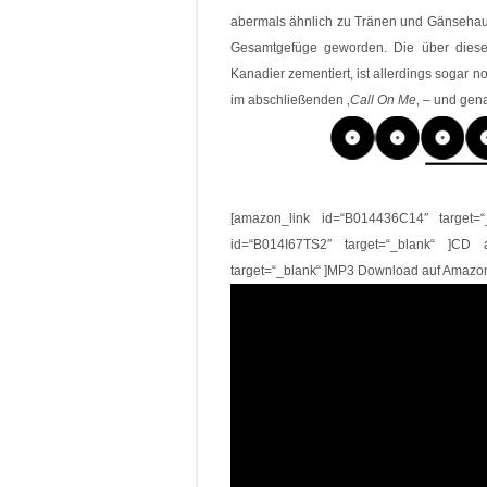
abermals ähnlich zu Tränen und Gänsehaut
Gesamtgefüge geworden. Die über diese 
Kanadier zementiert, ist allerdings sogar n
im abschließenden ‚
Call On
Me
‚ – und gena
[amazon_link id=“B014436C14″ target=
id=“B014I67TS2″ target=“_blank“ ]CD
target=“_blank“ ]MP3 Download auf Amazo