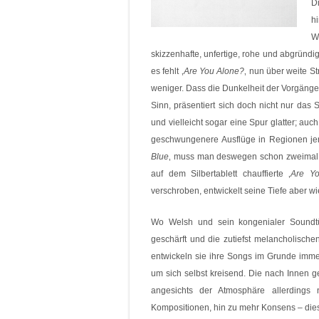
D
h
W
skizzenhafte, unfertige, rohe und abgründig
es fehlt ‚
Are You Alone?
‚ nun über weite S
weniger. Dass die Dunkelheit der Vorgänge
Sinn, präsentiert sich doch nicht nur da
und vielleicht sogar eine Spur glatter; auch 
geschwungenere Ausflüge in Regionen jens
Blue
‚ muss man deswegen schon zweimal hi
auf dem Silbertablett chauffierte ‚
Are Y
verschroben, entwickelt seine Tiefe aber wie
Wo Welsh und sein kongenialer Soundtüf
geschärft und die zutiefst melancholische
entwickeln sie ihre Songs im Grunde immer
um sich selbst kreisend. Die nach Innen ge
angesichts der Atmosphäre allerdings
Kompositionen, hin zu mehr Konsens – dies