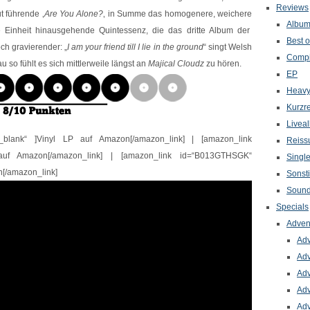
Reviews
 führende ‚
Are You Alone?
‚ in Summe das homogenere, weichere
Albu
Einheit hinausgehende Quintessenz, die das dritte Album der
Best o
och gravierender: „
I am your friend till I lie in the ground
“ singt Welsh
Compi
u so fühlt es sich mittlerweile längst an
Majical Cloudz
zu hören.
EP
Heavy
Kurzr
Livea
“_blank“ ]Vinyl LP auf Amazon[/amazon_link] | [amazon_link
Reiss
 auf Amazon[/amazon_link] | [amazon_link id=“B013GTHSGK“
Singl
n[/amazon_link]
Sonst
Sound
Specials
Adven
Adv
Adv
Adv
Adv
Adv