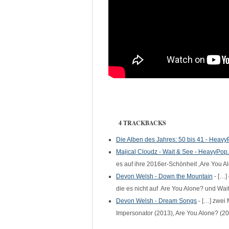
4 TRACKBACKS
Die Alben des Jahres: 50 bis 41 - Heavy
Majical Cloudz - Wait & See - HeavyPop.
es auf ihre 2016er-Schönheit ‚Are You A
Devon Welsh - Down the Mountain
- […]
die es nicht auf Are You Alone? und Wa
Devon Welsh - Dream Songs
- […] zwei 
Impersonator (2013), Are You Alone? (2