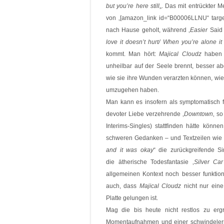
but you’re here still
„. Das mit entrückter 
von ‚[amazon_link id=“B00006LLNU“ target
nach Hause geholt, während ‚
Easier
Said 
love it doesn’t hurt/ When you’re alone i
kommt. Man hört:
Majical Cloudz
haben s
unheilbar auf der Seele brennt, besser a
wie sie ihre Wunden verarzten können, wie s
umzugehen haben.
Man kann es insofern als symptomatisch f
devoter Liebe verzehrende ‚
Downtown
‚ s
Interims-Singles) stattfinden hätte könne
schweren Gedanken – und Textzeilen wie 
and it was okay
“ die zurückgreifende S
die ätherische Todesfantasie ‚
Silver Ca
allgemeinen Kontext noch besser funktionie
auch, dass
Majical Cloudz
nicht nur eine 
Platte gelungen ist.
Mag die bis heute nicht restlos zu er
Momentaufnahmen und einer schwindelerr