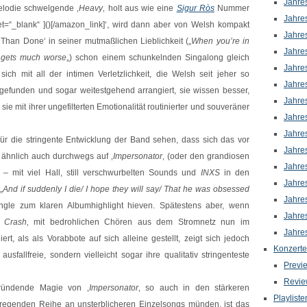
Jahre
Melodie schwelgende ‚
Heavy
‚ holt aus wie eine
Sigur Ròs
Nummer
Jahre
=“_blank“ ]()[/amazon_link]‘, wird dann aber von Welsh kompakt
Jahre
Than Done‘ in seiner mutmaßlichen Lieblichkeit („
When you’re in
Jahre
t gets much worse
„) schon einem schunkelnden Singalong gleich
Jahre
ich mit all der intimen Verletzlichkeit, die Welsh seit jeher so
Jahre
bgefunden und sogar weitestgehend arrangiert, sie wissen besser,
Jahre
ie mit ihrer ungefilterten Emotionalität routinierter und souveräner
Jahre
Jahre
ür die stringente Entwicklung der Band sehen, dass sich das vor
Jahre
o ähnlich auch durchwegs auf ‚
Impersonator
‚ (oder den grandiosen
Jahre
n – mit viel Hall, still verschwurbelten Sounds und
INXS
in den
Jahre
„
And if suddenly I die/ I hope they will say/ That he was obsessed
Jahre
ingle zum klaren Albumhighlight hieven. Spätestens aber, wenn
Jahre
r Crash
‚ mit bedrohlichen Chören aus dem Stromnetz nun im
Jahre
rt, als als Vorabbote auf sich alleine gestellt, zeigt sich jedoch
Konzerte
ausfallfreie, sondern vielleicht sogar ihre qualitativ stringenteste
Previ
Revie
gründende Magie von ‚
Impersonator
‚ so auch in den stärkeren
Playliste
egenden Reihe an unsterblicheren Einzelsongs münden, ist das