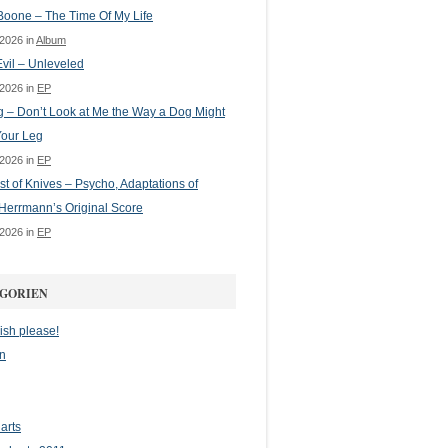
oone – The Time Of My Life
 2026 in
Album
vil – Unleveled
 2026 in
EP
g – Don’t Look at Me the Way a Dog Might
Your Leg
 2026 in
EP
st of Knives – Psycho, Adaptations of
Herrmann’s Original Score
 2026 in
EP
GORIEN
ish please!
n
arts