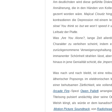
Am deutlichsten wird diese gefühlte Diskr
Annäherung, die in den Händen von Koll
gezerrt worden wäre.
Majical Cloudz
hing
kontrastieren die Depression mit einem l
slow/ You think so but we won’t speed it 
Leitsatz der Platte.
Was ‚
Are You Alone?
‚ lange Zeit aller
Charakter zu verleihen scheint, indem es
zurückgenommene Verweigerungshaltung 
immanenter Schönheit strahlen lässt, abe
hinaus in jene Genialität schickt, die ‚
Imper
Was nach und nach bleibt, ist eine reib
ätherischer Popsongs im elektronischen 
einer behutsamen Zärtlichkeit, wie vollen
Arcade Fire
–
Spezi
Owen Pallett
arrangier
Titelsong pulsiert andächtig über seine 
Welsh klingt, als würde er dem kanadis
‚
Motion Picture Soundtrack
‚ von
Radiohea