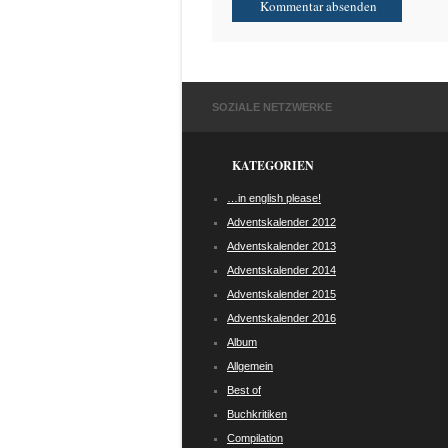
SOZIALE NETZWERKE
KATEGORIEN
…in english please!
Adventskalender 2012
Adventskalender 2013
Adventskalender 2014
Adventskalender 2015
Adventskalender 2016
Album
Allgemein
Best of
Buchkritiken
Compilation