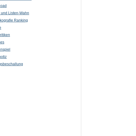
load
l und Listen-Wahn
kografie Ranking
e
itiken
ses
nspiel
otiz
sbeschallung