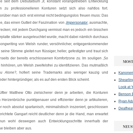
ie seit dem Debütalbum ‚
II
‚ konstant vorangetrieben Entwicklung
in zu professionelleren Konturen setzt sich also nahtlos fort.
orüber man sich erst einmal nicht bedingungslos freuen muss: Das
e, das einen Gutteil der Faszination von ‚
Impersonator
‚ ausmachte,
trecken; mit jedem Durchgang vermisst man es jedoch ein bisschen
rplatte stärker ausgeleuchtet wurde, macht dabei nämlich durchaus
s Songwriting von Welsh runder, versöhnlicher, entgegenkommender
seine Stimme gleitet nun flüssiger, heller, gefestigter und traut sich
eits der bereits erschlossenen Komfortzone zu. Im souligen ‚
So
MOST
nhören, um Welsh zweifelsfrei zu identifizieren. Das mutmaßlich
ou Alone?
‚ hofiert seine Trademarks also weniger kauzig und
Kanonenf
der hintergründiger, als es auf den ersten Blick scheint.
Shearlin
Look at 
tler Matthew Otto zielsicherer denn je arbeiten, die Konturen
Benson B
n Herzenbrüche punktgenauer und effizienter denn je artikulieren,
Ryan Ad
 noch absolut spartanisch, minimalistisch inszeniert, geschlossen
Deafheav
richtete Gangart reicht deutlicher denn je die Hand, man erwartet
 nun wohl deswegen auch Entwicklungsschritte innerhalb der
NEUS
e bleiben aber aus.