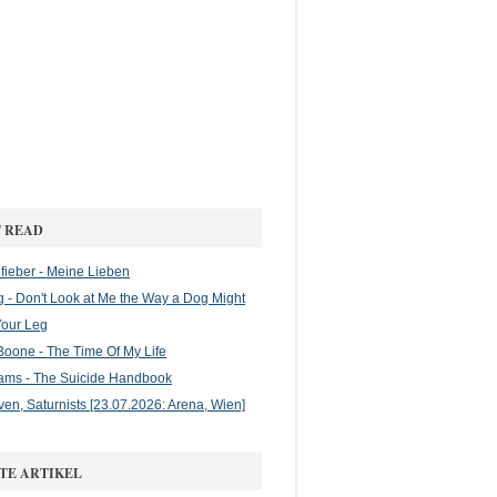
 READ
ieber - Meine Lieben
g - Don't Look at Me the Way a Dog Might
Your Leg
oone - The Time Of My Life
ams - The Suicide Handbook
en, Saturnists [23.07.2026: Arena, Wien]
TE ARTIKEL