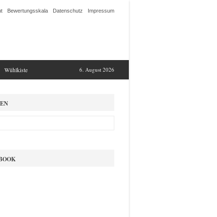
t
Bewertungsskala
Datenschutz
Impressum
Wühlkiste
6. August 2026
EN
BOOK