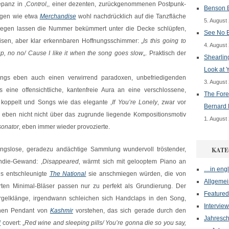
epanz in ‚
Control
‚, einer dezenten, zurückgenommenen Postpunk-
Benson B
egen wie etwa
Merchandise
wohl nachdrücklich auf die Tanzfläche
5. August
egen lassen die Nummer bekümmert unter die Decke schlüpfen,
See No E
eisen, aber klar erkennbaren Hoffnungsschimmer: „
Is this going to
4. August
up, no no/ Cause I like it when the song goes slow
„. Praktisch der
Shearlin
Look at 
dings eben auch einen verwirrend paradoxen, unbefriedigenden
3. August
 eine offensichtliche, kantenfreie Aura an eine verschlossene,
The Fore
koppelt und Songs wie das elegante ‚
If You’re Lonely
‚ zwar vor
Bernard 
r eben nicht nicht über das zugrunde liegende Kompositionsmotiv
1. August
sonator
‚ eben immer wieder provozierte.
ungslose, geradezu andächtige Sammlung wundervoll tröstender,
KATE
Indie-Gewand: ‚
Disappeared
‚ wärmt sich mit gelooptem Piano an
…in engl
ds entschleunigte
The National
sie anschmiegen würden, die von
Allgemei
ten Minimal-Bläser passen nur zu perfekt als Grundierung. Der
Featured
Orgelklänge, irgendwann schleichen sich Handclaps in den Song,
Interview
chen Pendant von
Kashmir
vorstehen, das sich gerade durch den
Jahresch
d
covert: „
Red wine and sleeping pills/ You’re gonna die so you say,