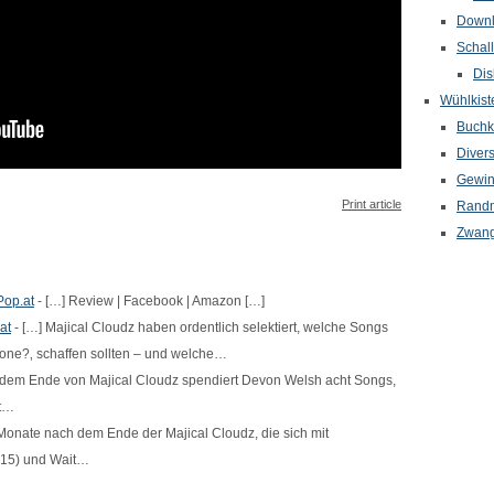
Down
Schal
Dis
Wühlkist
Buchkr
Diver
Gewin
Print article
Randn
Zwang
Pop.at
- […] Review | Facebook | Amazon […]
at
- […] Majical Cloudz haben ordentlich selektiert, welche Songs
lone?‚ schaffen sollten – und welche…
 dem Ende von Majical Cloudz spendiert Devon Welsh acht Songs,
it…
Monate nach dem Ende der Majical Cloudz, die sich mit
015) und Wait…