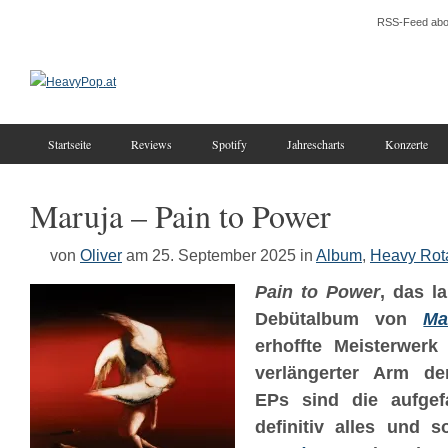
RSS-Feed abo
Startseite
Reviews
Spotify
Jahrescharts
Konzerte
Maruja – Pain to Power
von
Oliver
am 25. September 2025
in
Album
,
Heavy Rot
Pain to Power
, das l
Debütalbum von
Ma
erhoffte Meisterwerk
verlängerter Arm de
EPs sind die aufgef
definitiv alles und 