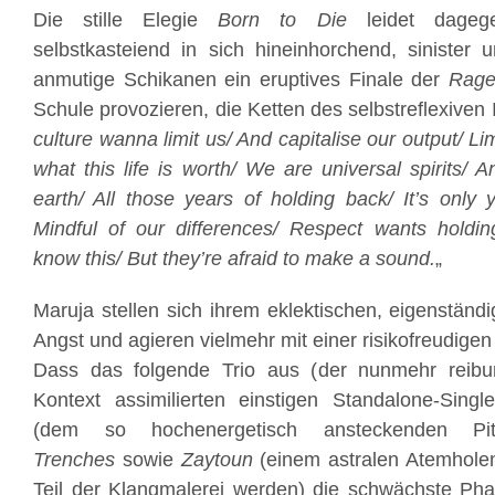
Die stille Elegie
Born to Die
leidet dagege
selbstkasteiend in sich hineinhorchend, sinister
anmutige Schikanen ein eruptives Finale der
Rage
Schule provozieren, die Ketten des selbstreflexiven 
culture wanna limit us/ And capitalise our output/ Lim
what this life is worth/ We are universal spirits/ 
earth/ All those years of holding back/ It’s only
Mindful of our differences/ Respect wants holdi
know this/ But they’re afraid to make a sound.
„
Maruja stellen sich ihrem eklektischen, eigenstän
Angst und agieren vielmehr mit einer risikofreudigen
Dass das folgende Trio aus (der nunmehr reibu
Kontext assimilierten einstigen Standalone-Sing
(dem so hochenergetisch ansteckenden Pit-Sc
Trenches
sowie
Zaytoun
(einem astralen Atemholen
Teil der Klangmalerei werden) die schwächste Phase