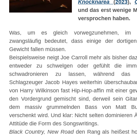
Knocknarea
(
2023
),
und das erst wenige M
versprochen haben.
Was, um es gleich vorwegzunehmen, im U
zwangsläufig bedeutet, dass einige der dortigen 
Gewicht fallen müssen.
Beispielsweise neigt Joe Carroll mehr als bisher d
entweder zu schwelgen oder gefühlt die imme
schwadronieren zu lassen, während das B
Schlagzeuger Jacob Hayes weiterhin überschaubar 
von Harry Wilkinson fast Hip-Hop-affin mit einer gew
den Vordergrund gemischt sind, derweil sein Gitar
dem massiv grummelnden Bass von Matt Buo
verschenkt wird. Und klar: Nicht selten dominieren
Attitüde die Form des Songswritings.
Black Country, New Road
den Rang als heißest ho