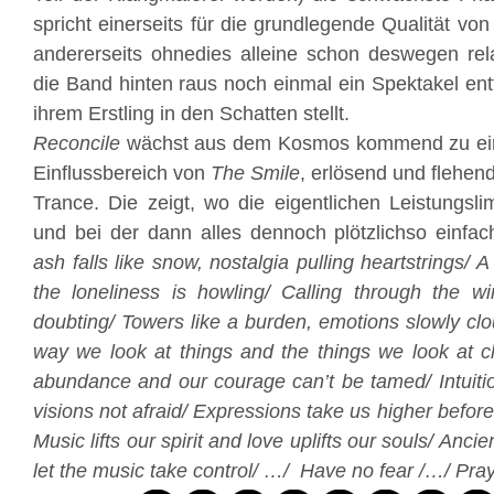
spricht einerseits für die grundlegende Qualität vo
andererseits ohnedies alleine schon deswegen rela
die Band hinten raus noch einmal ein Spektakel entf
ihrem Erstling in den Schatten stellt.
Reconcile
wächst aus dem Kosmos kommend zu ei
Einflussbereich von
The Smile
, erlösend und flehend
Trance. Die zeigt, wo die eigentlichen Leistungsli
und bei der dann alles dennoch plötzlichso einfac
ash falls like snow, nostalgia pulling heartstrings/
the loneliness is howling/ Calling through the wi
doubting/ Towers like a burden, emotions slowly c
way we look at things and the things we look at 
abundance and our courage can’t be tamed/ Intuitio
visions not afraid/ Expressions take us higher before 
Music lifts our spirit and love uplifts our souls/ Anci
let the music take control/ …/ Have no fear /…/ Pray