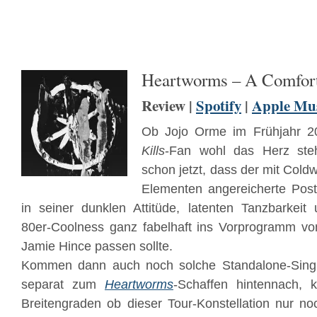
Heartworms – A Comfort
Review |
Spotify
|
Apple Mu
Ob Jojo Orme im Frühjahr
Kills
-Fan wohl das Herz steh
schon jetzt, dass der mit Col
Elementen angereicherte Pos
in seiner dunklen Attitüde, latenten Tanzbarkeit
80er-Coolness ganz fabelhaft ins Vorprogramm vo
Jamie Hince passen sollte.
Kommen dann auch noch solche Standalone-Sing
separat zum
Heartworms
-Schaffen hintennach, 
Breitengraden ob dieser Tour-Konstellation nur no