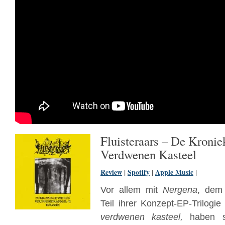
Fluisteraars – De Kroni
Verdwenen Kasteel
Review
|
Spotify
|
Apple Music
|
Vor allem mit
Nergena
, dem 
Teil ihrer Konzept-EP-Trilogi
verdwenen kasteel,
haben si