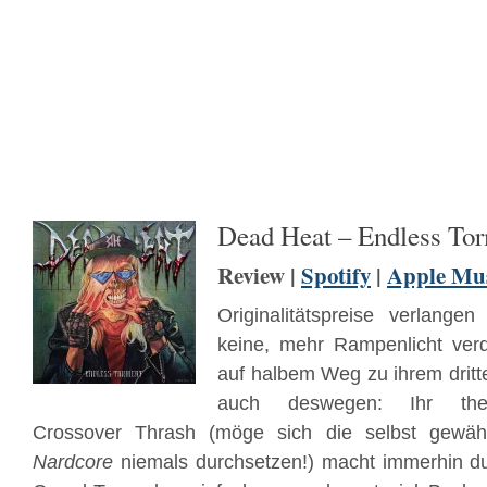
Dead Heat – Endless To
Review |
Spotify
|
Apple Mu
Originalitätspreise verlange
keine, mehr Rampenlicht verd
auf halbem Weg zu ihrem drit
auch deswegen: Ihr theor
Crossover Thrash (möge sich die selbst gewählt
Nardcore
niemals durchsetzen!) macht immerhin du