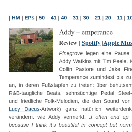
|
HM
|
EPs
|
50 – 41
|
40 – 31
|
30 – 21
|
20 – 11
|
1
Addy – emperance
Review |
Spotify
|
Apple Mus
Pinegrove
legen eine Pause 
Addy Watkins mit Tim Peele, Ku
Collin Pastore und Jake Fin
Temperance zumindest bis zu
an, in deren Fußstapfen zu treten: über behuts
R&B-taugliche Beats, sehnsüchtige Pedal Steel
und friedliche Folk-Melodien, die den Sound vo
Lucy Dacus
-Artwork) ganz natürlich weiterden
verändern, wie Addy vermerkt: „
I often end up 
because I think it’s beautiful in concept but norm