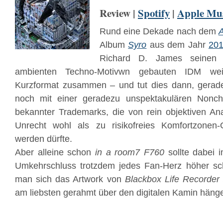
Review |
Spotify
|
Apple Mu
Rund eine Dekade nach dem
Album
Syro
aus dem Jahr
20
Richard D. James seinen 
ambienten Techno-Motivwn gebauten IDM wei
Kurzformat zusammen – und tut dies dann, gerade
noch mit einer geradezu unspektakulären Nonch
bekannter Trademarks, die von rein objektiven Ana
Unrecht wohl als zu risikofreies Komfortzonen-G
werden dürfte.
Aber alleine schon
in a room7 F760
sollte dabei 
Umkehrschluss trotzdem jedes Fan-Herz höher sch
man sich das Artwork von
Blackbox Life Recorder
am liebsten gerahmt über den digitalen Kamin häng