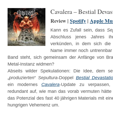
Cavalera – Bestial Devas
Review |
Spotify
|
Apple Mu
Kann es Zufall sein, dass
Se
Abschluss jenes Jahres ihr
verkünden, in dem sich die 
Name immer noch untrennbar 
Band steht, sich gemeinsam der Anfänge von Bras
Metal-Instanz widmen?
Abseits wilder Spekulationen: Die Idee, dem se
„
produzierten
“
Sepultura
-Doppel
Bestial Devastati
ein modernes
Cavalera
-Update zu verpassen,
redundant auf, wie man das vorab vermuten hätte 
das Potenzial des fast 40 jährigen Materials mit ein
hungrigen Vehemenz um.