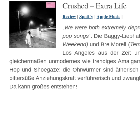
Crushed – Extra Life
Review
|
Spotify
|
Apple Music
|
„
We were both extremely dep
pop songs
“: Die Baggy-Liebh
Weekend)
und Bre Morell (
Tem
Los Angeles aus der Zeit u
gleichermaßen unmodernes wie trendiges Amalga
Hop und Shoegaze: die Ohrwürmer sind ätherisch u
bittersüße Anziehungskraft verführerisch und zwang
Da kann großes entstehen!