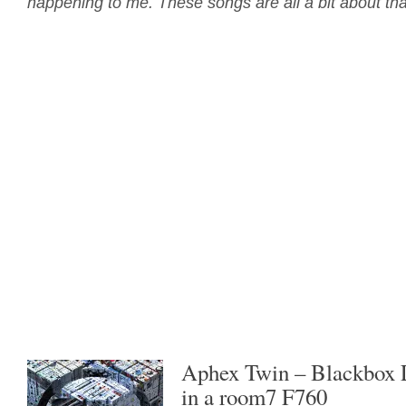
happening to me. These songs are all a bit about tha
Aphex Twin – Blackbox L
in a room7 F760