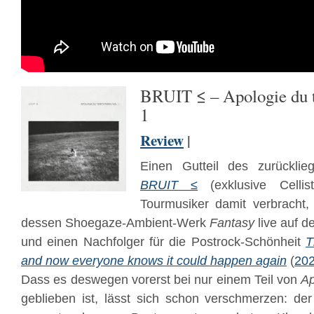
BRUIT ≤ – Apologie du t
1
Review
|
Einen Gutteil des zurückli
BRUIT ≤
(exklusive Cellis
Tourmusiker damit verbracht
dessen Shoegaze-Ambient-Werk
Fantasy
live auf 
und einen Nachfolger für die Postrock-Schönheit
T
and now everyone knows it could happen again
(
20
Dass es deswegen vorerst bei nur einem Teil von
Ap
geblieben ist, lässt sich schon verschmerzen: der 