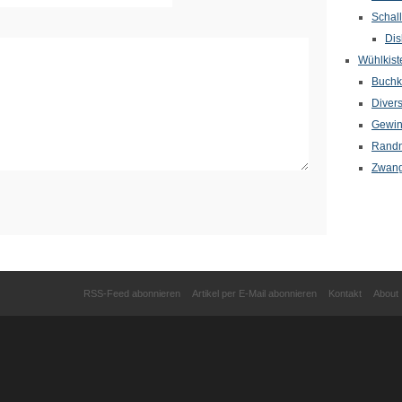
Schal
Dis
Wühlkist
Buchkr
Diver
Gewin
Randn
Zwang
RSS-Feed abonnieren
Artikel per E-Mail abonnieren
Kontakt
About