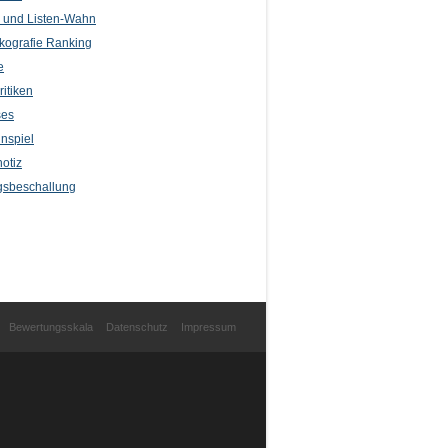
l und Listen-Wahn
kografie Ranking
e
itiken
ses
nspiel
otiz
sbeschallung
Bewertungsskala
Datenschutz
Impressum