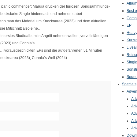
Albu
he panic commence“: Maruja drücken der furiosen Songsammlungs-
Best o
te bockstarke Single hintennach und nehmen dabei…
Compi
enn man das Material um Knocknarea (2023) und dem aktuellen
EP
eser Mitschnitt also eine…
Heavy
ein erstes Studioalbum in Angriff nehmen wollen, vervollständigen
Kurzr
a (2023) und Connla’s…
Livea
[…] vorausgeschickten EPs sind die aufgefahrenen 51 Minuten
Reiss
s Knocknarea (2023), Connla‘s Well (2024)…
Singl
Sonst
Sound
Specials
Adven
Adv
Adv
Adv
Adv
Adv
Down