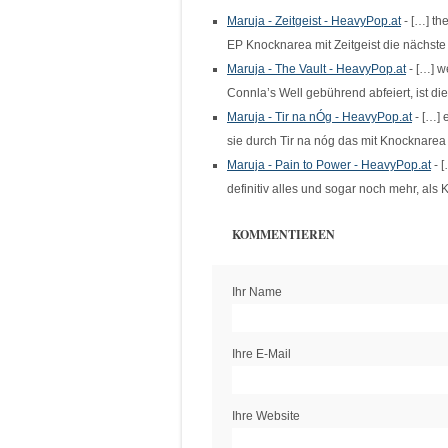
Maruja - Zeitgeist - HeavyPop.at
- […] t
EP Knocknarea mit Zeitgeist die nächs
Maruja - The Vault - HeavyPop.at
- […] w
Connla’s Well gebührend abfeiert, ist di
Maruja - Tir na nÓg - HeavyPop.at
- […] 
sie durch Tir na nóg das mit Knocknare
Maruja - Pain to Power - HeavyPop.at
- 
definitiv alles und sogar noch mehr, al
KOMMENTIEREN
Ihr Name
Ihre E-Mail
Ihre Website