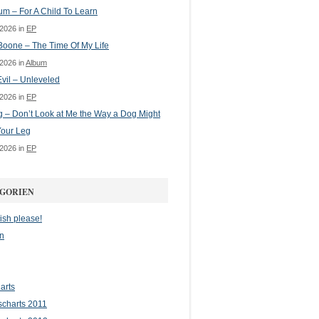
m – For A Child To Learn
 2026 in
EP
oone – The Time Of My Life
 2026 in
Album
vil – Unleveled
 2026 in
EP
g – Don’t Look at Me the Way a Dog Might
Your Leg
 2026 in
EP
GORIEN
ish please!
n
arts
scharts 2011