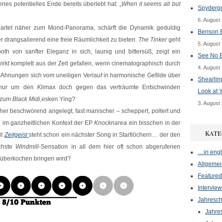
enes potentielles Ende bereits überlebt hat: „
When it seems all but
Spydergu
6. August
eartet näher zum Mond-Panorama, schärft die Dynamik geduldig
Benson B
r drangsalierend eine freie Räumlichkeit zu bieten.
The Tinker
geht
5. August
h von sanfter Eleganz in sich, launig und bittersüß, zeigt ein
See No E
rkt komplett aus der Zeit gefallen, wenn cinematographisch durch
4. August
-Ahnungen sich vom uneiligen Verlauf in harmonische Gefilde über
Shearlin
 nur um den Klimax doch gegen das verträumte Entschwinden
Look at 
g zum
Black Midi
‚esken Ying?
3. August
ischer beschwörend angelegt, fast manischer – scheppert, poltert und
d im ganzheitlichen Kontext der EP
Knocknarea
ein bisschen in der
KATE
it
Zeitgeist
steht schon ein nächster Song in Startlöchern… der den
chste
Windmill
-Sensation in all dem hier oft schon abgerufenen
…in engl
 überkochen bringen wird?
Allgemei
Featured
Interview
Jahresch
Jahre