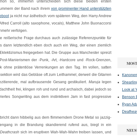
chon so, immerhin unterscheiden sich diese beiden ersten
ummern der Band nach ihrem
von prominenter Hand unterstützten
eboot
ja nicht nur ästhetisch vom späteren Weg, den Harry Andrew
 Alfred Carroll (alto saxophone, vocals), Matthew John Buonaccorsi
nmehr verfolgen.
e reißerische Frage durchaus auch zulässige Referenzpunkte für
 das dann letztendlich eben doch auch ein Weg, der einen ziemlich
Eklektizismus freigegeben hat. Die Gruppe aus Manchester spreizt
 Post-Manierismen der -Punk, -Art, -Hardcore und -Rock-Grenzen,
MOST
lik ohne prätentiöse Verrenkungen an den Tag. Im vollen, satten
ektion wird das Gebläse oft zum Leithammel, derweil die Gitarren
Kanonenf
ezitierende, mal aufbrausende Gesang gestikuliert.
Maruja
legen
Shearlin
achtheit frei, klingen roh und rund und archaisch, dabei jedoch so
Look at 
turiertes Songwriting aus dem instinktiven Jam in fast progressive
Benson B
Ryan Ad
Deafheav
bricht dann hibbelig aus dem flimmerndem Drone Metal so jazzig-
lengang in die Brandung skandierend rufend aus, biegt in ein
NEUS
n
Deathcrash
sich im eruptiven Wah-Wah-Wahn treiben lassen, und