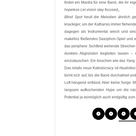
findet ein Mantra für eine Band, die ihr eig
hopeless Let vision stay focused
„.
Blind Spot
heult die Melodien ähnlich g
knackiger, um der Katharsis immer flehende
dagegen als Instrumental weich und smoot
makellos fließendes Saxophon-Spiel und wi
das periphere Sichtfeld wehende Streicher
dunklen Abgründen begleiten lassen –
einzutauschen. Ein bisschen wie das Yan
Das relativ neue
Kakistocracy
ist ritualist
türmt sich auf, bis die Band durchatmet un
Luft hängend entlässt. Aber keine Sorge: M
langsam aufkochenden Hype um die nä
Potential ja womöglich auch endgültig zum