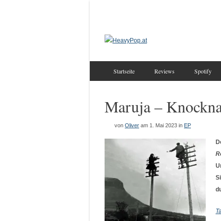
Startseite
Reviews
Spotify
Maruja – Knockna
von
Oliver
am 1. Mai 2023
in
EP
D
R
U
S
d
T