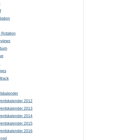
m
f
lation
 Rotation
eviews
lbum
ue
e
iges
track
tskalender
entskalender 2012
entskalender 2013
entskalender 2014
entskalender 2015
entskalender 2016
load