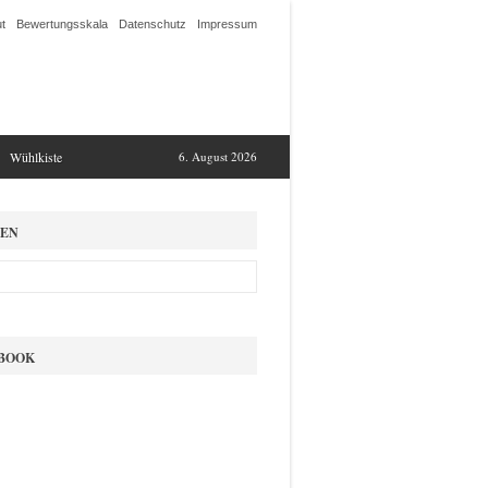
t
Bewertungsskala
Datenschutz
Impressum
Wühlkiste
6. August 2026
EN
BOOK