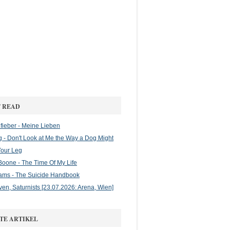
 READ
ieber - Meine Lieben
g - Don't Look at Me the Way a Dog Might
Your Leg
oone - The Time Of My Life
ams - The Suicide Handbook
en, Saturnists [23.07.2026: Arena, Wien]
TE ARTIKEL