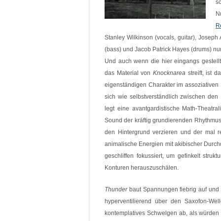
s
N
R
Stanley Wilkinson (vocals, guitar), Joseph
(bass) und Jacob Patrick Hayes (drums) nu
Und auch wenn die hier eingangs gestellt
das Material von
Knocknarea
streift, ist
eigenständigen Charakter im assoziativen 
sich wie selbstverständlich zwischen den
legt eine avantgardistische Math-Theatra
Sound der kräftig grundierenden Rhythmuss
den Hintergrund verzieren und der mal r
animalische Energien mit akibischer Durchd
geschliffen fokussiert, um gefinkelt struk
Konturen herauszuschälen.
Thunder
baut Spannungen fiebrig auf und 
hyperventilierend über den Saxofon-Wel
kontemplatives Schwelgen ab, als würde