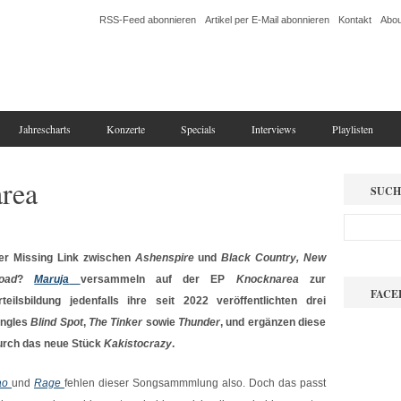
RSS-Feed abonnieren
Artikel per E-Mail abonnieren
Kontakt
Abou
Jahrescharts
Konzerte
Specials
Interviews
Playlisten
rea
SUCH
er Missing Link zwischen
Ashenspire
und
Black Country, New
oad
?
Maruja
versammeln auf der EP
Knocknarea
zur
FACE
rteilsbildung jedenfalls ihre seit 2022 veröffentlichten drei
ingles
Blind Spot
,
The Tinker
sowie
Thunder
, und ergänzen diese
urch das neue Stück
Kakistocrazy
.
ao
und
Rage
fehlen dieser Songsammmlung also. Doch das passt