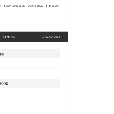
t
Bewertungsskala
Datenschutz
Impressum
Wühlkiste
9. August 2026
EN
BOOK