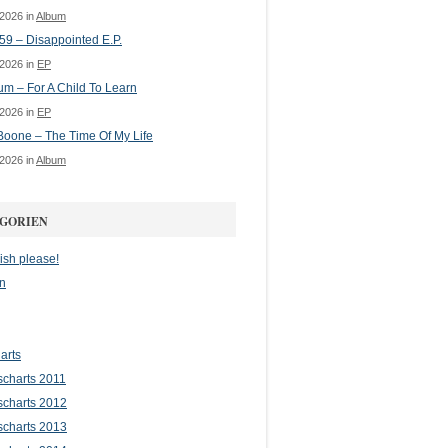
 2026 in
Album
 59 – Disappointed E.P.
 2026 in
EP
m – For A Child To Learn
 2026 in
EP
oone – The Time Of My Life
 2026 in
Album
GORIEN
ish please!
n
arts
scharts 2011
scharts 2012
scharts 2013