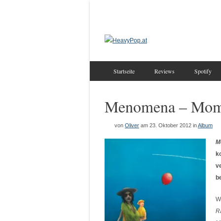
Startseite
Reviews
Spotify
Menomena – Mo
von
Oliver
am 23. Oktober 2012
in
Album
M
k
v
b
W
R