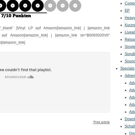
Compi
EP
Heavy
Kurzr
“_blank“ ]Vinyl LP auf Amazon[/amazon_link] | [amazon_link
Livea
 auf Amazon[/amazon_link] | [amazon_link id=“B0093020V0″
Reiss
n[/amazon_link]
Singl
Sonst
Sound
Specials
Adven
Adv
Adv
Adv
Adv
Adv
Down
Print article
Schal
Dis