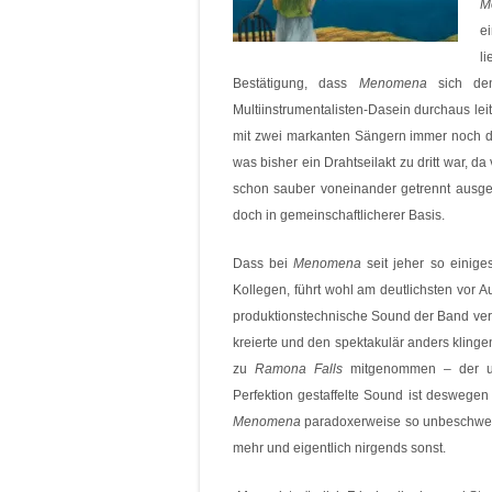
M
e
l
Bestätigung, dass
Menomena
sich den
Multiinstrumentalisten-Dasein durchaus l
mit zwei markanten Sängern immer noch d
was bisher ein Drahtseilakt zu dritt war, d
schon sauber voneinander getrennt aus
doch in gemeinschaftlicherer Basis.
Dass bei
Menomena
seit jeher so einige
Kollegen, führt wohl am deutlichsten vor A
produktionstechnische Sound der Band verä
kreierte und den spektakulär anders klin
zu
Ramona Falls
mitgenommen – der unh
Perfektion gestaffelte Sound ist deswegen
Menomena
paradoxerweise so unbeschwert
mehr und eigentlich nirgends sonst.