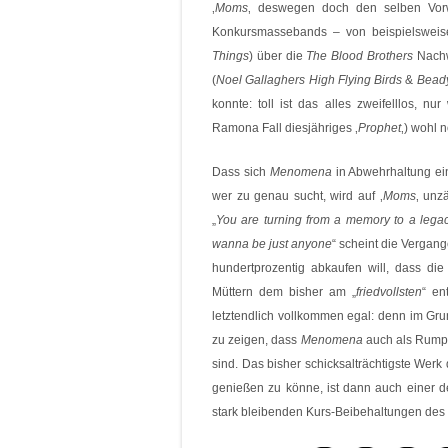
‚
Moms
‚ deswegen doch den selben Vorw
Konkursmassebands – von beispielswei
Things
) über die
The Blood Brothers
Nach
(
Noel Gallaghers High Flying Birds
&
Bead
konnte: toll ist das alles zweifelllos, n
Ramona Fall diesjähriges ‚
Prophet
‚) wohl 
Dass sich
Menomena
in Abwehrhaltung ei
wer zu genau sucht, wird auf ‚
Moms
‚ unz
„
You are turning from a memory to a lega
wanna be just anyone
“ scheint die Vergan
hundertprozentig abkaufen will, dass d
Müttern dem bisher am „
friedvollsten
“ e
letztendlich vollkommen egal: denn im Gru
zu zeigen, dass
Menomena
auch als Rumpf
sind. Das bisher schicksalträchtigste We
genießen zu könne, ist dann auch einer de
stark bleibenden Kurs-Beibehaltungen des 