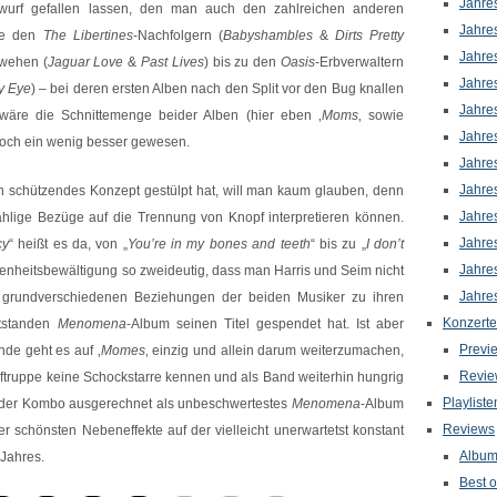
Jahre
urf gefallen lassen, den man auch den zahlreichen anderen
Jahre
se den
The Libertines
-Nachfolgern (
Babyshambles
&
Dirts Pretty
Jahre
wehen (
Jaguar Love
&
Past Lives
) bis zu den
Oasis
-Erbverwaltern
Jahre
y Eye
) – bei deren ersten Alben nach den Split vor den Bug knallen
Jahre
ur wäre die Schnittemenge beider Alben (hier eben ‚
Moms
‚ sowie
Jahre
noch ein wenig besser gewesen.
Jahre
Jahre
n schützendes Konzept gestülpt hat, will man kaum glauben, denn
Jahre
ählige Bezüge auf die Trennung von Knopf interpretieren können.
Jahre
cy
“ heißt es da, von „
You’re in my bones and teeth
“ bis zu „
I don’t
Jahre
genheitsbewältigung so zweideutig, dass man Harris und Seim nicht
Jahre
ie grundverschiedenen Beziehungen der beiden Musiker zu ihren
Konzerte
ntstanden
Menomena
-Album seinen Titel gespendet hat. Ist aber
Previ
nde geht es auf ‚
Momes
‚ einzig und allein darum weiterzumachen,
Revie
truppe keine Schockstarre kennen und als Band weiterhin hungrig
Playliste
rk der Kombo ausgerechnet als unbeschwertestes
Menomena
-Album
Reviews
r schönsten Nebeneffekte auf der vielleicht unerwartetst konstant
Albu
Jahres.
Best o