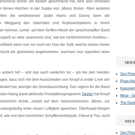
enomena
bisher am besten geschmeckt hat, wird also ohnedies
in feines Härchen in der Suppe von ‚
Moms
‚ finden. Allen anderen
iefern die verbliebenen Justin Harris und Danny Seim die
 Weggang des Gitarristen und Keyboardspielers in ihrem
eiten können, zumal auf dem fünften Album der geschrumpften Band
oppelt so viele anwesend sind, wie bei herkömmlichen Kombos –
a vollführt eben nun nur noch ein Duo die Salti, welche bisher immer
gedacht als gemeinhin angenommen, wachsen nun irgendwo eben
MOST
s anders lief – und das auch weiterhin tut – als bei den meisten
Sex Pris
ugen, dass sich mit dem Ausscheiden von Knopf in erster Linie der
Ryan Ad
ndert hat, weniger die Grundausrichtung. Das eigens für die Band
Kanonenf
genden Klang parat stellende Produktionsprogramm
Deeler
hat Knopf
Mirar - 
eimlich dichte, zuletzt auf dem melancholischen ‚
Mines
‚ zur
The Dark
 zwangsläufig einer neuen Luftigkeit gewichen. Überhaupt klingen
, wie seit dem heimlichen Schaffenshöhepukt ‚
Friend & Foe
‚ nicht
NEUS
Sex Pris