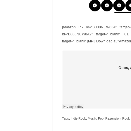
[amazon_link id=“B008NCW834″ target=
id=“B008NCW8A2″ target=“_blank“ ]CD
target=“_blank“ ]MP3 Download auf Amazo
Tags:
Indie Rock
,
Musik
,
Pop
,
Rezension
,
Rock