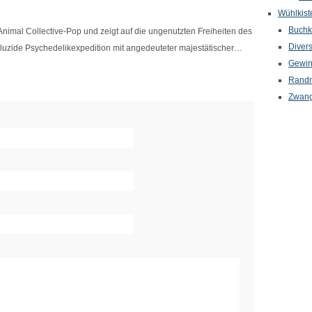
Wühlkist
Buchkr
Animal Collective-Pop und zeigt auf die ungenutzten Freiheiten des
Diver
 luzide Psychedelikexpedition mit angedeuteter majestätischer…
Gewin
Randn
Zwang