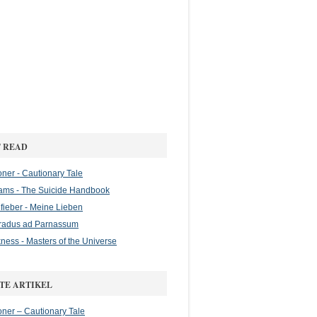
 READ
oner - Cautionary Tale
ams - The Suicide Handbook
ieber - Meine Lieben
Gradus ad Parnassum
ness - Masters of the Universe
TE ARTIKEL
oner – Cautionary Tale