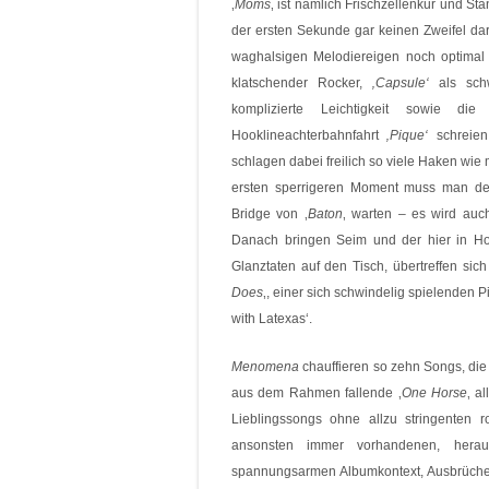
‚
Moms
‚ ist nämlich Frischzellenkur und 
der ersten Sekunde gar keinen Zweifel d
waghalsigen Melodiereigen noch optimal 
klatschender Rocker,
‚Capsule‘
als sch
komplizierte Leichtigkeit sowie die
Hooklineachterbahnfahrt
‚Pique‘
schreie
schlagen dabei freilich so viele Haken wie
ersten sperrigeren Moment muss man de
Bridge von ‚
Baton
‚ warten – es wird auc
Danach bringen Seim und der hier in Ho
Glanztaten auf den Tisch, übertreffen si
Does
‚, einer sich schwindelig spielenden 
with Latexas‘.
Menomena
chauffieren so zehn Songs, di
aus dem Rahmen fallende ‚
One Horse
‚ a
Lieblingssongs ohne allzu stringenten
ansonsten immer vorhandenen, herau
spannungsarmen Albumkontext, Ausbrüche