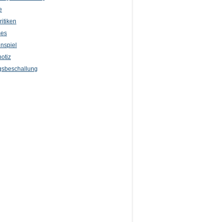
e
itiken
ses
nspiel
otiz
sbeschallung