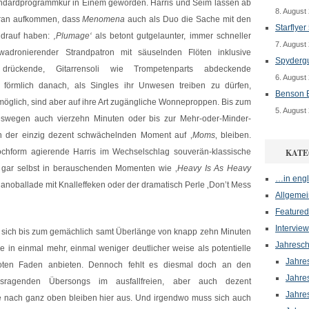
Standardprogrammkür in Einem geworden. Harris und Seim lassen ab
8. August
aran aufkommen, dass
Menomena
auch als Duo die Sache mit den
Starflyer
drauf haben:
‚Plumage‘
als betont gutgelaunter, immer schneller
7. August
wadronierender Strandpatron mit säuselnden Flöten inklusive
Spydergu
 drückende, Gitarrensoli wie Trompetenparts abdeckende
6. August
n förmlich danach, als Singles ihr Unwesen treiben zu dürfen,
Benson B
 möglich, sind aber auf ihre Art zugängliche Wonneproppen. Bis zum
5. August
swegen auch vierzehn Minuten oder bis zur Mehr-oder-Minder-
h der einzig dezent schwächelnden Moment auf ‚
Moms
‚ bleiben.
chform agierende Harris im Wechselschlag souverän-klassische
KATE
ch gar selbst in berauschenden Momenten wie ‚
Heavy Is As Heavy
…in engl
Pianoballade mit Knalleffeken oder der dramatisch Perle ‚Don’t Mess
Allgemei
Featured
Interview
e sich bis zum gemächlich samt Überlänge von knapp zehn Minuten
Jahresch
lle in einmal mehr, einmal weniger deutlicher weise als potentielle
Jahre
 roten Faden anbieten. Dennoch fehlt es diesmal doch an den
Jahre
sragenden Übersongs im ausfallfreien, aber auch dezent
Jahre
 nach ganz oben bleiben hier aus. Und irgendwo muss sich auch