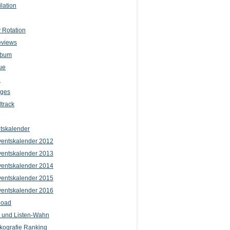
lation
 Rotation
eviews
lbum
ue
e
iges
track
tskalender
entskalender 2012
entskalender 2013
entskalender 2014
entskalender 2015
entskalender 2016
load
l und Listen-Wahn
kografie Ranking