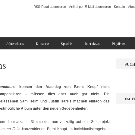
RSS-Feed abonnieren
Artikel per E-Mail abonnieren
Kontakt
Abou
Jahrescharts
Konzerte
Specials
Interviews
Playlisten
ms
SUCH
enomena
können den Ausstieg von Brent Knopf nicht
ompensieren – müssen dies aber auch gar nicht: Die
FACE
erlassenen Sam Heim und Justin Harris machen einfach das
estmögliche Album unter den neuen Gegebenheiten.
em die markante Stimme des nun vollzeitig auf sein Soloprojekt
amona Falls
konzentrierten Brent Knopf im Individualistengebräu